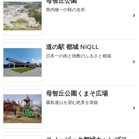
母智丘公園
県内随一の桜の名所
道の駅 都城 NiQLL
日本一の肉と焼酎のふるさと都城
母智丘公園くまそ広場
霧島連山を望む絶景を堪能