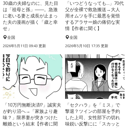
30歳の夫婦なのに、見た目
「いつどうなっても…」70代
は「祖母と孫」――。急激
父が全裸で救急搬送→大人
に老いる妻と成長が止まっ
用オムツを手に最悪を覚悟
た夫の漫画が描く「歳と幸
するアラサー娘の痛切な実
せ」
情【作者に聞く】
全国
全国
2026年5月11日 09:43 更新
2026年5月10日 17:35 更新
「10万円無断決済!?」誠実夫
「セクハラ」を「ミス」で
が釣り沼へ→「家族より趣
撃退？ツインの部屋を予約
味？」限界妻が突きつけた
した上司、女性部下の切れ
離婚という結末【作者に聞
味鋭い反撃にに「スカッと