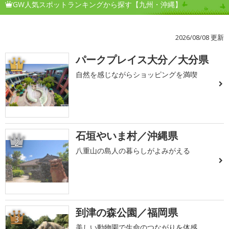
GW人気スポットランキングから探す【九州・沖縄】
2026/08/08 更新
パークプレイス大分／大分県
1
自然を感じながらショッピングを満喫
石垣やいま村／沖縄県
2
八重山の島人の暮らしがよみがえる
到津の森公園／福岡県
3
美しい動物園で生命のつながりを体感