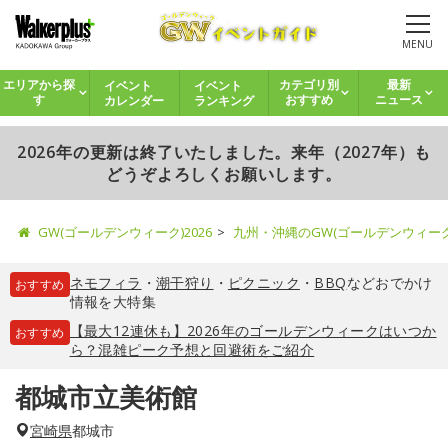
MENU
イベント
イベント
エリアから探
カテゴリ別
最新
カレンダー
ランキング
す
おすすめ
ニュース
2026年の更新は終了いたしました。来年（2027年）も
どうぞよろしくお願いします。
GW(ゴールデンウィーク)2026
九州・沖縄のGW(ゴールデンウィー
ネモフィラ
・
潮干狩り
・
ピクニック
・
BBQ
などおでかけ
おすすめ
情報を大特集
【最大12連休も】2026年のゴールデンウィークはいつか
おすすめ
ら？混雑ピーク予想と回避術をご紹介
都城市立美術館
宮崎県
都城市