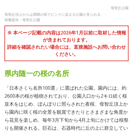
母智丘公園
母智丘頂上からは満開の桜でピンクに染まる公園が見られる
画像提供：母智丘公園
※ 本ページ記載の内容は2026年1月以前に取材した情報
が含まれております。
詳細を確認されたい場合には、直接施設へお問い合わせ
ください。
県内随一の桜の名所
「日本さくら名所100選」に選ばれた公園。園内には、約
2600本の桜が植樹されており、公園入口から2キロ続く桜
並木をはじめ、ぼんぼりに照らされた夜桜、母智丘頂上か
ら園内に咲く桜の全景を観賞できたりとさまざまな角度か
ら花見を楽しめ、毎年3月下旬から4月上旬にかけては桜祭
りも開催される。巨石は、石器時代に丘の上に群立してい