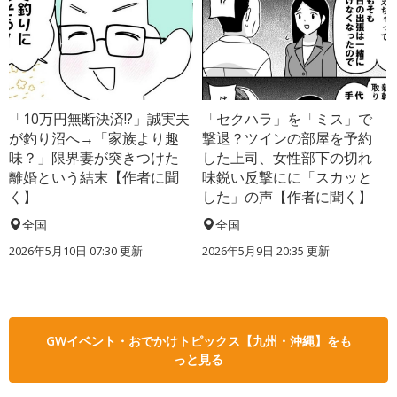
「10万円無断決済!?」誠実夫
「セクハラ」を「ミス」で
が釣り沼へ→「家族より趣
撃退？ツインの部屋を予約
味？」限界妻が突きつけた
した上司、女性部下の切れ
離婚という結末【作者に聞
味鋭い反撃にに「スカッと
く】
した」の声【作者に聞く】
全国
全国
2026年5月10日 07:30 更新
2026年5月9日 20:35 更新
GWイベント・おでかけトピックス【九州・沖縄】をも
っと見る