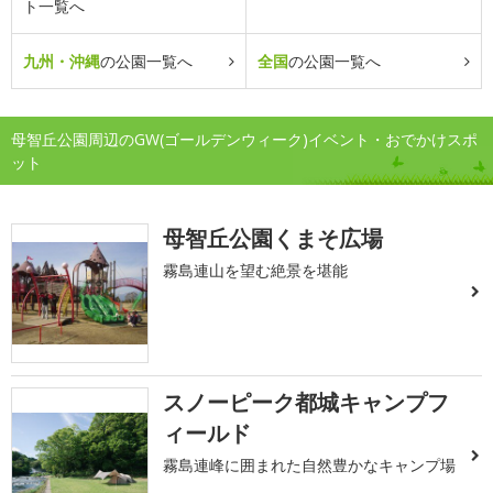
ト一覧へ
九州・沖縄
の公園一覧へ
全国
の公園一覧へ
母智丘公園周辺のGW(ゴールデンウィーク)イベント・おでかけスポ
ット
母智丘公園くまそ広場
霧島連山を望む絶景を堪能
スノーピーク都城キャンプフ
ィールド
霧島連峰に囲まれた自然豊かなキャンプ場