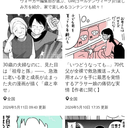
ウォーカー編集部が選ぶ、GW(ゴールデンウィーク)の楽し
み方を紹介。家で楽しめるコンテンツも続々！
30歳の夫婦なのに、見た目
「いつどうなっても…」70代
は「祖母と孫」――。急激
父が全裸で救急搬送→大人
に老いる妻と成長が止まっ
用オムツを手に最悪を覚悟
た夫の漫画が描く「歳と幸
するアラサー娘の痛切な実
せ」
情【作者に聞く】
全国
全国
2026年5月11日 09:43 更新
2026年5月10日 17:35 更新