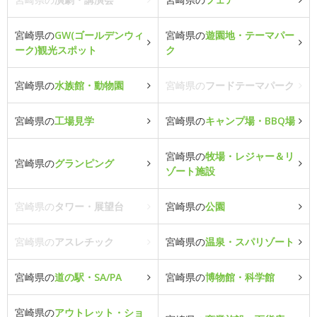
宮崎県の
GW(ゴールデンウィ
宮崎県の
遊園地・テーマパー
ーク)観光スポット
ク
宮崎県の
水族館・動物園
宮崎県の
フードテーマパーク
宮崎県の
工場見学
宮崎県の
キャンプ場・BBQ場
宮崎県の
牧場・レジャー＆リ
宮崎県の
グランピング
ゾート施設
宮崎県の
タワー・展望台
宮崎県の
公園
宮崎県の
アスレチック
宮崎県の
温泉・スパリゾート
宮崎県の
道の駅・SA/PA
宮崎県の
博物館・科学館
宮崎県の
アウトレット・ショ