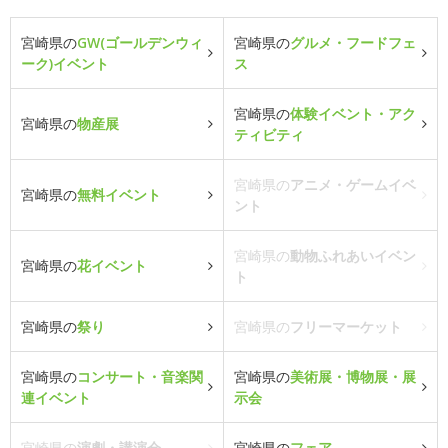
宮崎県の
GW(ゴールデンウィ
宮崎県の
グルメ・フードフェ
ーク)イベント
ス
宮崎県の
体験イベント・アク
宮崎県の
物産展
ティビティ
宮崎県の
アニメ・ゲームイベ
宮崎県の
無料イベント
ント
宮崎県の
動物ふれあいイベン
宮崎県の
花イベント
ト
宮崎県の
祭り
宮崎県の
フリーマーケット
宮崎県の
コンサート・音楽関
宮崎県の
美術展・博物展・展
連イベント
示会
宮崎県の
演劇・講演会
宮崎県の
フェア