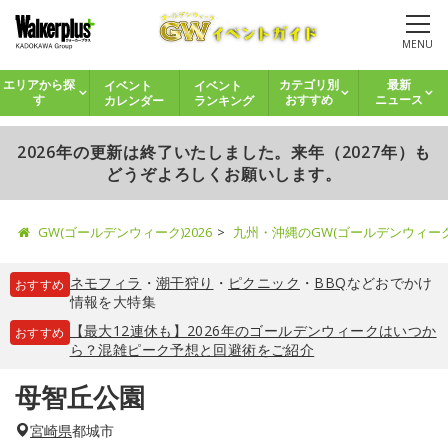
MENU
イベント
イベント
エリアから探
カテゴリ別
最新
カレンダー
ランキング
す
おすすめ
ニュース
2026年の更新は終了いたしました。来年（2027年）も
どうぞよろしくお願いします。
GW(ゴールデンウィーク)2026
九州・沖縄のGW(ゴールデンウィー
ネモフィラ
・
潮干狩り
・
ピクニック
・
BBQ
などおでかけ
おすすめ
情報を大特集
【最大12連休も】2026年のゴールデンウィークはいつか
おすすめ
ら？混雑ピーク予想と回避術をご紹介
母智丘公園
宮崎県
都城市