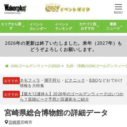
MENU
イベント
イベント
エリアから探
カテゴリ別
最新
カレンダー
ランキング
す
おすすめ
ニュース
2026年の更新は終了いたしました。来年（2027年）も
どうぞよろしくお願いします。
GW(ゴールデンウィーク)2026
九州・沖縄のGW(ゴールデンウィー
ネモフィラ
・
潮干狩り
・
ピクニック
・
BBQ
などおでかけ
おすすめ
情報を大特集
【最大12連休も】2026年のゴールデンウィークはいつか
おすすめ
ら？混雑ピーク予想と回避術をご紹介
宮崎県総合博物館の詳細データ
宮崎県
宮崎市