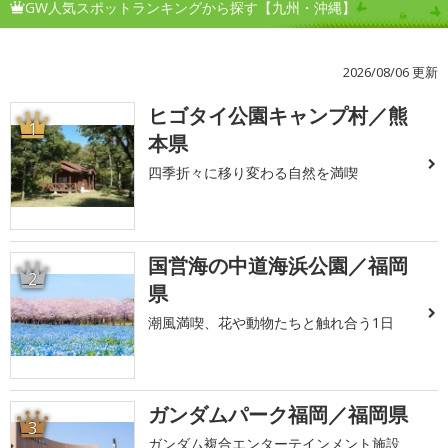
GW人気スポットランキングから探す【九州・沖縄】
2026/08/06 更新
ヒゴタイ公園キャンプ村／熊
1
本県
四季折々に移り変わる自然を満喫
国営海の中道海浜公園／福岡
2
県
潮風満喫、花や動物たちと触れ合う1日
ガンダムパーク福岡／福岡県
3
ガンダム複合エンターテインメント施設