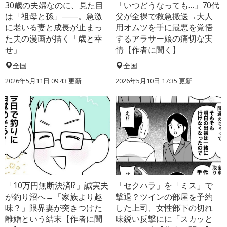
30歳の夫婦なのに、見た目
「いつどうなっても…」70代
は「祖母と孫」――。急激
父が全裸で救急搬送→大人
に老いる妻と成長が止まっ
用オムツを手に最悪を覚悟
た夫の漫画が描く「歳と幸
するアラサー娘の痛切な実
せ」
情【作者に聞く】
全国
全国
2026年5月11日 09:43 更新
2026年5月10日 17:35 更新
「10万円無断決済!?」誠実夫
「セクハラ」を「ミス」で
が釣り沼へ→「家族より趣
撃退？ツインの部屋を予約
味？」限界妻が突きつけた
した上司、女性部下の切れ
離婚という結末【作者に聞
味鋭い反撃にに「スカッと