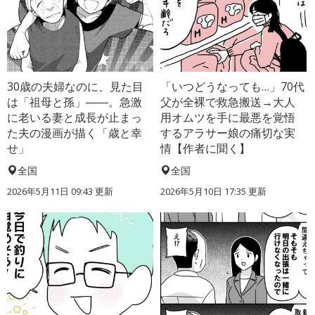
30歳の夫婦なのに、見た目
「いつどうなっても…」70代
は「祖母と孫」――。急激
父が全裸で救急搬送→大人
に老いる妻と成長が止まっ
用オムツを手に最悪を覚悟
た夫の漫画が描く「歳と幸
するアラサー娘の痛切な実
せ」
情【作者に聞く】
全国
全国
2026年5月11日 09:43 更新
2026年5月10日 17:35 更新