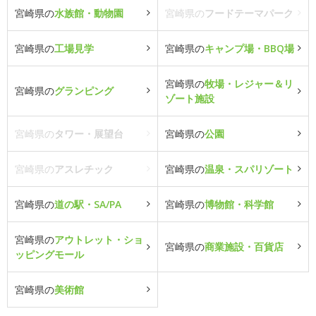
宮崎県の
水族館・動物園
宮崎県の
フードテーマパーク
宮崎県の
工場見学
宮崎県の
キャンプ場・BBQ場
宮崎県の
牧場・レジャー＆リ
宮崎県の
グランピング
ゾート施設
宮崎県の
タワー・展望台
宮崎県の
公園
宮崎県の
アスレチック
宮崎県の
温泉・スパリゾート
宮崎県の
道の駅・SA/PA
宮崎県の
博物館・科学館
宮崎県の
アウトレット・ショ
宮崎県の
商業施設・百貨店
ッピングモール
宮崎県の
美術館