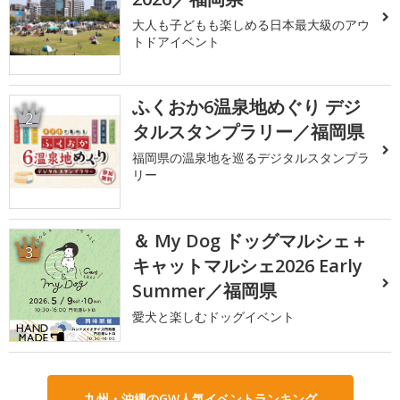
大人も子どもも楽しめる日本最大級のアウ
トドアイベント
ふくおか6温泉地めぐり デジ
2
タルスタンプラリー／福岡県
福岡県の温泉地を巡るデジタルスタンプラ
リー
＆ My Dog ドッグマルシェ＋
3
キャットマルシェ2026 Early
Summer／福岡県
愛犬と楽しむドッグイベント
九州・沖縄のGW人気イベントランキング