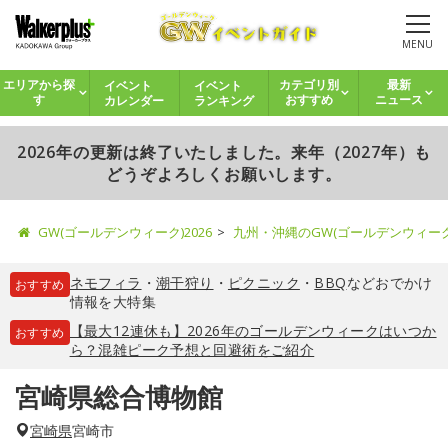
MENU
イベント
イベント
エリアから探
カテゴリ別
最新
カレンダー
ランキング
す
おすすめ
ニュース
2026年の更新は終了いたしました。来年（2027年）も
どうぞよろしくお願いします。
GW(ゴールデンウィーク)2026
九州・沖縄のGW(ゴールデンウィー
ネモフィラ
・
潮干狩り
・
ピクニック
・
BBQ
などおでかけ
おすすめ
情報を大特集
【最大12連休も】2026年のゴールデンウィークはいつか
おすすめ
ら？混雑ピーク予想と回避術をご紹介
宮崎県総合博物館
宮崎県
宮崎市