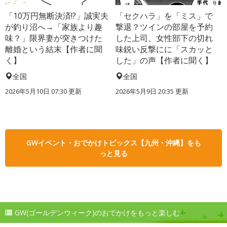
「10万円無断決済!?」誠実夫
「セクハラ」を「ミス」で
が釣り沼へ→「家族より趣
撃退？ツインの部屋を予約
味？」限界妻が突きつけた
した上司、女性部下の切れ
離婚という結末【作者に聞
味鋭い反撃にに「スカッと
く】
した」の声【作者に聞く】
全国
全国
2026年5月10日 07:30 更新
2026年5月9日 20:35 更新
GWイベント・おでかけトピックス【九州・沖縄】をも
っと見る
GW(ゴールデンウィーク)のおでかけをもっと楽しむ