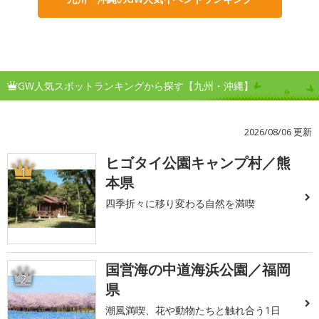
GW人気スポットランキングから探す【九州・沖縄】
2026/08/06 更新
ヒゴタイ公園キャンプ村／熊
1
本県
四季折々に移り変わる自然を満喫
国営海の中道海浜公園／福岡
2
県
潮風満喫、花や動物たちと触れ合う1日