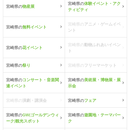
宮崎県の
体験イベント・アク
宮崎県の
物産展
ティビティ
宮崎県の
アニメ・ゲームイベ
宮崎県の
無料イベント
ント
宮崎県の
動物ふれあいイベン
宮崎県の
花イベント
ト
宮崎県の
祭り
宮崎県の
フリーマーケット
宮崎県の
コンサート・音楽関
宮崎県の
美術展・博物展・展
連イベント
示会
宮崎県の
演劇・講演会
宮崎県の
フェア
宮崎県の
GW(ゴールデンウィ
宮崎県の
遊園地・テーマパー
ーク)観光スポット
ク