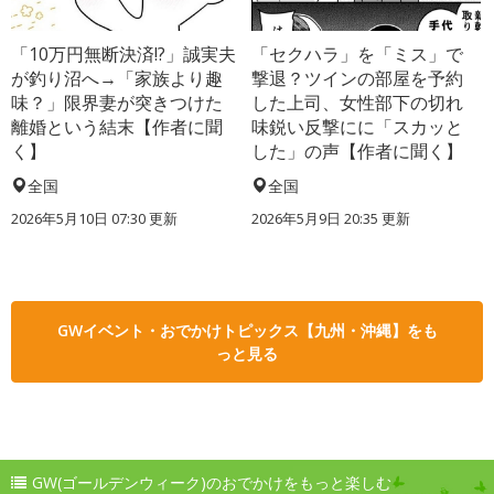
「10万円無断決済!?」誠実夫
「セクハラ」を「ミス」で
が釣り沼へ→「家族より趣
撃退？ツインの部屋を予約
味？」限界妻が突きつけた
した上司、女性部下の切れ
離婚という結末【作者に聞
味鋭い反撃にに「スカッと
く】
した」の声【作者に聞く】
全国
全国
2026年5月10日 07:30 更新
2026年5月9日 20:35 更新
GWイベント・おでかけトピックス【九州・沖縄】をも
っと見る
GW(ゴールデンウィーク)のおでかけをもっと楽しむ