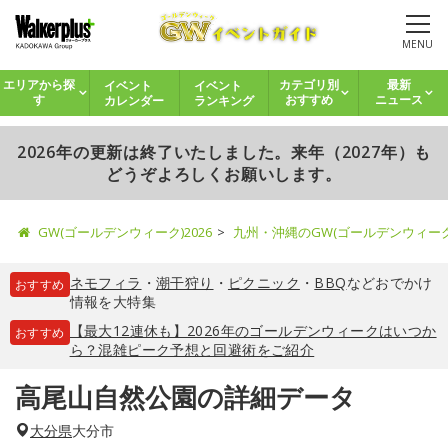
MENU
イベント
イベント
エリアから探
カテゴリ別
最新
カレンダー
ランキング
す
おすすめ
ニュース
2026年の更新は終了いたしました。来年（2027年）も
どうぞよろしくお願いします。
GW(ゴールデンウィーク)2026
九州・沖縄のGW(ゴールデンウィー
ネモフィラ
・
潮干狩り
・
ピクニック
・
BBQ
などおでかけ
おすすめ
情報を大特集
【最大12連休も】2026年のゴールデンウィークはいつか
おすすめ
ら？混雑ピーク予想と回避術をご紹介
高尾山自然公園の詳細データ
大分県
大分市