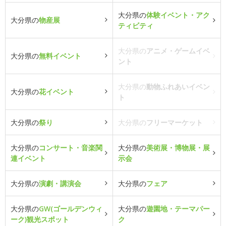
大分県の
体験イベント・アク
大分県の
物産展
ティビティ
大分県の
アニメ・ゲームイベ
大分県の
無料イベント
ント
大分県の
動物ふれあいイベン
大分県の
花イベント
ト
大分県の
祭り
大分県の
フリーマーケット
大分県の
コンサート・音楽関
大分県の
美術展・博物展・展
連イベント
示会
大分県の
演劇・講演会
大分県の
フェア
大分県の
GW(ゴールデンウィ
大分県の
遊園地・テーマパー
ーク)観光スポット
ク