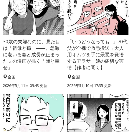
30歳の夫婦なのに、見た目
「いつどうなっても…」70代
は「祖母と孫」――。急激
父が全裸で救急搬送→大人
に老いる妻と成長が止まっ
用オムツを手に最悪を覚悟
た夫の漫画が描く「歳と幸
するアラサー娘の痛切な実
せ」
情【作者に聞く】
全国
全国
2026年5月11日 09:43 更新
2026年5月10日 17:35 更新