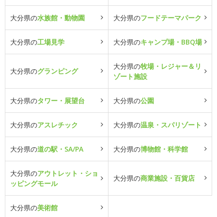
大分県の
水族館・動物園
大分県の
フードテーマパーク
大分県の
工場見学
大分県の
キャンプ場・BBQ場
大分県の
牧場・レジャー＆リ
大分県の
グランピング
ゾート施設
大分県の
タワー・展望台
大分県の
公園
大分県の
アスレチック
大分県の
温泉・スパリゾート
大分県の
道の駅・SA/PA
大分県の
博物館・科学館
大分県の
アウトレット・ショ
大分県の
商業施設・百貨店
ッピングモール
大分県の
美術館