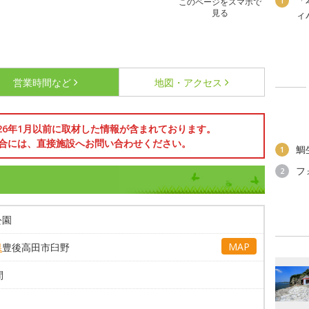
「
1
このページをスマホで
見る
ィ
営業時間など
地図・アクセス
026年1月以前に取材した情報が含まれております。
合には、直接施設へお問い合わせください。
鯛
1
フ
2
公園
MAP
県
豊後高田市臼野
間