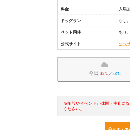
料金
入場
ドッグラン
なし
ペット同伴
あり
公式サイト
公式
今日
33℃
／
28℃
※施設やイベントが休園・中止に
ください。
地図・ア