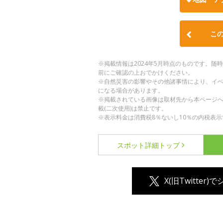
こ
※掲載情報は2024年5月時点のものです。
前にご確認の上おでかけください。
※自然災害の影響やその他諸事情により、イ
になる場合があります。
※掲載されている画像は取材先から本ページ
載(二次使用)は禁止です。
※表示料金は消費税8％ないし10％の内税表示
スポット詳細
トップ
X(旧Twitter)