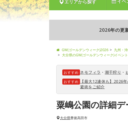
イベ
エリアから探す
2026年の
GW(ゴールデンウィーク)2026
九州・沖
大分県のGW(ゴールデンウィーク)イベン
ネモフィラ
・
潮干狩り
・
おすすめ
【最大12連休も】202
おすすめ
避術をご紹介
粟嶋公園の詳細デ
大分県
豊後高田市