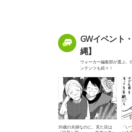
GWイベント
縄】
ウォーカー編集部が選ぶ、G
ンテンツも続々！
30歳の夫婦なのに、見た目は
「い