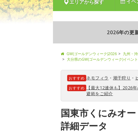
イベ
エリアから探す
2026年の
GW(ゴールデンウィーク)2026
九州・沖
大分県のGW(ゴールデンウィーク)イベン
ネモフィラ
・
潮干狩り
・
おすすめ
【最大12連休も】202
おすすめ
避術をご紹介
国東市くにみオー
詳細データ