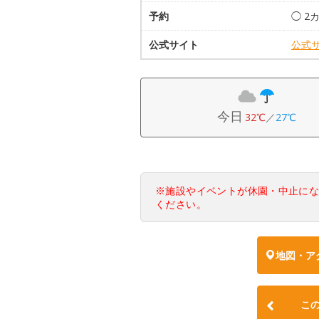
予約
◯ 2
公式サイト
公式
今日
32℃
／
27℃
※施設やイベントが休園・中止に
ください。
地図・ア
こ