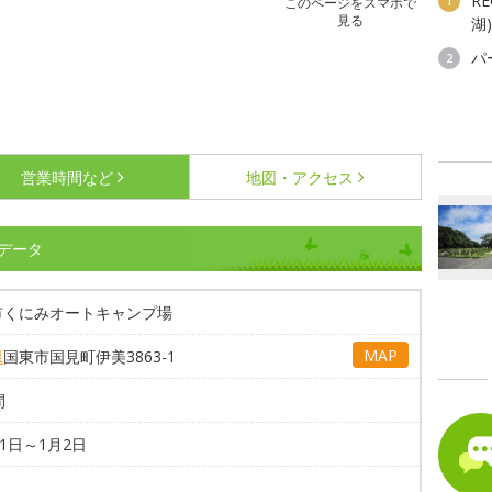
R
1
このページをスマホで
見る
湖
パ
2
営業時間など
地図・アクセス
データ
市くにみオートキャンプ場
MAP
県
国東市国見町伊美3863-1
間
31日～1月2日