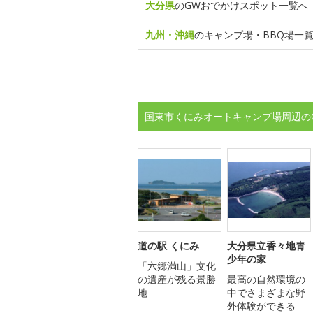
大分県
のGWおでかけスポット一覧へ
九州・沖縄
のキャンプ場・BBQ場一
国東市くにみオートキャンプ場周辺の
道の駅 くにみ
大分県立香々地青
少年の家
「六郷満山」文化
の遺産が残る景勝
最高の自然環境の
地
中でさまざまな野
外体験ができる