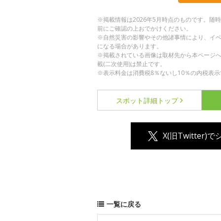
※掲載情報は2026年5月時点のものです。
前にご確認の上おでかけください。
※自然災害の影響やその他諸事情により、イ
になる場合があります。
※掲載されている画像は取材先から本ページ
載(二次使用)は禁止です。
※表示料金は消費税8％ないし10％の内税表示
スポット詳細
トップ
X(旧Twitter)
一覧に戻る