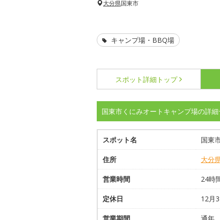
大分県
国東市
キャンプ場・BBQ場
スポット詳細
トップ
国東市くにみオートキャンプ場の詳細
スポット名
国東
住所
大分
営業時間
24時
定休日
12月
営業期間
通年