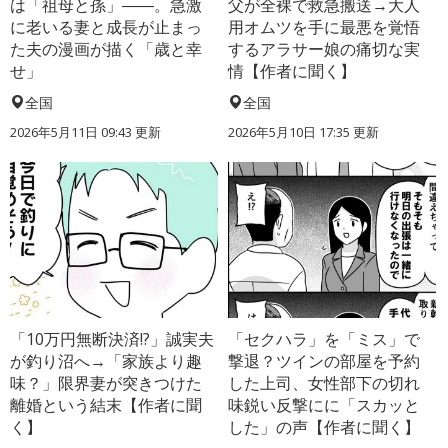
は「祖母と孫」――。急激
父が全裸で救急搬送→大人
に老いる妻と成長が止まっ
用オムツを手に最悪を覚悟
た夫の漫画が描く「歳と幸
するアラサー娘の痛切な実
せ」
情【作者に聞く】
全国
全国
2026年5月11日 09:43 更新
2026年5月10日 17:35 更新
「10万円無断決済!?」誠実夫
「セクハラ」を「ミス」で
が釣り沼へ→「家族より趣
撃退？ツインの部屋を予約
味？」限界妻が突きつけた
した上司、女性部下の切れ
離婚という結末【作者に聞
味鋭い反撃にに「スカッと
く】
した」の声【作者に聞く】