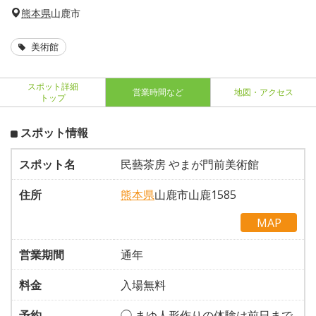
熊本県
山鹿市
美術館
スポット詳細
営業時間など
地図・アクセス
トップ
スポット情報
スポット名
民藝茶房 やまが門前美術館
住所
熊本県
山鹿市山鹿1585
MAP
営業期間
通年
料金
入場無料
予約
◯ まゆ人形作りの体験は前日まで