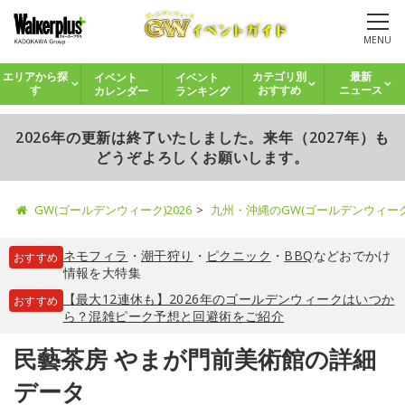
MENU
イベント
イベント
エリアから探
カテゴリ別
最新
カレンダー
ランキング
す
おすすめ
ニュース
2026年の更新は終了いたしました。来年（2027年）も
どうぞよろしくお願いします。
GW(ゴールデンウィーク)2026
九州・沖縄のGW(ゴールデンウィー
ネモフィラ
・
潮干狩り
・
ピクニック
・
BBQ
などおでかけ
おすすめ
情報を大特集
【最大12連休も】2026年のゴールデンウィークはいつか
おすすめ
ら？混雑ピーク予想と回避術をご紹介
民藝茶房 やまが門前美術館の詳細
データ