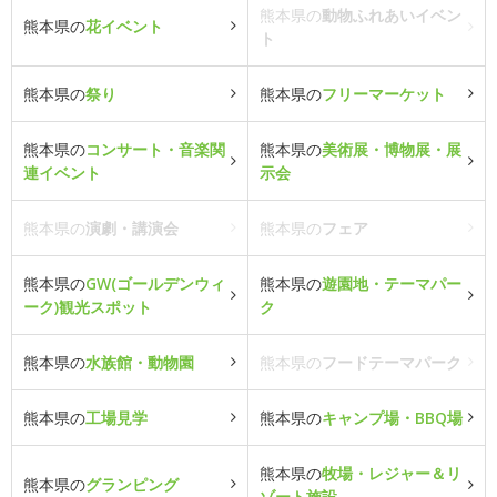
熊本県の
動物ふれあいイベン
熊本県の
花イベント
ト
熊本県の
祭り
熊本県の
フリーマーケット
熊本県の
コンサート・音楽関
熊本県の
美術展・博物展・展
連イベント
示会
熊本県の
演劇・講演会
熊本県の
フェア
熊本県の
GW(ゴールデンウィ
熊本県の
遊園地・テーマパー
ーク)観光スポット
ク
熊本県の
水族館・動物園
熊本県の
フードテーマパーク
熊本県の
工場見学
熊本県の
キャンプ場・BBQ場
熊本県の
牧場・レジャー＆リ
熊本県の
グランピング
ゾート施設