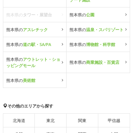
熊本県の
タワー・展望台
熊本県の
公園
熊本県の
アスレチック
熊本県の
温泉・スパリゾート
熊本県の
道の駅・SA/PA
熊本県の
博物館・科学館
熊本県の
アウトレット・ショ
熊本県の
商業施設・百貨店
ッピングモール
熊本県の
美術館
その他のエリアから探す
北海道
東北
関東
甲信越