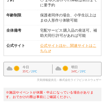
に要予約
年齢制限
保護者同伴の場合、小学生以上は
まゆ人形作り体験可能
全体備考
宅配サービス:購入品の発送可。補
助犬同行:許可があれば可能
公式サイト
公式サイトほか、関連サイトはこ
ちら
今日
明日
35℃
／
29℃
34℃
／
29℃
天気情報提供元：株式会社ライフビジネスウェザー
※施設やイベントが休園・中止になっている場合がありま
す。おでかけの際は事前にご確認ください。