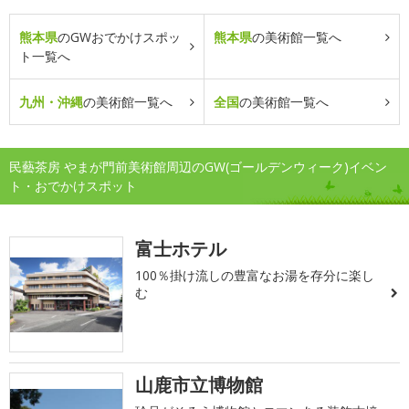
熊本県
のGWおでかけスポッ
熊本県
の美術館一覧へ
ト一覧へ
九州・沖縄
の美術館一覧へ
全国
の美術館一覧へ
民藝茶房 やまが門前美術館周辺のGW(ゴールデンウィーク)イベン
ト・おでかけスポット
富士ホテル
100％掛け流しの豊富なお湯を存分に楽し
む
山鹿市立博物館