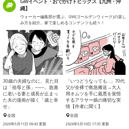
GWイベント・おでかけトピックス【九州・沖
縄】
ウォーカー編集部が選ぶ、GW(ゴールデンウィーク)の楽し
み方を紹介。家で楽しめるコンテンツも続々！
30歳の夫婦なのに、見た目
「いつどうなっても…」70代
は「祖母と孫」――。急激
父が全裸で救急搬送→大人
に老いる妻と成長が止まっ
用オムツを手に最悪を覚悟
た夫の漫画が描く「歳と幸
するアラサー娘の痛切な実
せ」
情【作者に聞く】
全国
全国
2026年5月11日 09:43 更新
2026年5月10日 17:35 更新