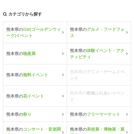
カテゴリから探す
熊本県の
GW(ゴールデンウィ
熊本県の
グルメ・フードフェ
ーク)イベント
ス
熊本県の
体験イベント・アク
熊本県の
物産展
ティビティ
熊本県の
アニメ・ゲームイベ
熊本県の
無料イベント
ント
熊本県の
動物ふれあいイベン
熊本県の
花イベント
ト
熊本県の
祭り
熊本県の
フリーマーケット
熊本県の
コンサート・音楽関
熊本県の
美術展・博物展・展