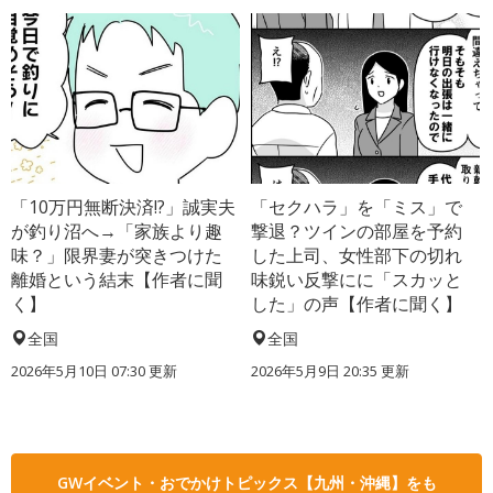
「10万円無断決済!?」誠実夫
「セクハラ」を「ミス」で
が釣り沼へ→「家族より趣
撃退？ツインの部屋を予約
味？」限界妻が突きつけた
した上司、女性部下の切れ
離婚という結末【作者に聞
味鋭い反撃にに「スカッと
く】
した」の声【作者に聞く】
全国
全国
2026年5月10日 07:30 更新
2026年5月9日 20:35 更新
GWイベント・おでかけトピックス【九州・沖縄】をも