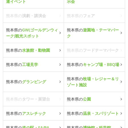
連イベント
示会
熊本県の
演劇・講演会
熊本県の
フェア
熊本県の
GW(ゴールデンウィ
熊本県の
遊園地・テーマパー
ーク)観光スポット
ク
熊本県の
水族館・動物園
熊本県の
フードテーマパーク
熊本県の
工場見学
熊本県の
キャンプ場・BBQ場
熊本県の
牧場・レジャー＆リ
熊本県の
グランピング
ゾート施設
熊本県の
タワー・展望台
熊本県の
公園
熊本県の
アスレチック
熊本県の
温泉・スパリゾート
熊本県の
道の駅・SA/PA
熊本県の
博物館・科学館