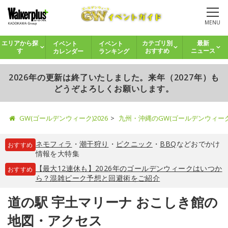
MENU
イベント
イベント
エリアから探
カテゴリ別
最新
カレンダー
ランキング
す
おすすめ
ニュース
2026年の更新は終了いたしました。来年（2027年）も
どうぞよろしくお願いします。
GW(ゴールデンウィーク)2026
九州・沖縄のGW(ゴールデンウィー
ネモフィラ
・
潮干狩り
・
ピクニック
・
BBQ
などおでかけ
おすすめ
情報を大特集
【最大12連休も】2026年のゴールデンウィークはいつか
おすすめ
ら？混雑ピーク予想と回避術をご紹介
道の駅 宇土マリーナ おこしき館の
地図・アクセス