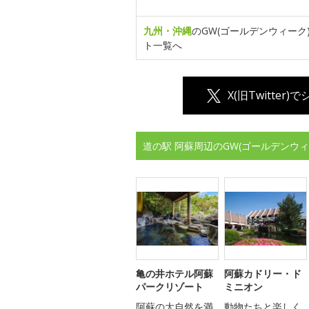
九州・沖縄
のGW(ゴールデンウィーク
ト一覧へ
X(旧Twitter)
道の駅 阿蘇周辺のGW(ゴールデンウ
亀の井ホテル阿蘇
阿蘇カドリー・ド
パークリゾート
ミニオン
阿蘇の大自然を満
動物たちと楽しく