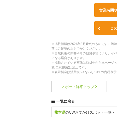
営業時間
こ
※掲載情報は2026年3月時点のものです。
前にご確認の上おでかけください。
※自然災害の影響やその他諸事情により、イ
になる場合があります。
※掲載されている画像は取材先から本ページ
載(二次使用)は禁止です。
※表示料金は消費税8％ないし10％の内税表示
スポット詳細
トップ
一覧に戻る
熊本県
のGWおでかけスポット一覧へ