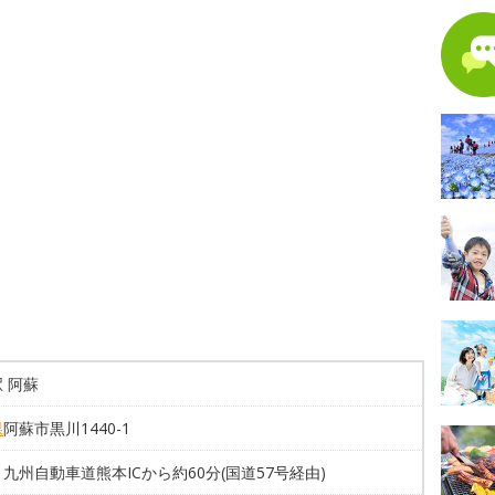
 阿蘇
県
阿蘇市黒川1440-1
九州自動車道熊本ICから約60分(国道57号経由)