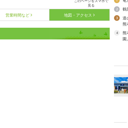
竜
1
このページをスマホで
見る
鶴
2
営業時間など
地図・アクセス
道
3
熊
熊
4
園