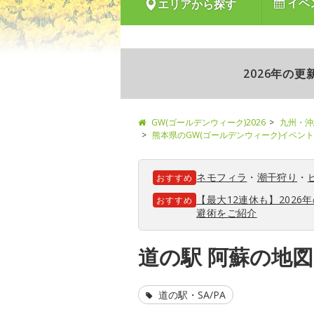
イベ
エリアから探す
2026年の
GW(ゴールデンウィーク)2026
九州・沖
熊本県のGW(ゴールデンウィーク)イベン
ネモフィラ
・
潮干狩り
・
おすすめ
【最大12連休も】202
おすすめ
避術をご紹介
道の駅 阿蘇の地
道の駅・SA/PA