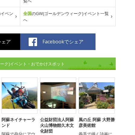
覧へ
)イベン
全国
のGW(ゴールデンウィーク)イベント一覧
へ
でシェア
Facebookでシェア
ィーク)イベント・おでかけスポット
阿蘇ネイチャーラ
公益財団法人阿蘇
風の丘 阿蘇 大野勝
ンド
火山博物館久木文
彦美術館
化財団
阿蘇で存分にアウ
義手で描く詩画に