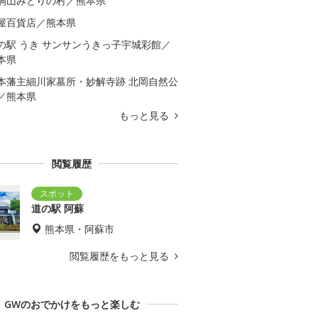
洞山みどりの村／熊本県
屋百貨店／熊本県
の駅 うき サンサンうきっ子宇城彩館／
本県
本藩主細川家墓所・妙解寺跡 北岡自然公
／熊本県
もっと見る
閲覧履歴
道の駅 阿蘇
熊本県・阿蘇市
閲覧履歴をもっと見る
GWのおでかけをもっと楽しむ