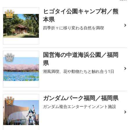
ヒゴタイ公園キャンプ村／熊
1
本県
四季折々に移り変わる自然を満喫
国営海の中道海浜公園／福岡
2
県
潮風満喫、花や動物たちと触れ合う1日
ガンダムパーク福岡／福岡県
3
ガンダム複合エンターテインメント施設