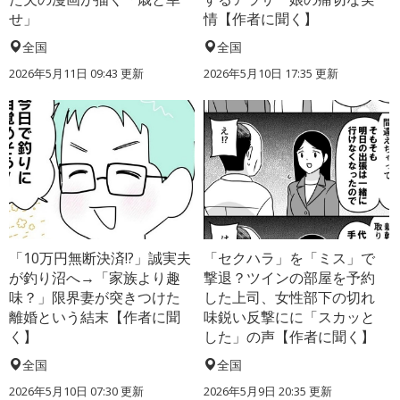
せ」
情【作者に聞く】
全国
全国
2026年5月11日 09:43 更新
2026年5月10日 17:35 更新
「10万円無断決済!?」誠実夫
「セクハラ」を「ミス」で
が釣り沼へ→「家族より趣
撃退？ツインの部屋を予約
味？」限界妻が突きつけた
した上司、女性部下の切れ
離婚という結末【作者に聞
味鋭い反撃にに「スカッと
く】
した」の声【作者に聞く】
全国
全国
2026年5月10日 07:30 更新
2026年5月9日 20:35 更新