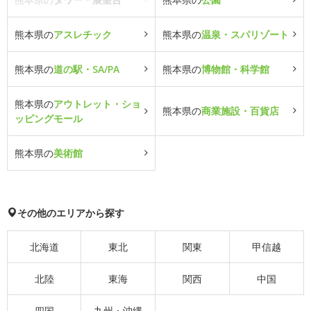
熊本県の
アスレチック
熊本県の
温泉・スパリゾート
熊本県の
道の駅・SA/PA
熊本県の
博物館・科学館
熊本県の
アウトレット・ショ
熊本県の
商業施設・百貨店
ッピングモール
熊本県の
美術館
その他のエリアから探す
北海道
東北
関東
甲信越
北陸
東海
関西
中国
四国
九州・沖縄