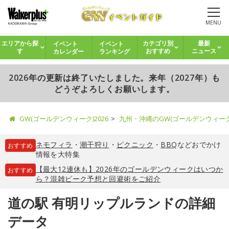
MENU
イベント
イベント
エリアから探
カテゴリ別
最新
カレンダー
ランキング
す
おすすめ
ニュース
2026年の更新は終了いたしました。来年（2027年）も
どうぞよろしくお願いします。
GW(ゴールデンウィーク)2026
九州・沖縄のGW(ゴールデンウィー
ネモフィラ
・
潮干狩り
・
ピクニック
・
BBQ
などおでかけ
おすすめ
情報を大特集
【最大12連休も】2026年のゴールデンウィークはいつか
おすすめ
ら？混雑ピーク予想と回避術をご紹介
道の駅 有明リップルランドの詳細
データ