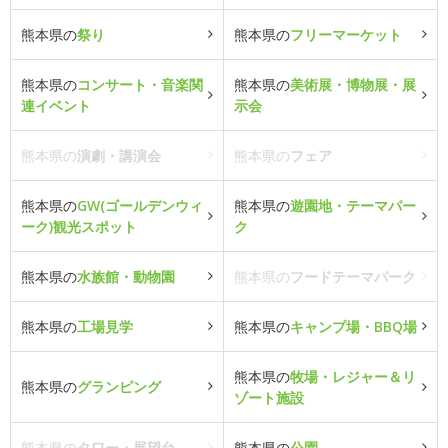
熊本県の
祭り
熊本県の
フリーマーケット
熊本県の
コンサート・音楽関
熊本県の
美術展・博物展・展
連イベント
示会
熊本県の
演劇・講演会
熊本県の
フェア
熊本県の
GW(ゴールデンウィ
熊本県の
遊園地・テーマパー
ーク)観光スポット
ク
熊本県の
水族館・動物園
熊本県の
フードテーマパーク
熊本県の
工場見学
熊本県の
キャンプ場・BBQ場
熊本県の
牧場・レジャー＆リ
熊本県の
グランピング
ゾート施設
熊本県の
タワー・展望台
熊本県の
公園