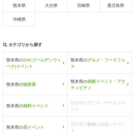
熊本県
大分県
宮崎県
鹿児島県
沖縄県
カテゴリから探す
熊本県の
GW(ゴールデンウィ
熊本県の
グルメ・フードフェ
ーク)イベント
ス
熊本県の
体験イベント・アク
熊本県の
物産展
ティビティ
熊本県の
アニメ・ゲームイベ
熊本県の
無料イベント
ント
熊本県の
動物ふれあいイベン
熊本県の
花イベント
ト