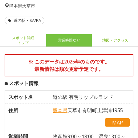
熊本県
天草市
道の駅・SA/PA
スポット詳細
営業時間など
地図・アクセス
トップ
※ このデータは2025年のものです。
最新情報は順次更新予定です。
スポット情報
スポット名
道の駅 有明リップルランド
住所
熊本県
天草市有明町上津浦1955
MAP
営業時間
物産館9:00～18:00、温泉13:00～