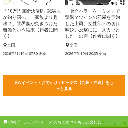
「10万円無断決済!?」誠実夫
「セクハラ」を「ミス」で
が釣り沼へ→「家族より趣
撃退？ツインの部屋を予約
味？」限界妻が突きつけた
した上司、女性部下の切れ
離婚という結末【作者に聞
味鋭い反撃にに「スカッと
く】
した」の声【作者に聞く】
全国
全国
2026年5月10日 07:30 更新
2026年5月9日 20:35 更新
GWイベント・おでかけトピックス【九州・沖縄】をも
っと見る
GW(ゴールデンウィーク)のおでかけをもっと楽しむ