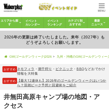
MENU
イベント
イベント
エリアから探
カテゴリ別
最新
カレンダー
ランキング
す
おすすめ
ニュース
2026年の更新は終了いたしました。来年（2027年）も
どうぞよろしくお願いします。
GW(ゴールデンウィーク)2026
九州・沖縄のGW(ゴールデンウィー
ネモフィラ
・
潮干狩り
・
ピクニック
・
BBQ
などおでかけ
おすすめ
情報を大特集
【最大12連休も】2026年のゴールデンウィークはいつか
おすすめ
ら？混雑ピーク予想と回避術をご紹介
井無田高原キャンプ場の地図・ア
クセス