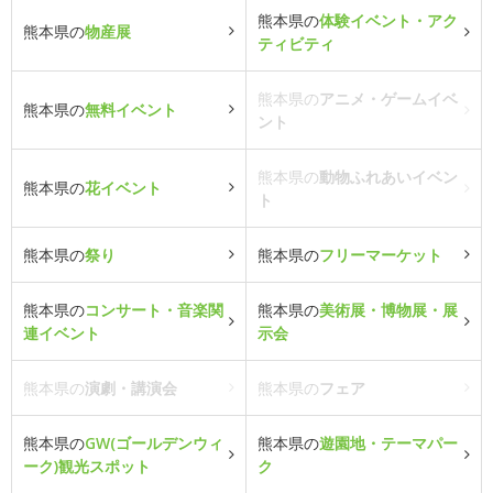
熊本県の
体験イベント・アク
熊本県の
物産展
ティビティ
熊本県の
アニメ・ゲームイベ
熊本県の
無料イベント
ント
熊本県の
動物ふれあいイベン
熊本県の
花イベント
ト
熊本県の
祭り
熊本県の
フリーマーケット
熊本県の
コンサート・音楽関
熊本県の
美術展・博物展・展
連イベント
示会
熊本県の
演劇・講演会
熊本県の
フェア
熊本県の
GW(ゴールデンウィ
熊本県の
遊園地・テーマパー
ーク)観光スポット
ク