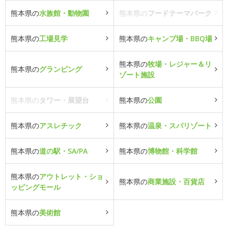
熊本県の
水族館・動物園
熊本県の
フードテーマパーク
熊本県の
工場見学
熊本県の
キャンプ場・BBQ場
熊本県の
牧場・レジャー＆リ
熊本県の
グランピング
ゾート施設
熊本県の
タワー・展望台
熊本県の
公園
熊本県の
アスレチック
熊本県の
温泉・スパリゾート
熊本県の
道の駅・SA/PA
熊本県の
博物館・科学館
熊本県の
アウトレット・ショ
熊本県の
商業施設・百貨店
ッピングモール
熊本県の
美術館