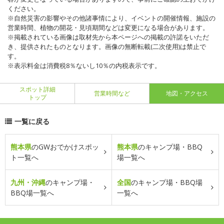
ください。
※自然災害の影響やその他諸事情により、イベントの開催情報、施設の
営業時間、植物の開花・見頃期間などは変更になる場合があります。
※掲載されている画像は取材先から本ページへの掲載の許諾をいただ
き、提供されたものとなります。画像の無断転載(二次使用)は禁止で
す。
※表示料金は消費税8％ないし10％の内税表示です。
スポット詳細
営業時間など
地図・アクセス
トップ
一覧に戻る
熊本県
のGWおでかけスポッ
熊本県
のキャンプ場・BBQ
ト一覧へ
場一覧へ
九州・沖縄
のキャンプ場・
全国
のキャンプ場・BBQ場
BBQ場一覧へ
一覧へ