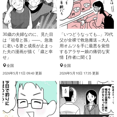
30歳の夫婦なのに、見た目
「いつどうなっても…」70代
は「祖母と孫」――。急激
父が全裸で救急搬送→大人
に老いる妻と成長が止まっ
用オムツを手に最悪を覚悟
た夫の漫画が描く「歳と幸
するアラサー娘の痛切な実
せ」
情【作者に聞く】
全国
全国
2026年5月11日 09:43 更新
2026年5月10日 17:35 更新