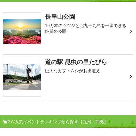
長串山公園
10万本のツツジと北九十九島を一望できる
絶景の公園
道の駅 昆虫の里たびら
巨大なカブトムシがお出迎え
GW人気イベントランキングから探す【九州・沖縄】