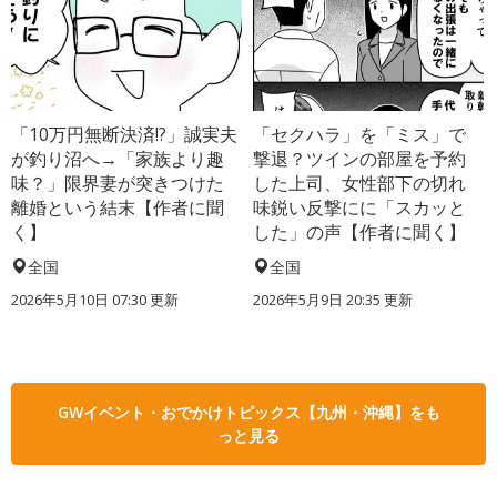
「10万円無断決済!?」誠実夫
「セクハラ」を「ミス」で
が釣り沼へ→「家族より趣
撃退？ツインの部屋を予約
味？」限界妻が突きつけた
した上司、女性部下の切れ
離婚という結末【作者に聞
味鋭い反撃にに「スカッと
く】
した」の声【作者に聞く】
全国
全国
2026年5月10日 07:30 更新
2026年5月9日 20:35 更新
GWイベント・おでかけトピックス【九州・沖縄】をも
っと見る