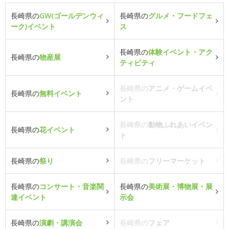
長崎県の
GW(ゴールデンウィ
長崎県の
グルメ・フードフェ
ーク)イベント
ス
長崎県の
体験イベント・アク
長崎県の
物産展
ティビティ
長崎県の
アニメ・ゲームイベ
長崎県の
無料イベント
ント
長崎県の
動物ふれあいイベン
長崎県の
花イベント
ト
長崎県の
祭り
長崎県の
フリーマーケット
長崎県の
コンサート・音楽関
長崎県の
美術展・博物展・展
連イベント
示会
長崎県の
演劇・講演会
長崎県の
フェア