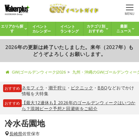
MENU
イベント
イベント
エリアから探
カテゴリ別
最新
カレンダー
ランキング
す
おすすめ
ニュース
2026年の更新は終了いたしました。来年（2027年）も
どうぞよろしくお願いします。
GW(ゴールデンウィーク)2026
九州・沖縄のGW(ゴールデンウィー
ネモフィラ
・
潮干狩り
・
ピクニック
・
BBQ
などおでかけ
おすすめ
情報を大特集
【最大12連休も】2026年のゴールデンウィークはいつか
おすすめ
ら？混雑ピーク予想と回避術をご紹介
冷水岳園地
長崎県
佐世保市