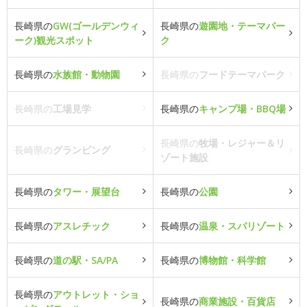
長崎県の
GW(ゴールデンウィ
長崎県の
遊園地・テーマパー
ーク)観光スポット
ク
長崎県の
水族館・動物園
長崎県の
フードテーマパーク
長崎県の
工場見学
長崎県の
キャンプ場・BBQ場
長崎県の
牧場・レジャー＆リ
長崎県の
グランピング
ゾート施設
長崎県の
タワー・展望台
長崎県の
公園
長崎県の
アスレチック
長崎県の
温泉・スパリゾート
長崎県の
道の駅・SA/PA
長崎県の
博物館・科学館
長崎県の
アウトレット・ショ
長崎県の
商業施設・百貨店