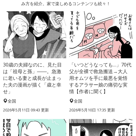
み方を紹介。家で楽しめるコンテンツも続々！
30歳の夫婦なのに、見た目
「いつどうなっても…」70代
は「祖母と孫」――。急激
父が全裸で救急搬送→大人
に老いる妻と成長が止まっ
用オムツを手に最悪を覚悟
た夫の漫画が描く「歳と幸
するアラサー娘の痛切な実
せ」
情【作者に聞く】
全国
全国
2026年5月11日 09:43 更新
2026年5月10日 17:35 更新