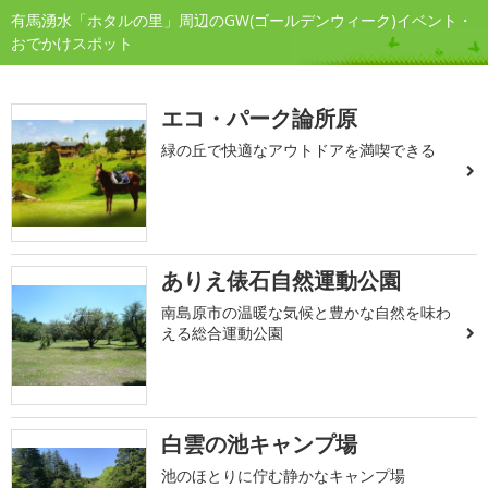
有馬湧水「ホタルの里」周辺のGW(ゴールデンウィーク)イベント・
おでかけスポット
エコ・パーク論所原
緑の丘で快適なアウトドアを満喫できる
ありえ俵石自然運動公園
南島原市の温暖な気候と豊かな自然を味わ
える総合運動公園
白雲の池キャンプ場
池のほとりに佇む静かなキャンプ場