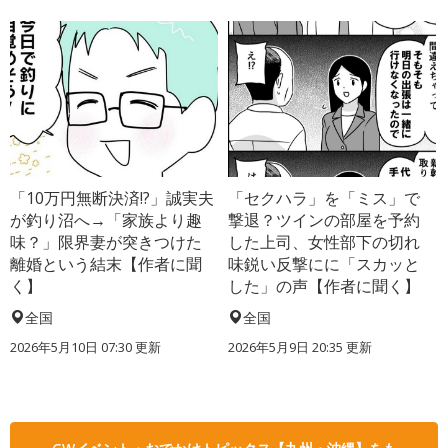
「10万円無断決済!?」誠実夫
「セクハラ」を「ミス」で
が釣り沼へ→「家族より趣
撃退？ツインの部屋を予約
味？」限界妻が突きつけた
した上司、女性部下の切れ
離婚という結末【作者に聞
味鋭い反撃にに「スカッと
く】
した」の声【作者に聞く】
全国
全国
2026年5月10日 07:30 更新
2026年5月9日 20:35 更新