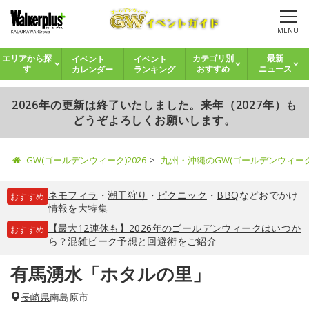
MENU
イベント
イベント
エリアから探
カテゴリ別
最新
カレンダー
ランキング
す
おすすめ
ニュース
2026年の更新は終了いたしました。来年（2027年）も
どうぞよろしくお願いします。
GW(ゴールデンウィーク)2026
九州・沖縄のGW(ゴールデンウィー
ネモフィラ
・
潮干狩り
・
ピクニック
・
BBQ
などおでかけ
おすすめ
情報を大特集
【最大12連休も】2026年のゴールデンウィークはいつか
おすすめ
ら？混雑ピーク予想と回避術をご紹介
有馬湧水「ホタルの里」
長崎県
南島原市