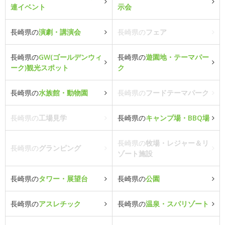
連イベント
示会
長崎県の
演劇・講演会
長崎県の
フェア
長崎県の
GW(ゴールデンウィ
長崎県の
遊園地・テーマパー
ーク)観光スポット
ク
長崎県の
水族館・動物園
長崎県の
フードテーマパーク
長崎県の
工場見学
長崎県の
キャンプ場・BBQ場
長崎県の
牧場・レジャー＆リ
長崎県の
グランピング
ゾート施設
長崎県の
タワー・展望台
長崎県の
公園
長崎県の
アスレチック
長崎県の
温泉・スパリゾート