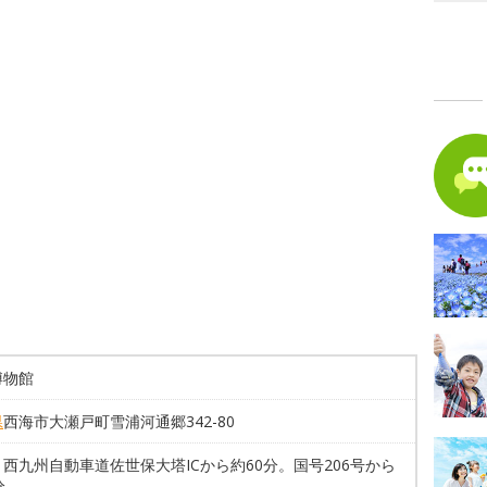
博物館
県
西海市大瀬戸町雪浦河通郷342-80
西九州自動車道佐世保大塔ICから約60分。国号206号から
分