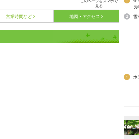
企
1
このページをスマホで
見る
長
営業時間など
地図・アクセス
雪
2
ホ
1