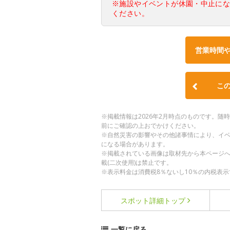
※施設やイベントが休園・中止に
ください。
営業時間
こ
※掲載情報は2026年2月時点のものです。
前にご確認の上おでかけください。
※自然災害の影響やその他諸事情により、イ
になる場合があります。
※掲載されている画像は取材先から本ページ
載(二次使用)は禁止です。
※表示料金は消費税8％ないし10％の内税表示
スポット詳細
トップ
一覧に戻る