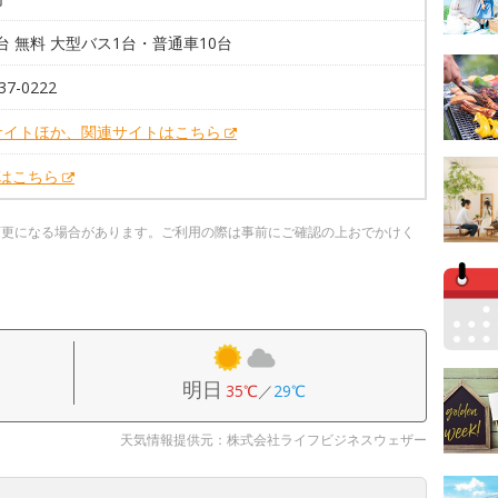
1台 無料 大型バス1台・普通車10台
37-0222
サイトほか、関連サイトはこちら
Xはこちら
変更になる場合があります。ご利用の際は事前にご確認の上おでかけく
明日
35℃
／
29℃
天気情報提供元：株式会社ライフビジネスウェザー