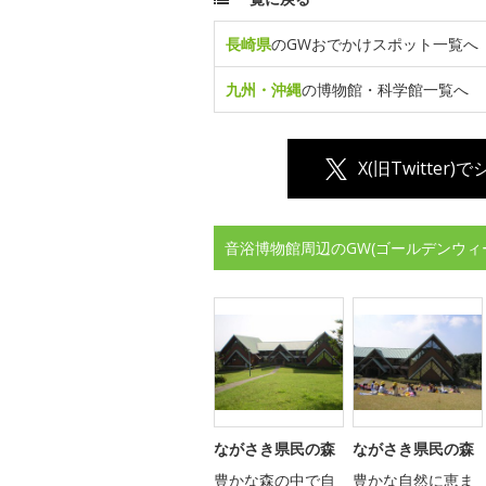
長崎県
のGWおでかけスポット一覧へ
九州・沖縄
の博物館・科学館一覧へ
X(旧Twitter)
音浴博物館周辺のGW(ゴールデンウィ
ながさき県民の森
ながさき県民の森
豊かな森の中で自
豊かな自然に恵ま