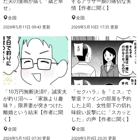
た夫の漫画が描く「歳と幸
するアラサー娘の痛切な実
せ」
情【作者に聞く】
全国
全国
2026年5月11日 09:43 更新
2026年5月10日 17:35 更新
「10万円無断決済!?」誠実夫
「セクハラ」を「ミス」で
が釣り沼へ→「家族より趣
撃退？ツインの部屋を予約
味？」限界妻が突きつけた
した上司、女性部下の切れ
離婚という結末【作者に聞
味鋭い反撃にに「スカッと
く】
した」の声【作者に聞く】
全国
全国
2026年5月10日 07:30 更新
2026年5月9日 20:35 更新