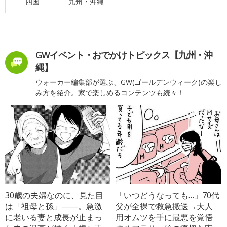
四国
九州・沖縄
GWイベント・おでかけトピックス【九州・沖
縄】
ウォーカー編集部が選ぶ、GW(ゴールデンウィーク)の楽し
み方を紹介。家で楽しめるコンテンツも続々！
30歳の夫婦なのに、見た目
「いつどうなっても…」70代
は「祖母と孫」――。急激
父が全裸で救急搬送→大人
に老いる妻と成長が止まっ
用オムツを手に最悪を覚悟