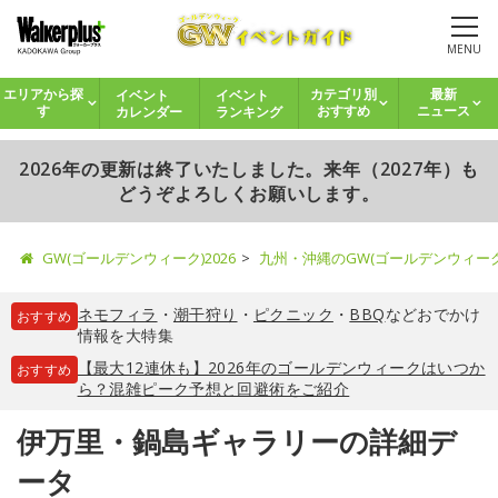
MENU
イベント
イベント
エリアから探
カテゴリ別
最新
カレンダー
ランキング
す
おすすめ
ニュース
2026年の更新は終了いたしました。来年（2027年）も
どうぞよろしくお願いします。
GW(ゴールデンウィーク)2026
九州・沖縄のGW(ゴールデンウィー
ネモフィラ
・
潮干狩り
・
ピクニック
・
BBQ
などおでかけ
おすすめ
情報を大特集
【最大12連休も】2026年のゴールデンウィークはいつか
おすすめ
ら？混雑ピーク予想と回避術をご紹介
伊万里・鍋島ギャラリーの詳細デ
ータ