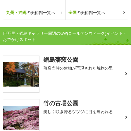
九州・沖縄
の美術館一覧へ
全国
の美術館一覧へ
伊万里・鍋島ギャラリー周辺のGW(ゴールデンウィーク)イベント・
おでかけスポット
鍋島藩窯公園
藩窯当時の建物が再現された焼物の里
竹の古場公園
美しく咲き誇るツツジに目を奪われる