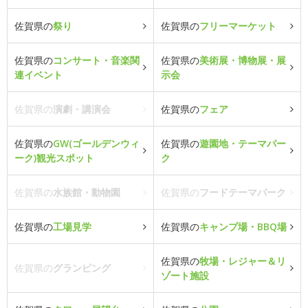
佐賀県の
祭り
佐賀県の
フリーマーケット
佐賀県の
コンサート・音楽関
佐賀県の
美術展・博物展・展
連イベント
示会
佐賀県の
演劇・講演会
佐賀県の
フェア
佐賀県の
GW(ゴールデンウィ
佐賀県の
遊園地・テーマパー
ーク)観光スポット
ク
佐賀県の
水族館・動物園
佐賀県の
フードテーマパーク
佐賀県の
工場見学
佐賀県の
キャンプ場・BBQ場
佐賀県の
牧場・レジャー＆リ
佐賀県の
グランピング
ゾート施設