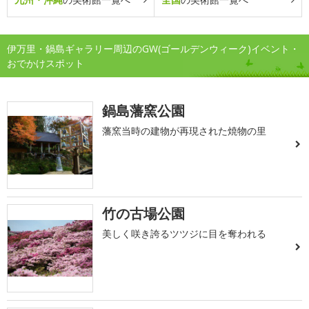
伊万里・鍋島ギャラリー周辺のGW(ゴールデンウィーク)イベント・
おでかけスポット
鍋島藩窯公園
藩窯当時の建物が再現された焼物の里
竹の古場公園
美しく咲き誇るツツジに目を奪われる