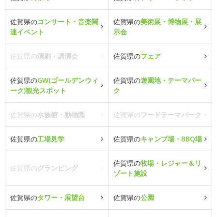
佐賀県の
コンサート・音楽関
佐賀県の
美術展・博物展・展
連イベント
示会
佐賀県の
演劇・講演会
佐賀県の
フェア
佐賀県の
GW(ゴールデンウィ
佐賀県の
遊園地・テーマパー
ーク)観光スポット
ク
佐賀県の
水族館・動物園
佐賀県の
フードテーマパーク
佐賀県の
工場見学
佐賀県の
キャンプ場・BBQ場
佐賀県の
牧場・レジャー＆リ
佐賀県の
グランピング
ゾート施設
佐賀県の
タワー・展望台
佐賀県の
公園