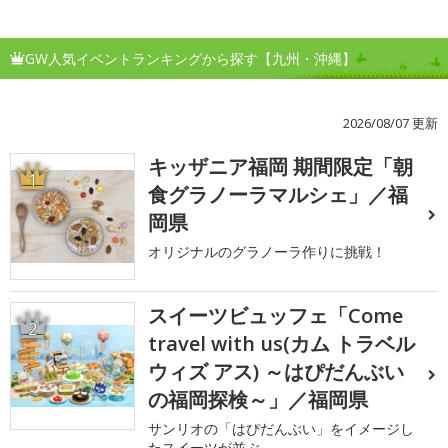
GW人気イベントランキングから探す【九州・沖縄】
2026/08/07 更新
キッザニア福岡 期間限定「朝
1
食グラノーラマルシェ」／福
岡県
オリジナルのグラノーラ作りに挑戦！
スイーツビュッフェ「Come
2
travel with us(カム トラベル
ウィズ アス) ～はぴだんぶい
の福岡探検～」／福岡県
サンリオの「はぴだんぶい」をイメージし
たスイーツが並ぶ