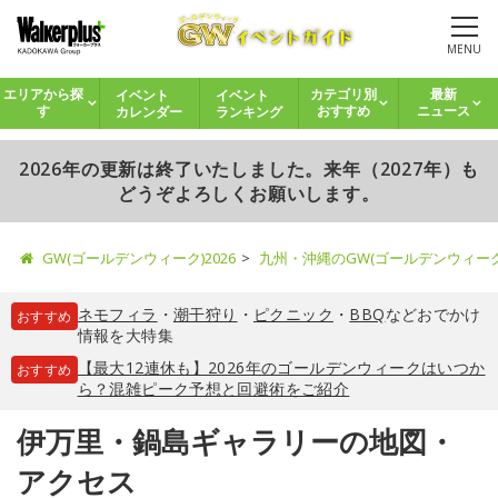
MENU
イベント
イベント
エリアから探
カテゴリ別
最新
カレンダー
ランキング
す
おすすめ
ニュース
2026年の更新は終了いたしました。来年（2027年）も
どうぞよろしくお願いします。
GW(ゴールデンウィーク)2026
九州・沖縄のGW(ゴールデンウィー
ネモフィラ
・
潮干狩り
・
ピクニック
・
BBQ
などおでかけ
おすすめ
情報を大特集
【最大12連休も】2026年のゴールデンウィークはいつか
おすすめ
ら？混雑ピーク予想と回避術をご紹介
伊万里・鍋島ギャラリーの地図・
アクセス