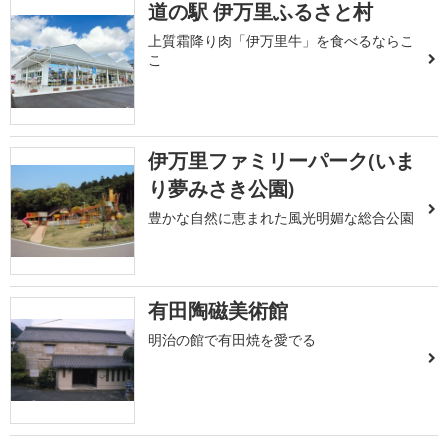
道の駅 伊万里ふるさと村
上質霜降り肉「伊万里牛」を食べるならこ
こ
伊万里ファミリーパーク(いま
り夢みさき公園)
豊かな自然に恵まれた風光明媚な総合公園
有田陶磁美術館
明治の館で有田焼を愛でる