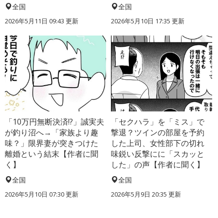
全国
全国
2026年5月11日 09:43 更新
2026年5月10日 17:35 更新
「10万円無断決済!?」誠実夫
「セクハラ」を「ミス」で
が釣り沼へ→「家族より趣
撃退？ツインの部屋を予約
味？」限界妻が突きつけた
した上司、女性部下の切れ
離婚という結末【作者に聞
味鋭い反撃にに「スカッと
く】
した」の声【作者に聞く】
全国
全国
2026年5月10日 07:30 更新
2026年5月9日 20:35 更新