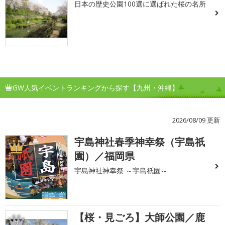
日本の歴史公園100選に選ばれた桜の名所
GW人気イベントランキングから探す【九州・沖縄】
2026/08/09 更新
宇島神社春季神幸祭（宇島祇
1
園）／福岡県
宇島神社神幸祭 ～宇島祇園～
【桜・見ごろ】大師公園／鹿
2