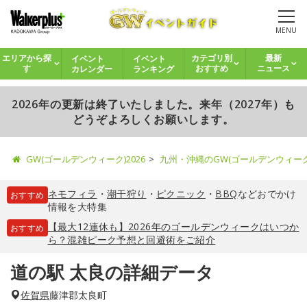
MENU
イベント
イベント
エリアから探
カテゴリ別
最新
カレンダー
ランキング
す
おすすめ
ニュース
2026年の更新は終了いたしました。来年（2027年）も
どうぞよろしくお願いします。
GW(ゴールデンウィーク)2026
九州・沖縄のGW(ゴールデンウィー
ネモフィラ
・
潮干狩り
・
ピクニック
・
BBQ
などおでかけ
おすすめ
情報を大特集
【最大12連休も】2026年のゴールデンウィークはいつか
おすすめ
ら？混雑ピーク予想と回避術をご紹介
道の駅 太良の詳細データ
佐賀県
藤津郡太良町