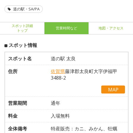
道の駅・SA/PA
スポット詳細
営業時間など
地図・アクセス
トップ
スポット情報
スポット名
道の駅 太良
住所
佐賀県
藤津郡太良町大字伊福甲
3488-2
MAP
営業期間
通年
料金
入場無料
全体備考
特産販売：カニ、みかん、牡蠣