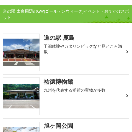
道の駅 太良周辺のGW(ゴールデンウィーク)イベント・おでかけスポ
ット
道の駅 鹿島
干潟体験やガタリンピックなど見どころ満
載
祐徳博物館
九州を代表する稲荷の宝物が多数
旭ヶ岡公園