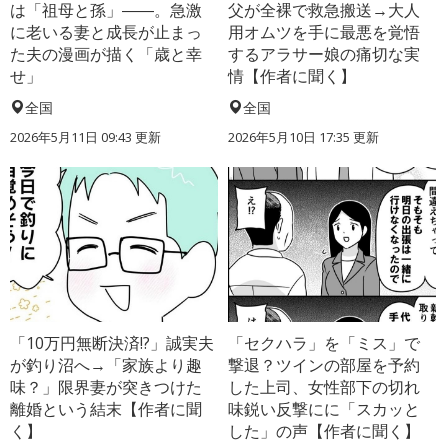
は「祖母と孫」――。急激
父が全裸で救急搬送→大人
に老いる妻と成長が止まっ
用オムツを手に最悪を覚悟
た夫の漫画が描く「歳と幸
するアラサー娘の痛切な実
せ」
情【作者に聞く】
全国
全国
2026年5月11日 09:43 更新
2026年5月10日 17:35 更新
「10万円無断決済!?」誠実夫
「セクハラ」を「ミス」で
が釣り沼へ→「家族より趣
撃退？ツインの部屋を予約
味？」限界妻が突きつけた
した上司、女性部下の切れ
離婚という結末【作者に聞
味鋭い反撃にに「スカッと
く】
した」の声【作者に聞く】