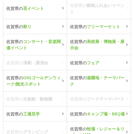
佐賀県の
動物ふれあいイベン
佐賀県の
花イベント
ト
佐賀県の
祭り
佐賀県の
フリーマーケット
佐賀県の
コンサート・音楽関
佐賀県の
美術展・博物展・展
連イベント
示会
佐賀県の
演劇・講演会
佐賀県の
フェア
佐賀県の
GW(ゴールデンウィ
佐賀県の
遊園地・テーマパー
ーク)観光スポット
ク
佐賀県の
水族館・動物園
佐賀県の
フードテーマパーク
佐賀県の
工場見学
佐賀県の
キャンプ場・BBQ場
佐賀県の
牧場・レジャー＆リ
佐賀県の
グランピング