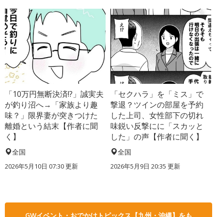
「10万円無断決済!?」誠実夫
「セクハラ」を「ミス」で
が釣り沼へ→「家族より趣
撃退？ツインの部屋を予約
味？」限界妻が突きつけた
した上司、女性部下の切れ
離婚という結末【作者に聞
味鋭い反撃にに「スカッと
く】
した」の声【作者に聞く】
全国
全国
2026年5月10日 07:30 更新
2026年5月9日 20:35 更新
GWイベント・おでかけトピックス【九州・沖縄】をも