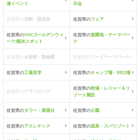
連イベント
示会
佐賀県の
演劇・講演会
佐賀県の
フェア
佐賀県の
GW(ゴールデンウィ
佐賀県の
遊園地・テーマパー
ーク)観光スポット
ク
佐賀県の
水族館・動物園
佐賀県の
フードテーマパーク
佐賀県の
工場見学
佐賀県の
キャンプ場・BBQ場
佐賀県の
牧場・レジャー＆リ
佐賀県の
グランピング
ゾート施設
佐賀県の
タワー・展望台
佐賀県の
公園
佐賀県の
アスレチック
佐賀県の
温泉・スパリゾート