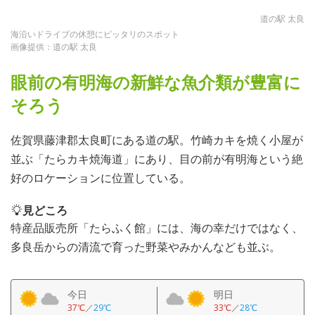
道の駅 太良
海沿いドライブの休憩にピッタリのスポット
画像提供：道の駅 太良
眼前の有明海の新鮮な魚介類が豊富に
そろう
佐賀県藤津郡太良町にある道の駅。竹崎カキを焼く小屋が
並ぶ「たらカキ焼海道」にあり、目の前が有明海という絶
好のロケーションに位置している。
見どころ
特産品販売所「たらふく館」には、海の幸だけではなく、
多良岳からの清流で育った野菜やみかんなども並ぶ。
今日
明日
37℃
／
29℃
33℃
／
28℃