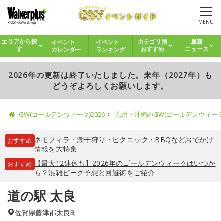
MENU
イベント
イベント
エリアから探
カテゴリ別
最新
カレンダー
ランキング
す
おすすめ
ニュース
2026年の更新は終了いたしました。来年（2027年）も
どうぞよろしくお願いします。
GW(ゴールデンウィーク)2026
九州・沖縄のGW(ゴールデンウィー
ネモフィラ
・
潮干狩り
・
ピクニック
・
BBQ
などおでかけ
おすすめ
情報を大特集
【最大12連休も】2026年のゴールデンウィークはいつか
おすすめ
ら？混雑ピーク予想と回避術をご紹介
道の駅 太良
佐賀県
藤津郡太良町