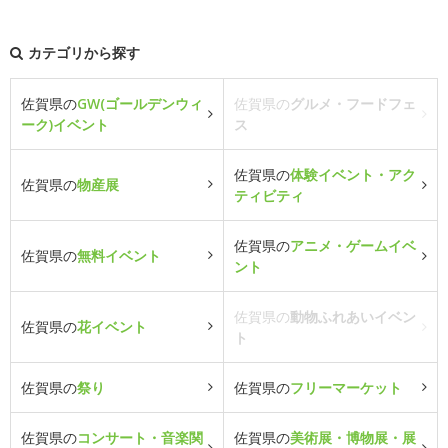
カテゴリから探す
佐賀県の
GW(ゴールデンウィ
佐賀県の
グルメ・フードフェ
ーク)イベント
ス
佐賀県の
体験イベント・アク
佐賀県の
物産展
ティビティ
佐賀県の
アニメ・ゲームイベ
佐賀県の
無料イベント
ント
佐賀県の
動物ふれあいイベン
佐賀県の
花イベント
ト
佐賀県の
祭り
佐賀県の
フリーマーケット
佐賀県の
コンサート・音楽関
佐賀県の
美術展・博物展・展