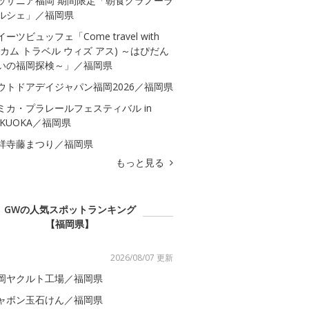
ッザニア福岡 期間限定「朝食グラノーラ
ルシェ」／福岡県
イーツビュッフェ「Come travel with
s(カム トラベル ウィズ アス) ～はぴだん
いの福岡探検～」／福岡県
ウトドアデイジャパン福岡2026／福岡県
ミカ・プラレールフェスティバル in
UKUOKA／福岡県
祥寺藤まつり／福岡県
もっと見る
GWの人気スポットランキング
【福岡県】
2026/08/07 更新
岡ヤクルト工場／福岡県
ャボン玉石けん／福岡県