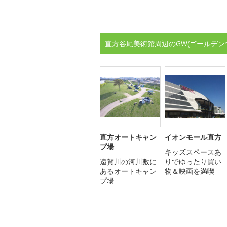
直方谷尾美術館周辺のGW(ゴールデン
直方オートキャン
イオンモール直方
プ場
キッズスペースあ
遠賀川の河川敷に
りでゆったり買い
あるオートキャン
物＆映画を満喫
プ場