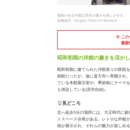
風格がある外観は歴史の重みを感じさせる
画像提供：Nogata Tanio Art Museum
※ この
最新
昭和初期の洋館の趣きを活か
昭和初期に建てられた洋館造りの医院を
術館だったが、後に直方市へ寄贈され、
ている本館展示室や、季節毎にテーマ
も併設している(見学自由)。
見どころ
北へ徒歩5分の場所には、大正時代に銀
トスペース谷尾がある。レトロな外観
焼が展示され、それらの魅力が楽しめ