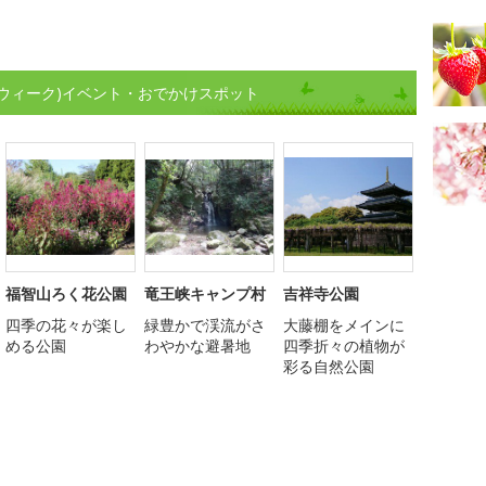
ウィーク)イベント・おでかけスポット
福智山ろく花公園
竜王峡キャンプ村
吉祥寺公園
四季の花々が楽し
緑豊かで渓流がさ
大藤棚をメインに
める公園
わやかな避暑地
四季折々の植物が
彩る自然公園