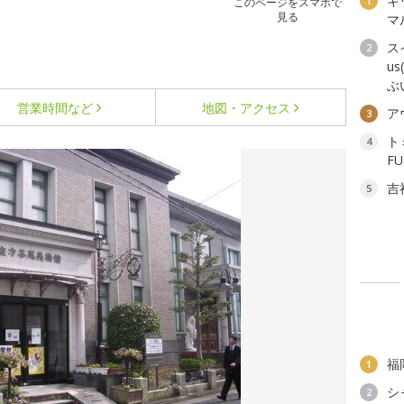
キ
1
このページをスマホで
見る
マ
ス
2
u
ぶ
営業時間など
地図・アクセス
ア
3
ト
4
F
吉
5
福
1
シ
2