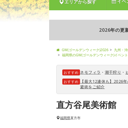
イベ
エリアから探す
2026年の
GW(ゴールデンウィーク)2026
九州・沖
福岡県のGW(ゴールデンウィーク)イベン
ネモフィラ
・
潮干狩り
・
おすすめ
【最大12連休も】202
おすすめ
避術をご紹介
直方谷尾美術館
福岡県
直方市