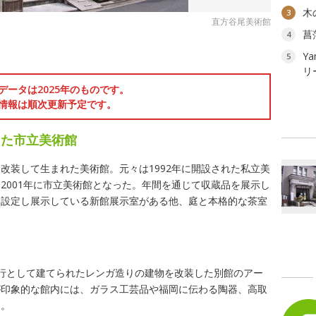
木
3
直方谷尾美術館
菖
4
Ya
5
リ
データは2025年のものです。
情報は順次更新予定です。
した市立美術館
改装して生まれた美術館。元々は1992年に開設された私立美
2001年に市立美術館となった。年間を通じて収蔵品を展示し
を設定し展示している新館展示室がある他、庭と本格的な茶室
行として建てられたレンガ造りの建物を改装した別館のアー
が印象的な館内には、ガラス工芸品や福岡に伝わる陶器、高取
る。