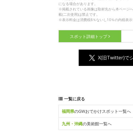
になる場合があります。
※掲載されている画像は取材先から本ページ
載(二次使用)は禁止です。
※表示料金は消費税8％ないし10％の内税表示
スポット詳細
トップ
X(旧Twitter)
一覧に戻る
福岡県
のGWおでかけスポット一覧へ
九州・沖縄
の美術館一覧へ