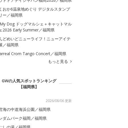
ウトドアデイジャパン福岡2026／福岡県
くおか6温泉地めぐり デジタルスタンプ
リー／福岡県
 My Dog ドッグマルシェ＋キャットマル
2026 Early Summer／福岡県
んどめいどニューライフ！ニューアイテ
展／福岡県
llarreal Crom Tango Concert／福岡県
もっと見る
GWの人気スポットランキング
【福岡県】
2026/08/06 更新
営海の中道海浜公園／福岡県
ンダムパーク福岡／福岡県
むしの湯／福岡県