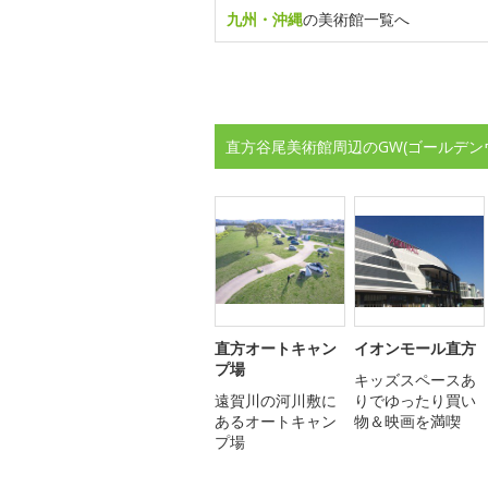
九州・沖縄
の美術館一覧へ
直方谷尾美術館周辺のGW(ゴールデン
直方オートキャン
イオンモール直方
プ場
キッズスペースあ
遠賀川の河川敷に
りでゆったり買い
あるオートキャン
物＆映画を満喫
プ場