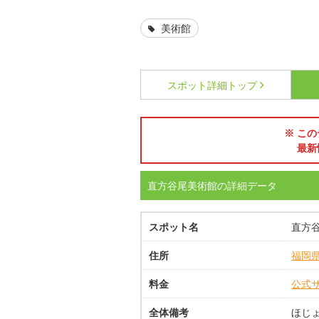
美術館
スポット詳細
トップ
※ この
最新
直方谷尾美術館の詳細データ
スポット名
直方
住所
福岡
料金
公式
全体備考
ほじ