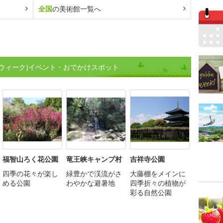
全国
の美術館一覧へ
ウィーク)イベント・おでかけスポット
福智山ろく花公園
竜王峡キャンプ村
吉祥寺公園
四季の花々が楽し
緑豊かで渓流がさ
大藤棚をメインに
める公園
わやかな避暑地
四季折々の植物が
彩る自然公園