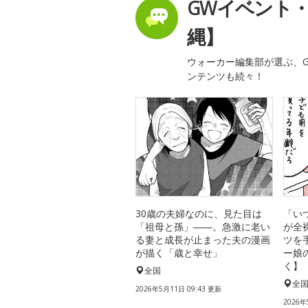
GWイベント
縄】
ウォーカー編集部が選ぶ、G
ンテンツも続々！
30歳の夫婦なのに、見た目は
「い
「祖母と孫」――。急激に老い
が全
る妻と成長が止まった夫の漫画
ツを
が描く「歳と幸せ」
ー娘
く】
全国
全
2026年5月11日 09:43 更新
2026年