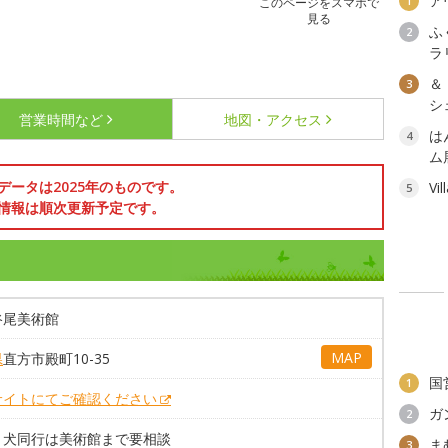
ア
1
このページをスマホで
見る
ふ
2
ラ
＆
3
シェ
営業時間など
地図・アクセス
は
4
ム
データは2025年のものです。
Vi
5
情報は順次更新予定です。
谷尾美術館
MAP
県
直方市殿町10-35
国
1
サイトにてご確認ください
ガ
2
ょ犬同行は美術館まで要相談
ま
3