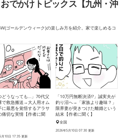
・おでかけトピックス【九州・沖
W(ゴールデンウィーク)の楽しみ方を紹介。家で楽しめるコ
つどうなっても…」70代父
「10万円無断決済!?」誠実夫が
裸で救急搬送→大人用オム
釣り沼へ→「家族より趣味？」
手に最悪を覚悟するアラサ
限界妻が突きつけた離婚という
の痛切な実情【作者に聞
結末【作者に聞く】
全国
国
2026年5月10日 07:30 更新
5月10日 17:35 更新