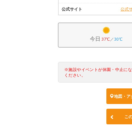
公式サイト
公式
今日
37℃
／
30℃
※施設やイベントが休園・中止に
ください。
地図・ア
こ