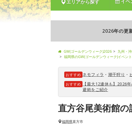
イベ
エリアから探す
2026年の
GW(ゴールデンウィーク)2026
九州・沖
福岡県のGW(ゴールデンウィーク)イベン
ネモフィラ
・
潮干狩り
・
おすすめ
【最大12連休も】202
おすすめ
避術をご紹介
直方谷尾美術館の
福岡県
直方市