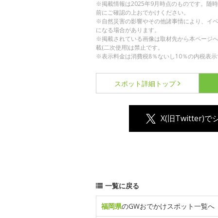
※掲載情報は2025年9月時点のものです。
前にご確認の上おでかけください。
※自然災害の影響やその他諸事情により、イ
になる場合があります。
※掲載されている画像は取材先から本ページ
載(二次使用)は禁止です。
※表示料金は消費税8％ないし10％の内税表示
スポット詳細
トップ
X(旧Twitter)
一覧に戻る
福岡県
のGWおでかけスポット一覧へ