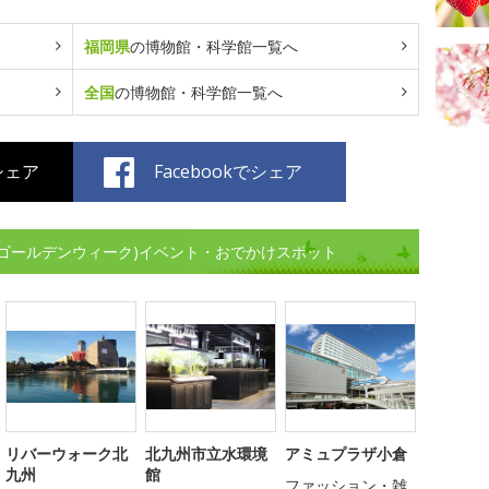
福岡県
の博物館・科学館一覧へ
全国
の博物館・科学館一覧へ
でシェア
Facebookでシェア
(ゴールデンウィーク)イベント・おでかけスポット
リバーウォーク北
北九州市立水環境
アミュプラザ小倉
九州
館
ファッション・雑