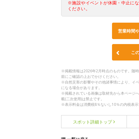
※施設やイベントが休園・中止に
ください。
営業時間
こ
※掲載情報は2026年2月時点のものです。
前にご確認の上おでかけください。
※自然災害の影響やその他諸事情により、イ
になる場合があります。
※掲載されている画像は取材先から本ページ
載(二次使用)は禁止です。
※表示料金は消費税8％ないし10％の内税表示
スポット詳細
トップ