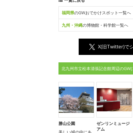
一覧に戻る
福岡県
のGWおでかけスポット一覧へ
九州・沖縄
の博物館・科学館一覧へ
X(旧Twitter)
北九州市立松本清張記念館周辺のGW
勝山公園
ゼンリンミュージ
アム
美しい城の中にあ