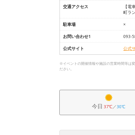
交通アクセス
【電車
町ラ
駐車場
×
お問い合わせ1
093-5
公式サイト
公式
※イベントの開催情報や施設の営業時間等は
ださい。
今日
37℃
／
30℃