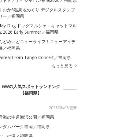
ウトドアデイジャパン福岡2026／福岡県
くおか6温泉地めぐり デジタルスタンプ
リー／福岡県
 My Dog ドッグマルシェ＋キャットマル
2026 Early Summer／福岡県
んどめいどニューライフ！ニューアイテ
展／福岡県
llarreal Crom Tango Concert／福岡県
もっと見る
GWの人気スポットランキング
【福岡県】
2026/08/06 更新
営海の中道海浜公園／福岡県
ンダムパーク福岡／福岡県
むしの湯／福岡県