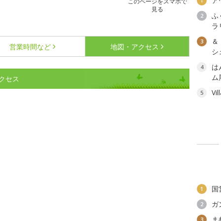
ア
1
このページをスマホで
見る
ふ
2
ラ
＆
3
営業時間など
地図・アクセス
シェ
は
4
ム
クセス
Vi
5
国
1
ガ
2
ま
3