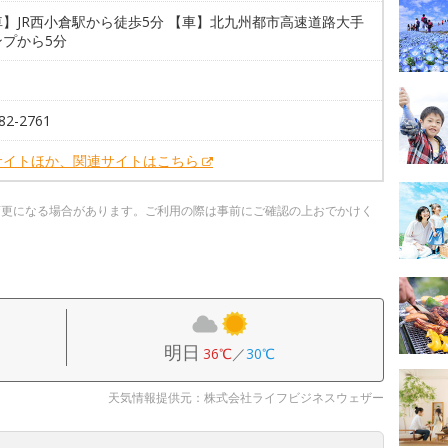
】JR西小倉駅から徒歩5分 【車】北九州都市高速道路大手
ンプから5分
82-2761
サイトほか、関連サイトはこちら
変更になる場合があります。ご利用の際は事前にご確認の上おでかけく
明日
36℃
／
30℃
天気情報提供元：株式会社ライフビジネスウェザー