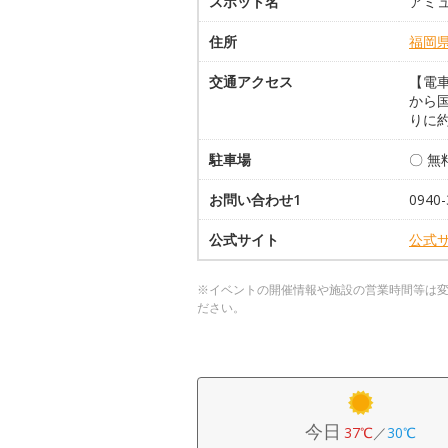
スポット名
アミ
住所
福岡
交通アクセス
【電車
から
りに
駐車場
〇 無
お問い合わせ1
0940-
公式サイト
公式
※イベントの開催情報や施設の営業時間等は
ださい。
今日
37℃
／
30℃