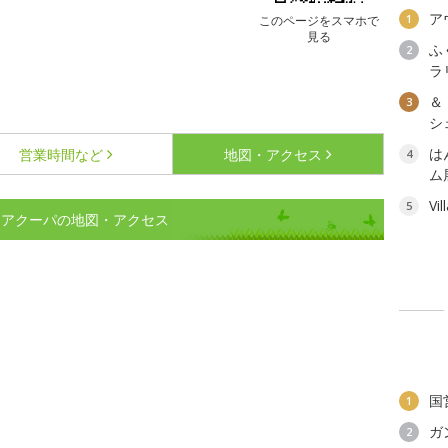
ア
1
このページをスマホで
見る
ふ
2
ラ
＆
3
シェ
は
営業時間など
地図・アクセス
4
ム
Vi
5
 アクーパの地図・アクセス
国
1
ガ
2