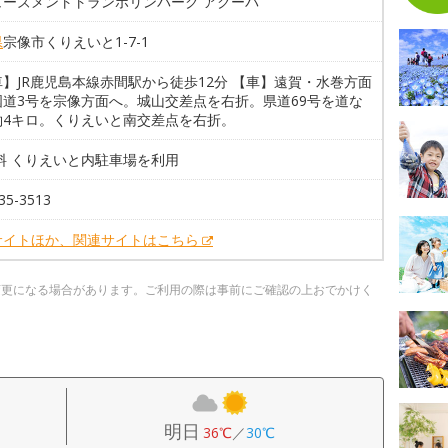
ューズメントトランポリンパーク アクーパ
県
宗像市くりえいと1-7-1
】JR鹿児島本線赤間駅から徒歩12分 【車】遠賀・水巻方面
国道3号を宗像方面へ。城山交差点を右折。県道69号を道な
約4キロ。くりえいと南交差点を右折。
料 くりえいと内駐車場を利用
35-3513
サイトほか、関連サイトはこちら
変更になる場合があります。ご利用の際は事前にご確認の上おでかけく
明日
36℃
／
30℃