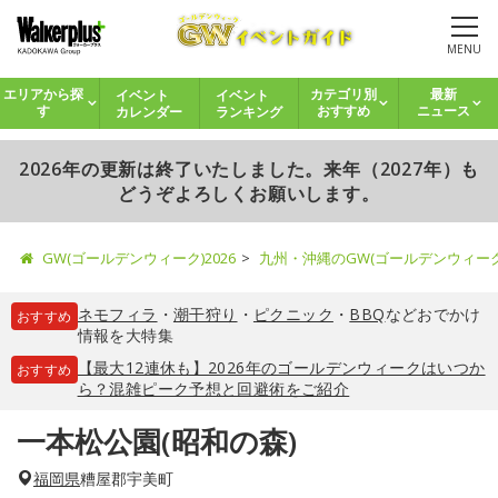
MENU
イベント
イベント
エリアから探
カテゴリ別
最新
カレンダー
ランキング
す
おすすめ
ニュース
2026年の更新は終了いたしました。来年（2027年）も
どうぞよろしくお願いします。
GW(ゴールデンウィーク)2026
九州・沖縄のGW(ゴールデンウィー
ネモフィラ
・
潮干狩り
・
ピクニック
・
BBQ
などおでかけ
おすすめ
情報を大特集
【最大12連休も】2026年のゴールデンウィークはいつか
おすすめ
ら？混雑ピーク予想と回避術をご紹介
一本松公園(昭和の森)
福岡県
糟屋郡宇美町