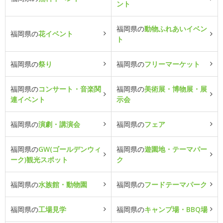
ント
福岡県の
動物ふれあいイベン
福岡県の
花イベント
ト
福岡県の
祭り
福岡県の
フリーマーケット
福岡県の
コンサート・音楽関
福岡県の
美術展・博物展・展
連イベント
示会
福岡県の
演劇・講演会
福岡県の
フェア
福岡県の
GW(ゴールデンウィ
福岡県の
遊園地・テーマパー
ーク)観光スポット
ク
福岡県の
水族館・動物園
福岡県の
フードテーマパーク
福岡県の
工場見学
福岡県の
キャンプ場・BBQ場