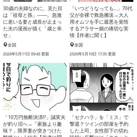
30歳の夫婦なのに、見た目
「いつどうなっても…」70代
は「祖母と孫」――。急激
父が全裸で救急搬送→大人
に老いる妻と成長が止まっ
用オムツを手に最悪を覚悟
た夫の漫画が描く「歳と幸
するアラサー娘の痛切な実
せ」
情【作者に聞く】
全国
全国
2026年5月11日 09:43 更新
2026年5月10日 17:35 更新
「10万円無断決済!?」誠実夫
「セクハラ」を「ミス」で
が釣り沼へ→「家族より趣
撃退？ツインの部屋を予約
味？」限界妻が突きつけた
した上司、女性部下の切れ