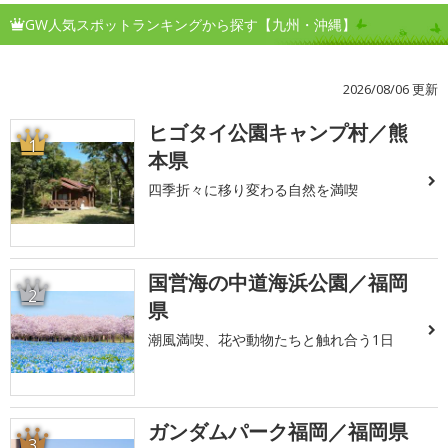
GW人気スポットランキングから探す【九州・沖縄】
2026/08/06 更新
ヒゴタイ公園キャンプ村／熊
1
本県
四季折々に移り変わる自然を満喫
国営海の中道海浜公園／福岡
2
県
潮風満喫、花や動物たちと触れ合う1日
ガンダムパーク福岡／福岡県
3