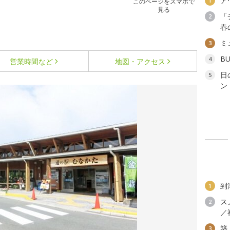
ア
1
このページをスマホで
見る
「
2
春
ミ
3
B
4
営業時間など
地図・アクセス
日
5
ン
到
1
ス
2
／
築
3