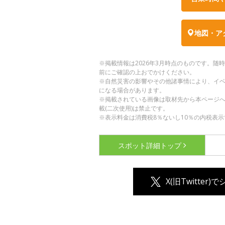
地図・ア
※掲載情報は2026年3月時点のものです。
前にご確認の上おでかけください。
※自然災害の影響やその他諸事情により、イ
になる場合があります。
※掲載されている画像は取材先から本ページ
載(二次使用)は禁止です。
※表示料金は消費税8％ないし10％の内税表示
スポット詳細
トップ
X(旧Twitter)