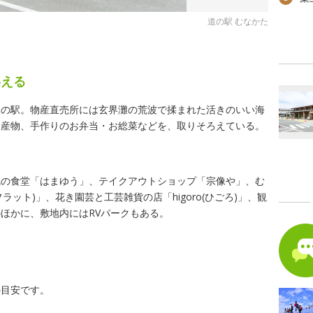
道の駅 むなかた
わえる
道の駅。物産直売所には玄界灘の荒波で揉まれた活きのいい海
農産物、手作りのお弁当・お総菜などを、取りそろえている。
気の食堂「はまゆう」、テイクアウトショップ「宗像や」、む
ラット)」、花き園芸と工芸雑貨の店「higoro(ひごろ)」、観
ほかに、敷地内にはRVパークもある。
の目安です。