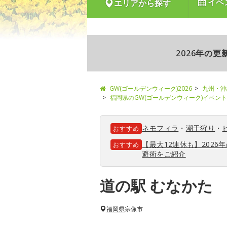
イベ
エリアから探す
2026年の
GW(ゴールデンウィーク)2026
九州・沖
福岡県のGW(ゴールデンウィーク)イベン
ネモフィラ
・
潮干狩り
・
おすすめ
【最大12連休も】202
おすすめ
避術をご紹介
道の駅 むなかた
福岡県
宗像市