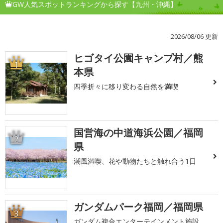
GW人気スポットランキングから探す【九州・沖縄】
2026/08/06 更新
ヒゴタイ公園キャンプ村／熊
1
本県
四季折々に移り変わる自然を満喫
国営海の中道海浜公園／福岡
2
県
潮風満喫、花や動物たちと触れ合う1日
ガンダムパーク福岡／福岡県
3
ガンダム複合エンターテインメント施設