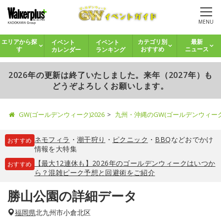
MENU
イベント
イベント
エリアから探
カテゴリ別
最新
カレンダー
ランキング
す
おすすめ
ニュース
2026年の更新は終了いたしました。来年（2027年）も
どうぞよろしくお願いします。
GW(ゴールデンウィーク)2026
九州・沖縄のGW(ゴールデンウィー
ネモフィラ
・
潮干狩り
・
ピクニック
・
BBQ
などおでかけ
おすすめ
情報を大特集
【最大12連休も】2026年のゴールデンウィークはいつか
おすすめ
ら？混雑ピーク予想と回避術をご紹介
勝山公園の詳細データ
福岡県
北九州市小倉北区