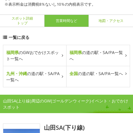
※表示料金は消費税8％ないし10％の内税表示です。
スポット詳細
営業時間など
地図・アクセス
トップ
一覧に戻る
福岡県
のGWおでかけスポッ
福岡県
の道の駅・SA/PA一覧
ト一覧へ
へ
九州・沖縄
の道の駅・SA/PA
全国
の道の駅・SA/PA一覧へ
一覧へ
山田SA(上り線)周辺のGW(ゴールデンウィーク)イベント・おでかけ
スポット
山田SA(下り線)