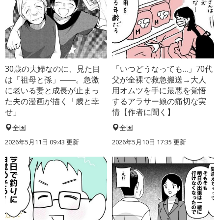
30歳の夫婦なのに、見た目
「いつどうなっても…」70代
は「祖母と孫」――。急激
父が全裸で救急搬送→大人
に老いる妻と成長が止まっ
用オムツを手に最悪を覚悟
た夫の漫画が描く「歳と幸
するアラサー娘の痛切な実
せ」
情【作者に聞く】
全国
全国
2026年5月11日 09:43 更新
2026年5月10日 17:35 更新