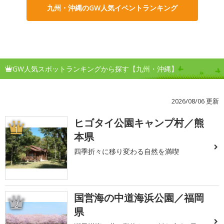
九州・沖縄のGW人気イベントランキング
GW人気スポットランキングから探す【九州・沖縄】
2026/08/06 更新
ヒゴタイ公園キャンプ村／熊
1
本県
四季折々に移り変わる自然を満喫
国営海の中道海浜公園／福岡
2
県