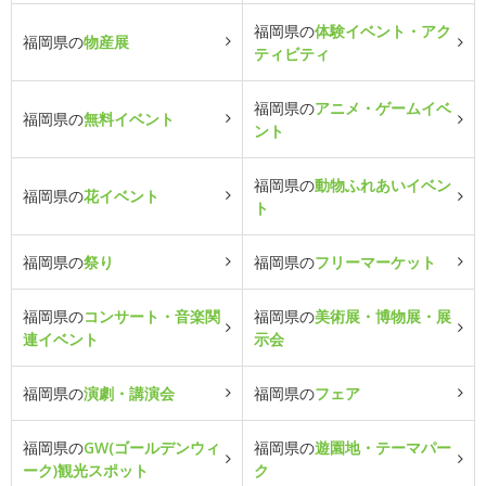
福岡県の
体験イベント・アク
福岡県の
物産展
ティビティ
福岡県の
アニメ・ゲームイベ
福岡県の
無料イベント
ント
福岡県の
動物ふれあいイベン
福岡県の
花イベント
ト
福岡県の
祭り
福岡県の
フリーマーケット
福岡県の
コンサート・音楽関
福岡県の
美術展・博物展・展
連イベント
示会
福岡県の
演劇・講演会
福岡県の
フェア
福岡県の
GW(ゴールデンウィ
福岡県の
遊園地・テーマパー
ーク)観光スポット
ク