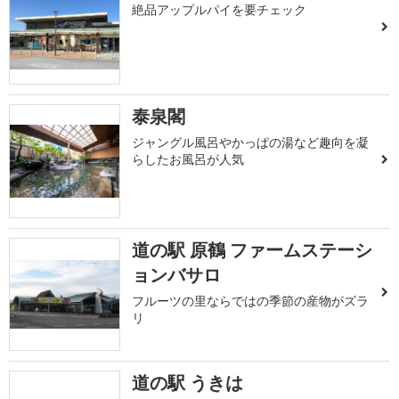
絶品アップルパイを要チェック
泰泉閣
ジャングル風呂やかっぱの湯など趣向を凝
らしたお風呂が人気
道の駅 原鶴 ファームステーシ
ョンバサロ
フルーツの里ならではの季節の産物がズラ
リ
道の駅 うきは