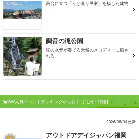
高台に立つ「くど造り民家」を模した建物
調音の滝公園
滝の水音が奏でる天然のメロディーに癒さ
れる
GW人気イベントランキングから探す【九州・沖縄】
2026/08/06 更新
アウトドアデイジャパン福岡