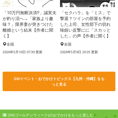
「10万円無断決済!?」誠実夫
「セクハラ」を「ミス」で
が釣り沼へ→「家族より趣
撃退？ツインの部屋を予約
味？」限界妻が突きつけた
した上司、女性部下の切れ
離婚という結末【作者に聞
味鋭い反撃にに「スカッと
く】
した」の声【作者に聞く】
全国
全国
2026年5月10日 07:30 更新
2026年5月9日 20:35 更新
GWイベント・おでかけトピックス【九州・沖縄】をも
っと見る
GW(ゴールデンウィーク)のおでかけをもっと楽しむ