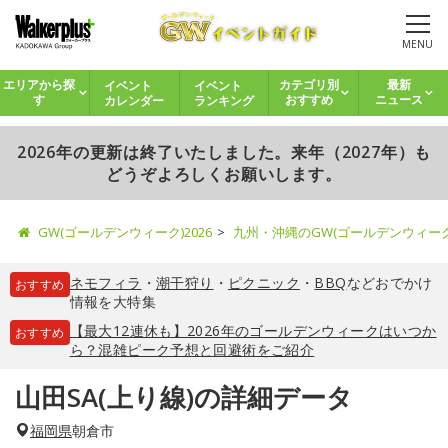
MENU
イベント
イベント
エリアから探
カテゴリ別
最新
カレンダー
ランキング
す
おすすめ
ニュース
2026年の更新は終了いたしました。来年（2027年）も
どうぞよろしくお願いします。
GW(ゴールデンウィーク)2026
九州・沖縄のGW(ゴールデンウィー
ネモフィラ
・
潮干狩り
・
ピクニック
・
BBQ
などおでかけ
おすすめ
情報を大特集
【最大12連休も】2026年のゴールデンウィークはいつか
おすすめ
ら？混雑ピーク予想と回避術をご紹介
山田SA(上り線)の詳細データ
福岡県
朝倉市