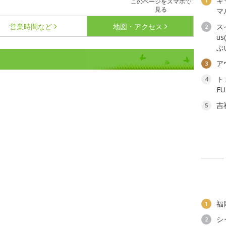
キ
1
このページをスマホで
見る
マ
営業時間など
地図・アクセス
ス
2
u
ぶ
ア
3
ト
4
F
吉
5
福
1
シ
2