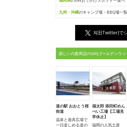
福岡県
のGWおでかけスポット一覧へ
九州・沖縄
のキャンプ場・BBQ場一
X(旧Twitter)
源じいの森周辺のGW(ゴールデンウィ
道の駅 おおとう桜
福太郎 添田町めん
街道
べい工場【工場見
学休止】
温泉と遊具広場で
一日楽しめる道の
福岡の人気土産