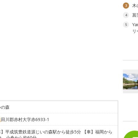
木
3
菖
4
Ya
5
リ
いの森
県
田川郡赤村大字赤6933-1
車】平成筑豊鉄道源じいの森駅から徒歩5分 【車】福岡から
分。小倉から約60分