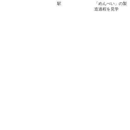
駅
「めんべい」の製
造過程を見学