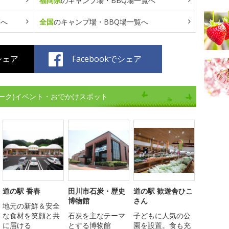
福岡県
のキャンプ場・BBQ場一覧へ
覧へ
全国
のキャンプ場・BBQ場一覧へ
でシェア
Facebookでシェア
ーク)イベント・おでかけスポット
道の駅 香春
田川市石炭・歴史
道の駅 歓遊舎ひこ
博物館
さん
地元の新鮮＆安全
な食材を笑顔と共
石炭を主なテーマ
子どもに人気の公
に届ける
とする博物館
園を設置。食も充