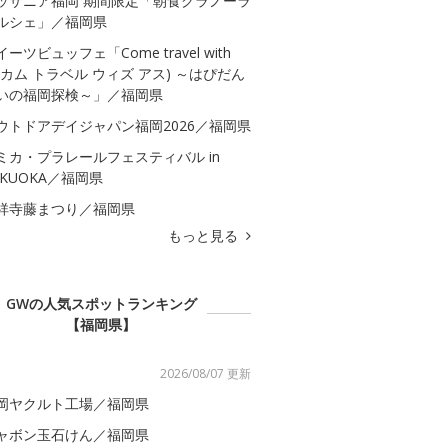
ッザニア福岡 期間限定「朝食グラノーラ
ルシェ」／福岡県
イーツビュッフェ「Come travel with
s(カム トラベル ウィズ アス) ～はぴだん
いの福岡探検～」／福岡県
ウトドアデイジャパン福岡2026／福岡県
ミカ・プラレールフェスティバル in
UKUOKA／福岡県
祥寺藤まつり／福岡県
もっと見る
GWの人気スポットランキング
【福岡県】
2026/08/07 更新
岡ヤクルト工場／福岡県
ャボン玉石けん／福岡県