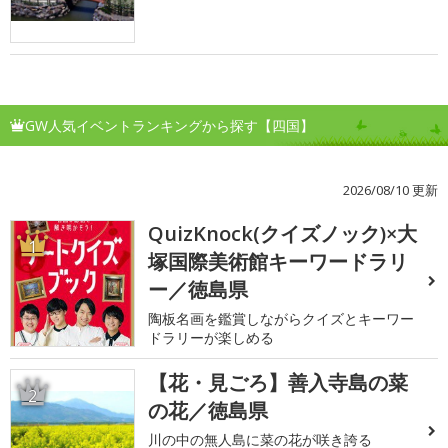
GW人気イベントランキングから探す【四国】
2026/08/10 更新
QuizKnock(クイズノック)×大
1
塚国際美術館キーワードラリ
ー／徳島県
陶板名画を鑑賞しながらクイズとキーワー
ドラリーが楽しめる
【花・見ごろ】善入寺島の菜
2
の花／徳島県
川の中の無人島に菜の花が咲き誇る