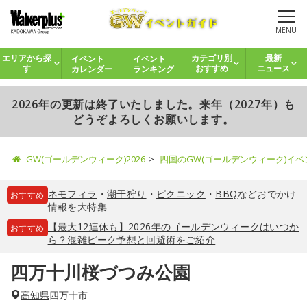
MENU
イベント
イベント
エリアから探
カテゴリ別
最新
カレンダー
ランキング
す
おすすめ
ニュース
2026年の更新は終了いたしました。来年（2027年）も
どうぞよろしくお願いします。
GW(ゴールデンウィーク)2026
四国のGW(ゴールデンウィーク)イ
ネモフィラ
・
潮干狩り
・
ピクニック
・
BBQ
などおでかけ
おすすめ
情報を大特集
【最大12連休も】2026年のゴールデンウィークはいつか
おすすめ
ら？混雑ピーク予想と回避術をご紹介
四万十川桜づつみ公園
高知県
四万十市