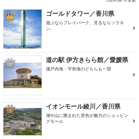
ゴールドタワー／香川県
1
遊ぶならプレイパーク、見るならソラキ
ン。
道の駅 伊方きらら館／愛媛県
2
瀬戸内海・宇和海のどちらも一望
イオンモール綾川／香川県
3
湖や山に囲まれた景色が魅力のショッピン
グモール