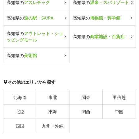
高知県の
アスレチック
高知県の
温泉・スパリゾート
高知県の
道の駅・SA/PA
高知県の
博物館・科学館
高知県の
アウトレット・ショ
高知県の
商業施設・百貨店
ッピングモール
高知県の
美術館
その他のエリアから探す
北海道
東北
関東
甲信越
北陸
東海
関西
中国
四国
九州・沖縄