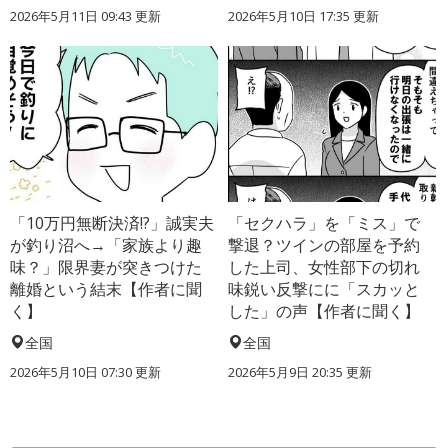
2026年5月11日 09:43 更新
2026年5月10日 17:35 更新
「10万円無断決済!?」誠実夫
「セクハラ」を「ミス」で
が釣り沼へ→「家族より趣
撃退？ツインの部屋を予約
味？」限界妻が突きつけた
した上司、女性部下の切れ
離婚という結末【作者に聞
味鋭い反撃にに「スカッと
く】
した」の声【作者に聞く】
全国
全国
2026年5月10日 07:30 更新
2026年5月9日 20:35 更新