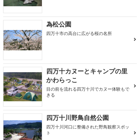
為松公園
四万十市の高台に広がる桜の名所
四万十カヌーとキャンプの里
かわらっこ
目の前を流れる四万十川でカヌー体験もで
きる
四万十川野鳥自然公園
四万十川河口に整備された野鳥観察スポッ
ト