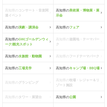
高知県の
コンサート・音楽関
高知県の
美術展・博物展・展
連イベント
示会
高知県の
演劇・講演会
高知県の
フェア
高知県の
GW(ゴールデンウィ
高知県の
遊園地・テーマパー
ーク)観光スポット
ク
高知県の
水族館・動物園
高知県の
フードテーマパーク
高知県の
工場見学
高知県の
キャンプ場・BBQ場
高知県の
牧場・レジャー＆リ
高知県の
グランピング
ゾート施設
高知県の
タワー・展望台
高知県の
公園