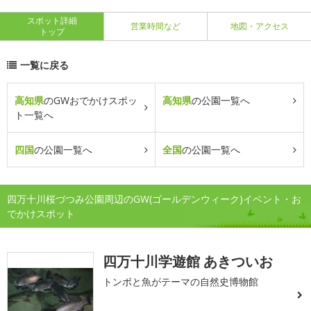
スポット詳細
営業時間など
地図・アクセス
トップ
一覧に戻る
高知県
のGWおでかけスポッ
高知県
の公園一覧へ
ト一覧へ
四国
の公園一覧へ
全国
の公園一覧へ
四万十川桜づつみ公園周辺のGW(ゴールデンウィーク)イベント・お
でかけスポット
四万十川学遊館 あきついお
トンボと魚がテーマの自然史博物館