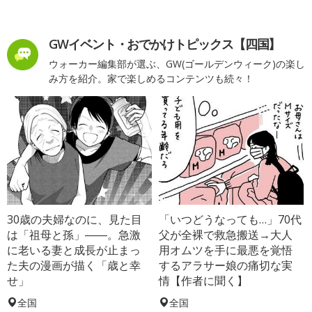
GWイベント・おでかけトピックス【四国】
ウォーカー編集部が選ぶ、GW(ゴールデンウィーク)の楽し
み方を紹介。家で楽しめるコンテンツも続々！
30歳の夫婦なのに、見た目
「いつどうなっても…」70代
は「祖母と孫」――。急激
父が全裸で救急搬送→大人
に老いる妻と成長が止まっ
用オムツを手に最悪を覚悟
た夫の漫画が描く「歳と幸
するアラサー娘の痛切な実
せ」
情【作者に聞く】
全国
全国