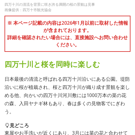
四万十川の清流を背景に咲き誇る満開の桜の景観は見事
画像提供：四万十市観光協会
※ 本ページ記載の内容は2026年1月以前に取材した情報
が含まれております。
詳細を確認されたい場合には、直接施設へお問い合わせ
ください。
四万十川と桜を同時に楽しむ
日本最後の清流と呼ばれる四万十川沿いにある公園。堤防
沿いに桜が植栽され、桜と四万十川が織り成す景観を楽し
める他、向かいの四万十川河川敷には1000万本の菜の花
の森、入田ヤナギ林もあり、春は多くの見物客でにぎわ
う。
見どころ
東屋やお手洗いが近くにあり、3月には菜の花と合わせて