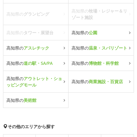
高知県の
牧場・レジャー＆リ
高知県の
グランピング
ゾート施設
高知県の
タワー・展望台
高知県の
公園
高知県の
アスレチック
高知県の
温泉・スパリゾート
高知県の
道の駅・SA/PA
高知県の
博物館・科学館
高知県の
アウトレット・ショ
高知県の
商業施設・百貨店
ッピングモール
高知県の
美術館
その他のエリアから探す