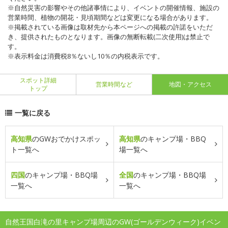
※自然災害の影響やその他諸事情により、イベントの開催情報、施設の
営業時間、植物の開花・見頃期間などは変更になる場合があります。
※掲載されている画像は取材先から本ページへの掲載の許諾をいただ
き、提供されたものとなります。画像の無断転載(二次使用)は禁止で
す。
※表示料金は消費税8％ないし10％の内税表示です。
スポット詳細
営業時間など
地図・アクセス
トップ
一覧に戻る
高知県
のGWおでかけスポッ
高知県
のキャンプ場・BBQ
ト一覧へ
場一覧へ
四国
のキャンプ場・BBQ場
全国
のキャンプ場・BBQ場
一覧へ
一覧へ
自然王国白滝の里キャンプ場周辺のGW(ゴールデンウィーク)イベン