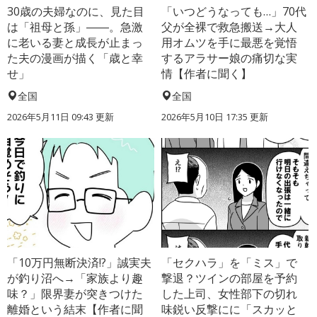
30歳の夫婦なのに、見た目
「いつどうなっても…」70代
は「祖母と孫」――。急激
父が全裸で救急搬送→大人
に老いる妻と成長が止まっ
用オムツを手に最悪を覚悟
た夫の漫画が描く「歳と幸
するアラサー娘の痛切な実
せ」
情【作者に聞く】
全国
全国
2026年5月11日 09:43 更新
2026年5月10日 17:35 更新
「10万円無断決済!?」誠実夫
「セクハラ」を「ミス」で
が釣り沼へ→「家族より趣
撃退？ツインの部屋を予約
味？」限界妻が突きつけた
した上司、女性部下の切れ
離婚という結末【作者に聞
味鋭い反撃にに「スカッと