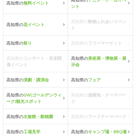
高知県の
無料イベント
ント
高知県の
動物ふれあいイベン
高知県の
花イベント
ト
高知県の
祭り
高知県の
フリーマーケット
高知県の
コンサート・音楽関
高知県の
美術展・博物展・展
連イベント
示会
高知県の
演劇・講演会
高知県の
フェア
高知県の
GW(ゴールデンウィ
高知県の
遊園地・テーマパー
ーク)観光スポット
ク
高知県の
水族館・動物園
高知県の
フードテーマパーク
高知県の
工場見学
高知県の
キャンプ場・BBQ場