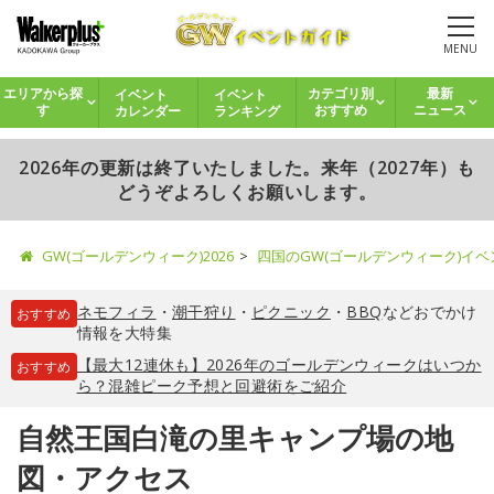
MENU
イベント
イベント
エリアから探
カテゴリ別
最新
カレンダー
ランキング
す
おすすめ
ニュース
2026年の更新は終了いたしました。来年（2027年）も
どうぞよろしくお願いします。
GW(ゴールデンウィーク)2026
四国のGW(ゴールデンウィーク)イ
ネモフィラ
・
潮干狩り
・
ピクニック
・
BBQ
などおでかけ
おすすめ
情報を大特集
【最大12連休も】2026年のゴールデンウィークはいつか
おすすめ
ら？混雑ピーク予想と回避術をご紹介
自然王国白滝の里キャンプ場の地
図・アクセス