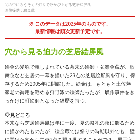
闇の中にろうそくの灯りで浮かび上がる芝居絵屏風
画像提供：絵金蔵
※ このデータは2025年のものです。
最新情報は順次更新予定です。
穴から見る迫力の芝居絵屏風
絵金の愛称で親しまれている幕末の絵師・弘瀬金蔵が、歌
舞伎など芝居の一幕を描いた23点の芝居絵屏風を守り、保
存するため2005年に開館した。絵金は、もともと土佐藩
家老の御用を勤める狩野派の絵師だったが、贋作事件をき
っかけに町絵師となった経歴を持つ。
見どころ
本来なら芝居絵屏風は年に一度、夏の祭礼の夜に飾るため
に描かれたものだが、絵金蔵では祭りの時期以外でも、壁
に開けた穴から常時2点を覗き見することができ、展示室