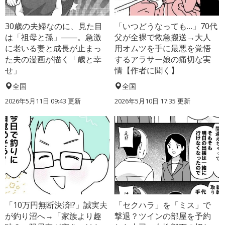
30歳の夫婦なのに、見た目
「いつどうなっても…」70代
は「祖母と孫」――。急激
父が全裸で救急搬送→大人
に老いる妻と成長が止まっ
用オムツを手に最悪を覚悟
た夫の漫画が描く「歳と幸
するアラサー娘の痛切な実
せ」
情【作者に聞く】
全国
全国
2026年5月11日 09:43 更新
2026年5月10日 17:35 更新
「10万円無断決済!?」誠実夫
「セクハラ」を「ミス」で
が釣り沼へ→「家族より趣
撃退？ツインの部屋を予約