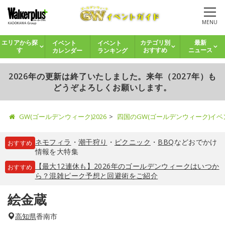
MENU
イベント
イベント
エリアから探
カテゴリ別
最新
カレンダー
ランキング
す
おすすめ
ニュース
2026年の更新は終了いたしました。来年（2027年）も
どうぞよろしくお願いします。
GW(ゴールデンウィーク)2026
四国のGW(ゴールデンウィーク)イ
ネモフィラ
・
潮干狩り
・
ピクニック
・
BBQ
などおでかけ
おすすめ
情報を大特集
【最大12連休も】2026年のゴールデンウィークはいつか
おすすめ
ら？混雑ピーク予想と回避術をご紹介
絵金蔵
高知県
香南市