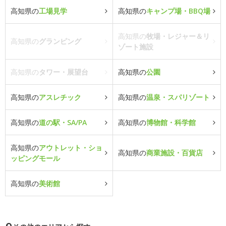
高知県の
工場見学
高知県の
キャンプ場・BBQ場
高知県の
牧場・レジャー＆リ
高知県の
グランピング
ゾート施設
高知県の
タワー・展望台
高知県の
公園
高知県の
アスレチック
高知県の
温泉・スパリゾート
高知県の
道の駅・SA/PA
高知県の
博物館・科学館
高知県の
アウトレット・ショ
高知県の
商業施設・百貨店
ッピングモール
高知県の
美術館