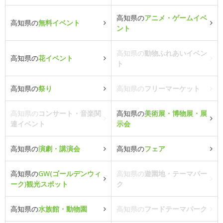
高知県の
アニメ・ゲームイベ
高知県の
無料イベント
ント
高知県の
動物ふれあいイベン
高知県の
花イベント
ト
高知県の
祭り
高知県の
フリーマーケット
高知県の
コンサート・音楽関
高知県の
美術展・博物展・展
連イベント
示会
高知県の
演劇・講演会
高知県の
フェア
高知県の
GW(ゴールデンウィ
高知県の
遊園地・テーマパー
ーク)観光スポット
ク
高知県の
水族館・動物園
高知県の
フードテーマパーク