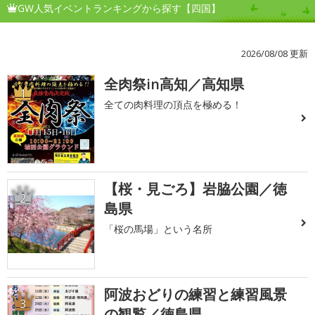
GW人気イベントランキングから探す【四国】
2026/08/08 更新
全肉祭in高知／高知県
1
全ての肉料理の頂点を極める！
【桜・見ごろ】岩脇公園／徳
2
島県
「桜の馬場」という名所
阿波おどりの練習と練習風景
3
の観覧／徳島県