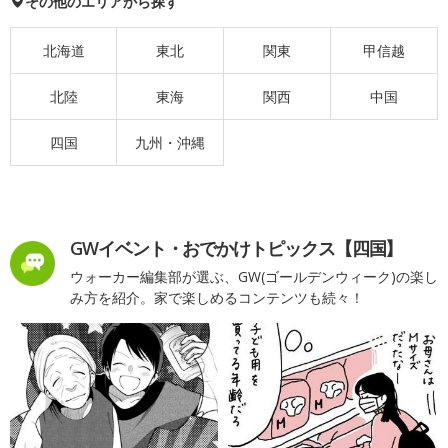
その他のエリアから探す
北海道
東北
関東
甲信越
北陸
東海
関西
中国
四国
九州・沖縄
GWイベント・おでかけトピックス【四国】
ウォーカー編集部が選ぶ、GW(ゴールデンウィーク)の楽し
み方を紹介。家で楽しめるコンテンツも続々！