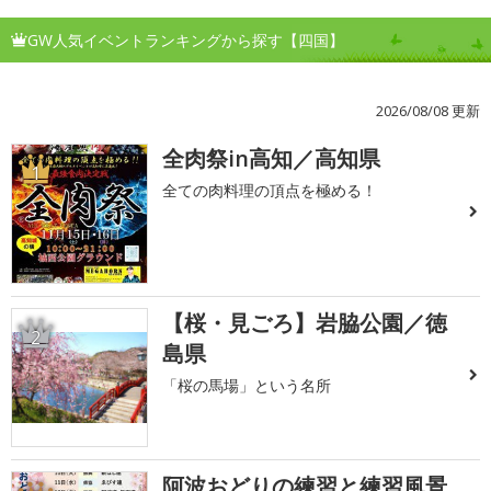
GW人気イベントランキングから探す【四国】
2026/08/08 更新
全肉祭in高知／高知県
1
全ての肉料理の頂点を極める！
【桜・見ごろ】岩脇公園／徳
2
島県
「桜の馬場」という名所
阿波おどりの練習と練習風景