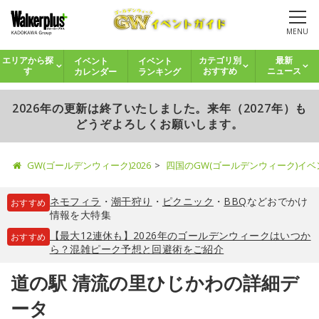
MENU
イベント
イベント
エリアから探
カテゴリ別
最新
カレンダー
ランキング
す
おすすめ
ニュース
2026年の更新は終了いたしました。来年（2027年）も
どうぞよろしくお願いします。
GW(ゴールデンウィーク)2026
四国のGW(ゴールデンウィーク)イ
ネモフィラ
・
潮干狩り
・
ピクニック
・
BBQ
などおでかけ
おすすめ
情報を大特集
【最大12連休も】2026年のゴールデンウィークはいつか
おすすめ
ら？混雑ピーク予想と回避術をご紹介
道の駅 清流の里ひじかわの詳細デ
ータ