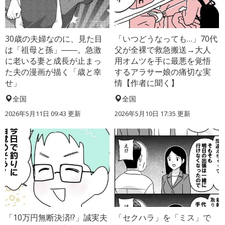
30歳の夫婦なのに、見た目
「いつどうなっても…」70代
は「祖母と孫」――。急激
父が全裸で救急搬送→大人
に老いる妻と成長が止まっ
用オムツを手に最悪を覚悟
た夫の漫画が描く「歳と幸
するアラサー娘の痛切な実
せ」
情【作者に聞く】
全国
全国
2026年5月11日 09:43 更新
2026年5月10日 17:35 更新
「10万円無断決済!?」誠実夫
「セクハラ」を「ミス」で