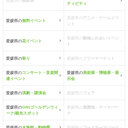
愛媛県の
物産展
ティビティ
愛媛県の
アニメ・ゲームイベ
愛媛県の
無料イベント
ント
愛媛県の
動物ふれあいイベン
愛媛県の
花イベント
ト
愛媛県の
祭り
愛媛県の
フリーマーケット
愛媛県の
コンサート・音楽関
愛媛県の
美術展・博物展・展
連イベント
示会
愛媛県の
演劇・講演会
愛媛県の
フェア
愛媛県の
GW(ゴールデンウィ
愛媛県の
遊園地・テーマパー
ーク)観光スポット
ク
愛媛県の
水族館・動物園
愛媛県の
フードテーマパーク