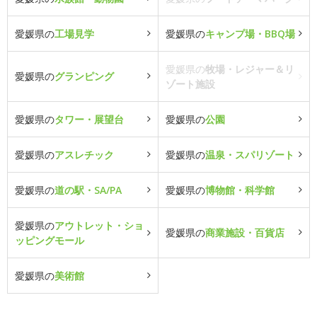
愛媛県の
工場見学
愛媛県の
キャンプ場・BBQ場
愛媛県の
牧場・レジャー＆リ
愛媛県の
グランピング
ゾート施設
愛媛県の
タワー・展望台
愛媛県の
公園
愛媛県の
アスレチック
愛媛県の
温泉・スパリゾート
愛媛県の
道の駅・SA/PA
愛媛県の
博物館・科学館
愛媛県の
アウトレット・ショ
愛媛県の
商業施設・百貨店
ッピングモール
愛媛県の
美術館