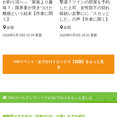
が釣り沼へ→「家族より趣
撃退？ツインの部屋を予約
味？」限界妻が突きつけた
した上司、女性部下の切れ
離婚という結末【作者に聞
味鋭い反撃にに「スカッと
く】
した」の声【作者に聞く】
全国
全国
2026年5月10日 07:30 更新
2026年5月9日 20:35 更新
GWイベント・おでかけトピックス【四国】をもっと見
る
GW(ゴールデンウィーク)のおでかけをもっと楽しむ
編集部おすすめの「今年のGW」の楽しみ方を紹介