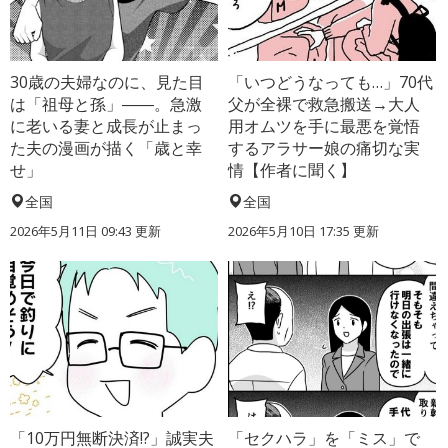
30歳の夫婦なのに、見た目
「いつどうなっても…」70代
は「祖母と孫」――。急激
父が全裸で救急搬送→大人
に老いる妻と成長が止まっ
用オムツを手に最悪を覚悟
た夫の漫画が描く「歳と幸
するアラサー娘の痛切な実
せ」
情【作者に聞く】
全国
全国
2026年5月11日 09:43 更新
2026年5月10日 17:35 更新
「10万円無断決済!?」誠実夫
「セクハラ」を「ミス」で