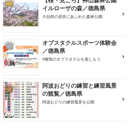
【桜・見ごろ】神山森林公園
1
イルローザの森／徳島県
大自然の息吹にあふれた森林公園
オブスタクルスポーツ体験会
2
／徳島県
9種類のオブスタクルを楽しもう
阿波おどりの練習と練習風景
3
の観覧／徳島県
阿波おどりの練習風景を公開