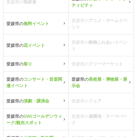
愛媛県の
物産展
ティビティ
愛媛県の
アニメ・ゲームイベ
愛媛県の
無料イベント
ント
愛媛県の
動物ふれあいイベン
愛媛県の
花イベント
ト
愛媛県の
祭り
愛媛県の
フリーマーケット
愛媛県の
コンサート・音楽関
愛媛県の
美術展・博物展・展
連イベント
示会
愛媛県の
演劇・講演会
愛媛県の
フェア
愛媛県の
GW(ゴールデンウィ
愛媛県の
遊園地・テーマパー
ーク)観光スポット
ク