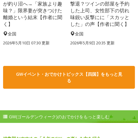
が釣り沼へ→「家族より趣
撃退？ツインの部屋を予約
味？」限界妻が突きつけた
した上司、女性部下の切れ
離婚という結末【作者に聞
味鋭い反撃にに「スカッと
く】
した」の声【作者に聞く】
全国
全国
2026年5月10日 07:30 更新
2026年5月9日 20:35 更新
GWイベント・おでかけトピックス【四国】をもっと見
る
GW(ゴールデンウィーク)のおでかけをもっと楽しむ