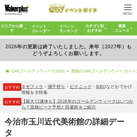
MENU
イベント
イベント
エリアから探
カテゴリ別
最新
カレンダー
ランキング
す
おすすめ
ニュース
2026年の更新は終了いたしました。来年（2027年）も
どうぞよろしくお願いします。
GW(ゴールデンウィーク)2026
四国のGW(ゴールデンウィーク)イ
ネモフィラ
・
潮干狩り
・
ピクニック
・
BBQ
などおでかけ
おすすめ
情報を大特集
【最大12連休も】2026年のゴールデンウィークはいつか
おすすめ
ら？混雑ピーク予想と回避術をご紹介
今治市玉川近代美術館の詳細デー
タ