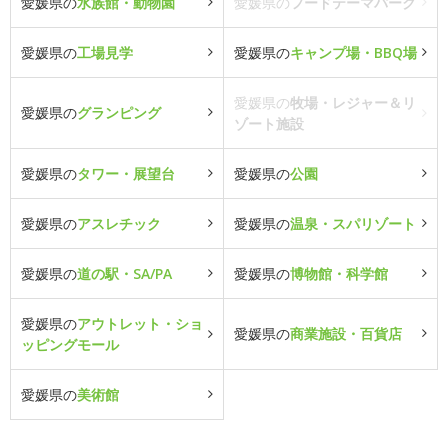
愛媛県の
水族館・動物園
愛媛県の
フードテーマパーク
愛媛県の
工場見学
愛媛県の
キャンプ場・BBQ場
愛媛県の
牧場・レジャー＆リ
愛媛県の
グランピング
ゾート施設
愛媛県の
タワー・展望台
愛媛県の
公園
愛媛県の
アスレチック
愛媛県の
温泉・スパリゾート
愛媛県の
道の駅・SA/PA
愛媛県の
博物館・科学館
愛媛県の
アウトレット・ショ
愛媛県の
商業施設・百貨店
ッピングモール
愛媛県の
美術館