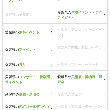
愛媛県の
体験イベント・アク
愛媛県の
物産展
ティビティ
愛媛県の
アニメ・ゲームイベ
愛媛県の
無料イベント
ント
愛媛県の
動物ふれあいイベン
愛媛県の
花イベント
ト
愛媛県の
祭り
愛媛県の
フリーマーケット
愛媛県の
コンサート・音楽関
愛媛県の
美術展・博物展・展
連イベント
示会
愛媛県の
演劇・講演会
愛媛県の
フェア
愛媛県の
GW(ゴールデンウィ
愛媛県の
遊園地・テーマパー