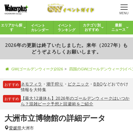
MENU
イベント
イベント
エリアから探
カテゴリ別
最新
カレンダー
ランキング
す
おすすめ
ニュース
2026年の更新は終了いたしました。来年（2027年）も
どうぞよろしくお願いします。
GW(ゴールデンウィーク)2026
四国のGW(ゴールデンウィーク)イ
ネモフィラ
・
潮干狩り
・
ピクニック
・
BBQ
などおでかけ
おすすめ
情報を大特集
【最大12連休も】2026年のゴールデンウィークはいつか
おすすめ
ら？混雑ピーク予想と回避術をご紹介
大洲市立博物館の詳細データ
愛媛県
大洲市