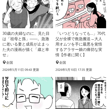
30歳の夫婦なのに、見た目
「いつどうなっても…」70代
は「祖母と孫」――。急激
父が全裸で救急搬送→大人
に老いる妻と成長が止まっ
用オムツを手に最悪を覚悟
た夫の漫画が描く「歳と幸
するアラサー娘の痛切な実
せ」
情【作者に聞く】
全国
全国
2026年5月11日 09:43 更新
2026年5月10日 17:35 更新