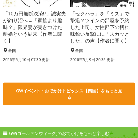
「10万円無断決済!?」誠実夫
「セクハラ」を「ミス」で
が釣り沼へ→「家族より趣
撃退？ツインの部屋を予約
味？」限界妻が突きつけた
した上司、女性部下の切れ
離婚という結末【作者に聞
味鋭い反撃にに「スカッと
く】
した」の声【作者に聞く】
全国
全国
2026年5月10日 07:30 更新
2026年5月9日 20:35 更新
GWイベント・おでかけトピックス【四国】をもっと見
る
GW(ゴールデンウィーク)のおでかけをもっと楽しむ