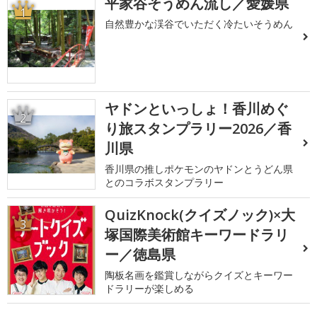
平家谷そうめん流し／愛媛県
1
自然豊かな渓谷でいただく冷たいそうめん
ヤドンといっしょ！香川めぐ
2
り旅スタンプラリー2026／香
川県
香川県の推しポケモンのヤドンとうどん県
とのコラボスタンプラリー
QuizKnock(クイズノック)×大
3
塚国際美術館キーワードラリ
ー／徳島県
陶板名画を鑑賞しながらクイズとキーワー
ドラリーが楽しめる