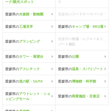
ーク)観光スポット
ク
愛媛県の
水族館・動物園
愛媛県の
フードテーマパーク
愛媛県の
工場見学
愛媛県の
キャンプ場・BBQ場
愛媛県の
牧場・レジャー＆リ
愛媛県の
グランピング
ゾート施設
愛媛県の
タワー・展望台
愛媛県の
公園
愛媛県の
アスレチック
愛媛県の
温泉・スパリゾート
愛媛県の
道の駅・SA/PA
愛媛県の
博物館・科学館
愛媛県の
アウトレット・ショ
愛媛県の
商業施設・百貨店
ッピングモール