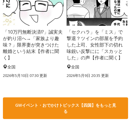
「10万円無断決済!?」誠実夫
「セクハラ」を「ミス」で
が釣り沼へ→「家族より趣
撃退？ツインの部屋を予約
味？」限界妻が突きつけた
した上司、女性部下の切れ
離婚という結末【作者に聞
味鋭い反撃にに「スカッと
く】
した」の声【作者に聞く】
全国
全国
2026年5月10日 07:30 更新
2026年5月9日 20:35 更新
GWイベント・おでかけトピックス【四国】をもっと見
る