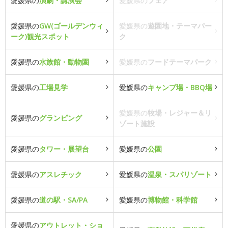
愛媛県の
演劇・講演会
愛媛県の
フェア
愛媛県の
GW(ゴールデンウィ
愛媛県の
遊園地・テーマパー
ーク)観光スポット
ク
愛媛県の
水族館・動物園
愛媛県の
フードテーマパーク
愛媛県の
工場見学
愛媛県の
キャンプ場・BBQ場
愛媛県の
牧場・レジャー＆リ
愛媛県の
グランピング
ゾート施設
愛媛県の
タワー・展望台
愛媛県の
公園
愛媛県の
アスレチック
愛媛県の
温泉・スパリゾート
愛媛県の
道の駅・SA/PA
愛媛県の
博物館・科学館
愛媛県の
アウトレット・ショ