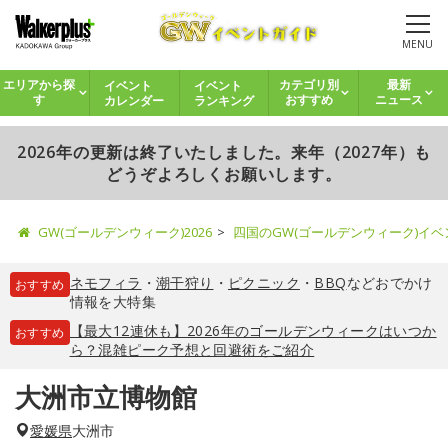
MENU
イベント
イベント
エリアから探
カテゴリ別
最新
カレンダー
ランキング
す
おすすめ
ニュース
2026年の更新は終了いたしました。来年（2027年）も
どうぞよろしくお願いします。
GW(ゴールデンウィーク)2026
四国のGW(ゴールデンウィーク)イ
ネモフィラ
・
潮干狩り
・
ピクニック
・
BBQ
などおでかけ
おすすめ
情報を大特集
【最大12連休も】2026年のゴールデンウィークはいつか
おすすめ
ら？混雑ピーク予想と回避術をご紹介
大洲市立博物館
愛媛県
大洲市