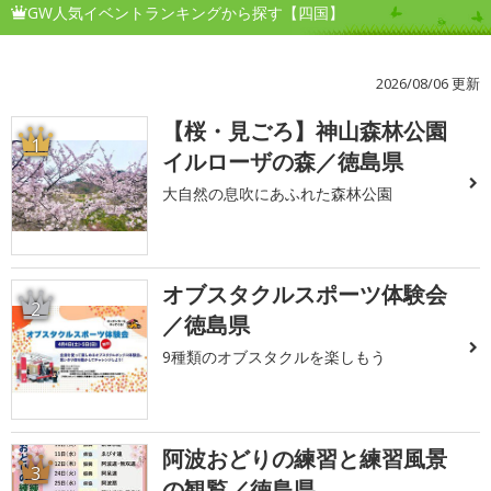
GW人気イベントランキングから探す【四国】
2026/08/06 更新
【桜・見ごろ】神山森林公園
1
イルローザの森／徳島県
大自然の息吹にあふれた森林公園
オブスタクルスポーツ体験会
2
／徳島県
9種類のオブスタクルを楽しもう
阿波おどりの練習と練習風景
3
の観覧／徳島県