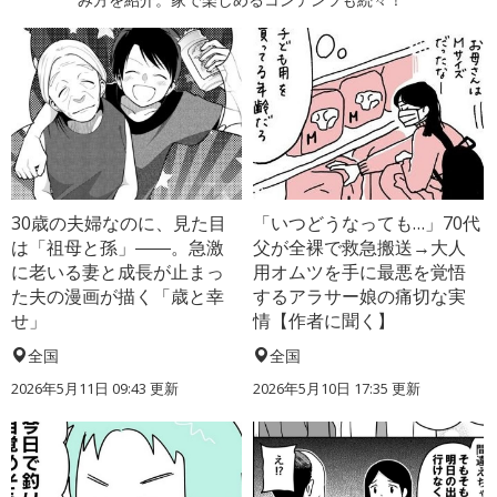
30歳の夫婦なのに、見た目
「いつどうなっても…」70代
は「祖母と孫」――。急激
父が全裸で救急搬送→大人
に老いる妻と成長が止まっ
用オムツを手に最悪を覚悟
た夫の漫画が描く「歳と幸
するアラサー娘の痛切な実
せ」
情【作者に聞く】
全国
全国
2026年5月11日 09:43 更新
2026年5月10日 17:35 更新