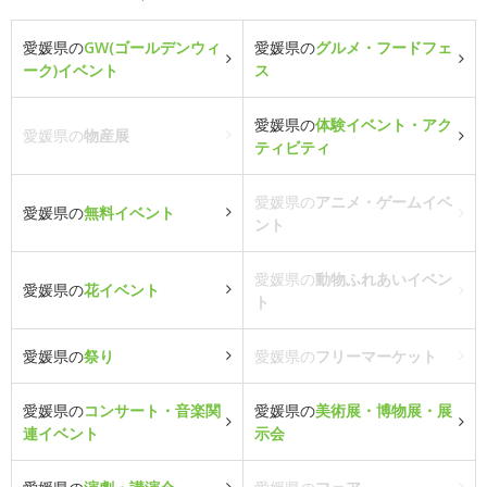
愛媛県の
GW(ゴールデンウィ
愛媛県の
グルメ・フードフェ
ーク)イベント
ス
愛媛県の
体験イベント・アク
愛媛県の
物産展
ティビティ
愛媛県の
アニメ・ゲームイベ
愛媛県の
無料イベント
ント
愛媛県の
動物ふれあいイベン
愛媛県の
花イベント
ト
愛媛県の
祭り
愛媛県の
フリーマーケット
愛媛県の
コンサート・音楽関
愛媛県の
美術展・博物展・展
連イベント
示会