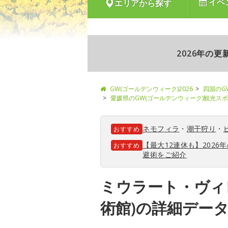
イベ
エリアから探す
2026年の
GW(ゴールデンウィーク)2026
四国のG
愛媛県のGW(ゴールデンウィーク)観光ス
ネモフィラ
・
潮干狩り
・
おすすめ
【最大12連休も】202
おすすめ
避術をご紹介
ミウラート・ヴィ
術館)の詳細デー