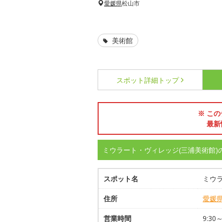
愛媛県
松山市
美術館
スポット詳細
トップ
※ この
最新
ミウラート・ヴィレッジ(三浦美術館)
スポット名
ミウラ
住所
愛媛
営業時間
9:30