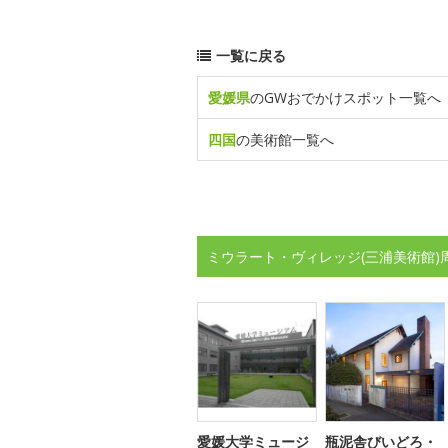
一覧に戻る
愛媛県
のGWおでかけスポット一覧へ
四国
の美術館一覧へ
ミウラート・ヴィレッジ(三浦美術館)
愛媛大学ミュージ
瓶泥舎びいどろ・