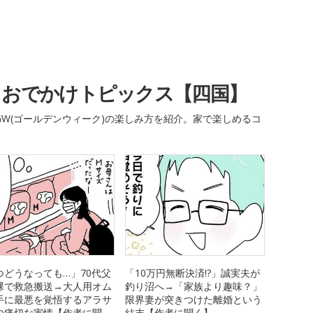
・おでかけトピックス【四国】
W(ゴールデンウィーク)の楽しみ方を紹介。家で楽しめるコ
つどうなっても…」70代父
「10万円無断決済!?」誠実夫が
裸で救急搬送→大人用オム
釣り沼へ→「家族より趣味？」
手に最悪を覚悟するアラサ
限界妻が突きつけた離婚という
の痛切な実情【作者に聞
結末【作者に聞く】