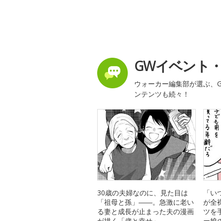
GWイベント
ウォーカー編集部が選ぶ、G
ンテンツも続々！
30歳の夫婦なのに、見た目は
「い
「祖母と孫」――。急激に老い
が全
る妻と成長が止まった夫の漫画
ツを
が描く「歳と幸せ」
ー娘