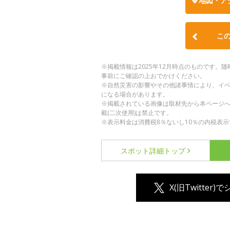
地図・ア
こ
※掲載情報は2025年12月時点のものです
事前にご確認の上おでかけください。
※自然災害の影響やその他諸事情により、イ
になる場合があります。
※掲載されている画像は取材先から本ページ
載(二次使用)は禁止です。
※表示料金は消費税8％ないし10％の内税表示
スポット詳細
トップ
X(旧Twitter)