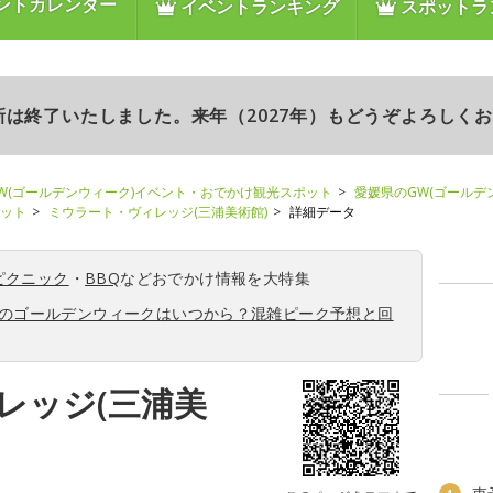
ントカレンダー
イベントランキング
スポットラ
更新は終了いたしました。来年（2027年）もどうぞよろしく
W(ゴールデンウィーク)イベント・おでかけ観光スポット
愛媛県のGW(ゴールデ
ポット
ミウラート・ヴィレッジ(三浦美術館)
詳細データ
ピクニック
・
BBQ
などおでかけ情報を大特集
6年のゴールデンウィークはいつから？混雑ピーク予想と回
レッジ(三浦美
タ