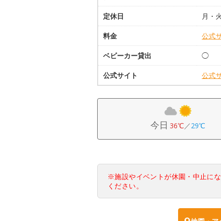
定休日
月・
料金
公式
ベビーカー貸出
◯
公式サイト
公式
今日
36℃
／
29℃
※施設やイベントが休園・中止に
ください。