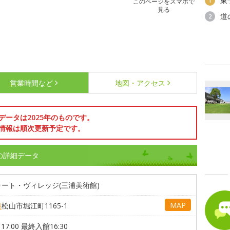
東
1
このページをスマホで
見る
道
2
営業時間など
地図・アクセス
データは2025年のものです。
情報は順次更新予定です。
の詳細データ
ート・ヴィレッジ(三浦美術館)
MAP
県
松山市堀江町1165-1
～17:00 最終入館16:30