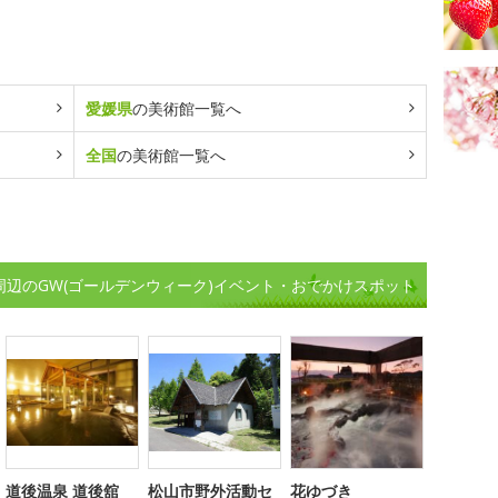
愛媛県
の美術館一覧へ
全国
の美術館一覧へ
周辺のGW(ゴールデンウィーク)イベント・おでかけスポット
道後温泉 道後舘
松山市野外活動セ
花ゆづき