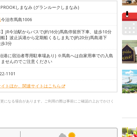
MPROOKしまなみ (グランルークしまなみ)
県
今治市馬島1006
】JR今治駅からバスで(約16分)馬島停留所下車、徒歩10分
船】波止浜港から定期船くるしま丸で(約20分)馬島港下
歩3分
今治港に宿泊者専用駐車場あり) ※馬島へは自家用車での入島
きませんのでご注意ください
22-1101
サイトほか、関連サイトはこちら
変更になる場合があります。ご利用の際は事前にご確認の上おでかけく