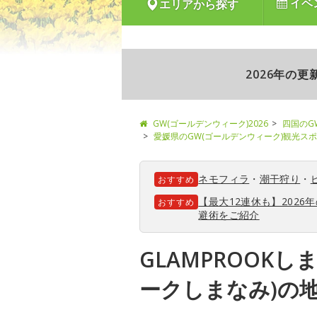
イベ
エリアから探す
2026年の
GW(ゴールデンウィーク)2026
四国のG
愛媛県のGW(ゴールデンウィーク)観光ス
ネモフィラ
・
潮干狩り
・
おすすめ
【最大12連休も】202
おすすめ
避術をご紹介
GLAMPROOKし
ークしまなみ)の