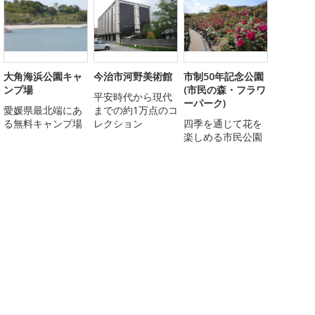
大角海浜公園キャ
今治市河野美術館
市制50年記念公園
ンプ場
(市民の森・フラワ
平安時代から現代
ーパーク)
愛媛県最北端にあ
までの約1万点のコ
る無料キャンプ場
レクション
四季を通じて花を
楽しめる市民公園