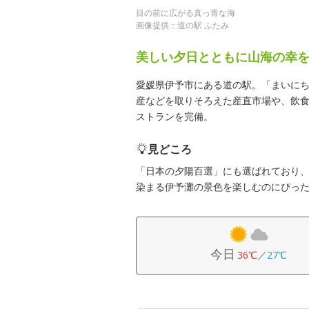
目の前に広がる真っ青な海
画像提供：道の駅 ふたみ
美しい夕日とともに山海の幸
愛媛県伊予市にある道の駅。「まいに
産などを取りそろえた産直市場や、飲
ストランを完備。
見どころ
「日本の夕陽百選」にも選ばれており
染まる伊予灘の景色を楽しむのにぴっ
今日
36℃
／
27℃