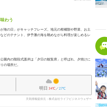
を味わう
ちが海の日」がキャッチフレーズ。地元の柑橘類や野菜、お土
食などのテナント、伊予灘の海を眺めながら料理が楽しめるレ
、公園内の階段式護岸は「夕日の観覧席」と呼ばれ、夕焼けに
たりの場所だ。
明日
34℃
／
27℃
天気情報提供元：株式会社ライフビジネスウェザー