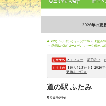
イベ
エリアから探す
2026年の
GW(ゴールデンウィーク)2026
四国のG
愛媛県のGW(ゴールデンウィーク)観光ス
ネモフィラ
・
潮干狩り
・
おすすめ
【最大12連休も】202
おすすめ
避術をご紹介
道の駅 ふたみ
愛媛県
伊予市