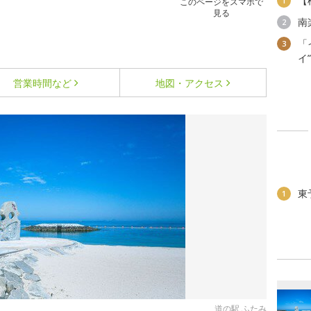
【
1
このページをスマホで
見る
南
2
「
3
イ
営業時間など
地図・アクセス
東
1
道の駅 ふたみ