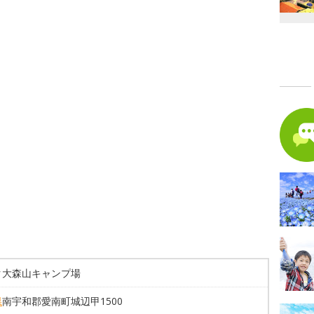
ク大森山キャンプ場
県
南宇和郡愛南町城辺甲1500