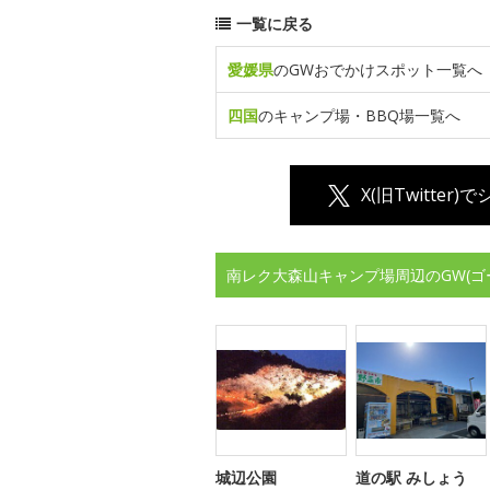
一覧に戻る
愛媛県
のGWおでかけスポット一覧へ
四国
のキャンプ場・BBQ場一覧へ
X(旧Twitter)
南レク大森山キャンプ場周辺のGW(
城辺公園
道の駅 みしょう