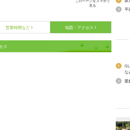
肱
1
このページをスマホで
見る
平
2
営業時間など
地図・アクセス
セス
G
1
な
愛
2