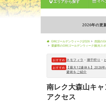
イベ
エリアから探す
2026年の
GW(ゴールデンウィーク)2026
四国のG
愛媛県のGW(ゴールデンウィーク)観光ス
ネモフィラ
・
潮干狩り
・
おすすめ
【最大12連休も】202
おすすめ
避術をご紹介
南レク大森山キャ
アクセス