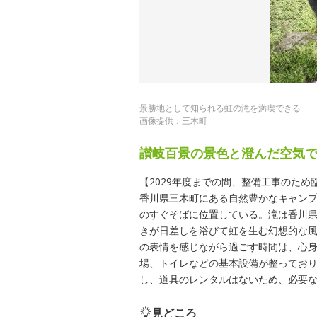
景勝地として知られる虹の滝を満喫できる
画像提供：三木町
讃岐百景の景色と澄んだ空気
【2029年度までの間、整備工事のた
香川県三木町にある自然豊かなキャンプ
のすぐそばに位置している。滝は香川
きが日差しを浴びて虹を生む幻想的な
の表情を感じながら過ごす時間は、心
場、トイレなどの基本設備が整ってお
し、道具のレンタルはないため、必要
見どころ