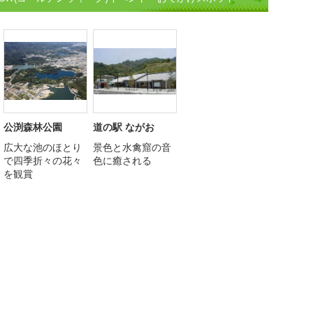
公渕森林公園
道の駅 ながお
広大な池のほとり
景色と水禽窟の音
で四季折々の花々
色に癒される
を観賞