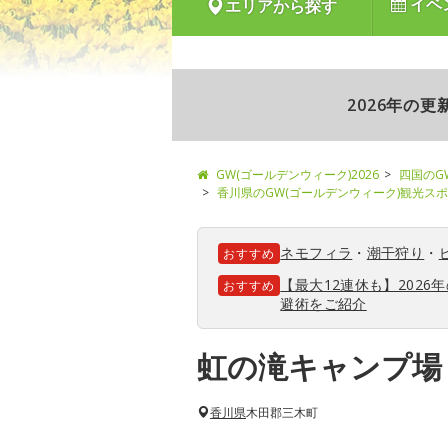
イベ
エリアから探す
2026年の
GW(ゴールデンウィーク)2026
四国のG
香川県のGW(ゴールデンウィーク)観光ス
ネモフィラ
・
潮干狩り
・
おすすめ
【最大12連休も】202
おすすめ
避術をご紹介
虹の滝キャンプ場
香川県
木田郡三木町