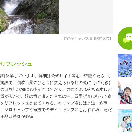
虹の滝キャンプ場【臨時休業】
でリフレッシュ
め臨時休業しています。詳細は公式サイト等をご確認ください】
施設で、讃岐百景のひとつに数えられる虹の滝(こうのたき)
県の自然記念物にも指定されており、力強く流れ落ちる水しぶ
風景が広がる。滝の音と澄んだ空気の中、四季折々に移ろう森
身をリフレッシュさせてくれる。キャンプ場には水道、炊事
り、ソロキャンプや家族でのデイキャンプにもおすすめ。ただ
な用品は持参が必須。