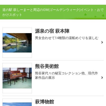
道の駅 萩しーまーと周辺のGW(ゴールデンウィーク)イベント・おで
かけスポット
源泉の宿 萩本陣
男女合わせて14種類の湯船めぐりを楽しむ
熊谷美術館
熊谷家代々の秘宝コレクション他、現代作
家作品の展示
萩博物館