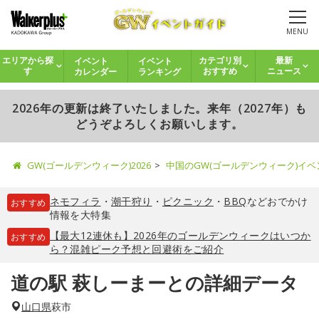
MENU
イベント
イベント
エリアから探
カテゴリ別
最新
カレンダー
ランキング
す
おすすめ
ニュース
2026年の更新は終了いたしました。来年（2027年）も
どうぞよろしくお願いします。
GW(ゴールデンウィーク)2026
中国のGW(ゴールデンウィーク)イ
ネモフィラ
・
潮干狩り
・
ピクニック
・
BBQ
などおでかけ
おすすめ
情報を大特集
【最大12連休も】2026年のゴールデンウィークはいつか
おすすめ
ら？混雑ピーク予想と回避術をご紹介
道の駅 萩しーまーとの詳細データ
山口県
萩市