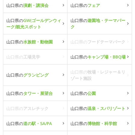
山口県の
演劇・講演会
山口県の
フェア
山口県の
GW(ゴールデンウィ
山口県の
遊園地・テーマパー
ーク)観光スポット
ク
山口県の
水族館・動物園
山口県の
フードテーマパーク
山口県の
工場見学
山口県の
キャンプ場・BBQ場
山口県の
牧場・レジャー＆リ
山口県の
グランピング
ゾート施設
山口県の
タワー・展望台
山口県の
公園
山口県の
アスレチック
山口県の
温泉・スパリゾート
山口県の
道の駅・SA/PA
山口県の
博物館・科学館