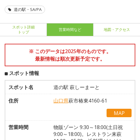
道の駅・SA/PA
スポット詳細
営業時間など
地図・アクセス
トップ
※ このデータは2025年のものです。
最新情報は順次更新予定です。
スポット情報
スポット名
道の駅 萩しーまーと
住所
山口県
萩市椿東4160-61
MAP
営業時間
物販ゾーン 9:30～18:00(土日祝
9:00～18:00)。レストラン来萩