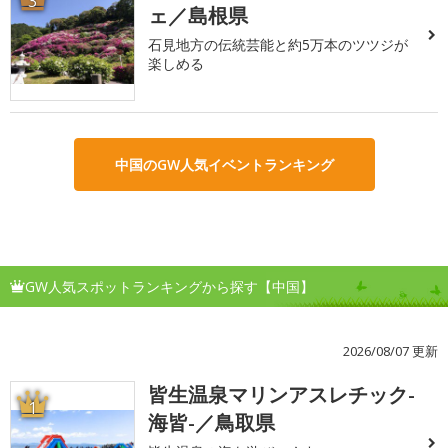
3
ェ／島根県
石見地方の伝統芸能と約5万本のツツジが
楽しめる
中国のGW人気イベントランキング
GW人気スポットランキングから探す【中国】
2026/08/07 更新
皆生温泉マリンアスレチック-
1
海皆-／鳥取県