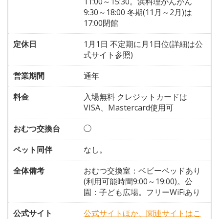
11:00～15:30。浜料理がんがん
9:30～18:00 冬期(11月～2月)は
17:00閉館
定休日
1月1日 不定期に月1日位(詳細は公
式サイト参照)
営業期間
通年
料金
入場無料 クレジットカードは
VISA、Mastercard使用可
おむつ交換台
◯
ペット同伴
なし。
全体備考
おむつ交換室：ベビーベッドあり
(利用可能時間9:00～19:00)。公
園：子ども広場。フリーWiFiあり
公式サイト
公式サイトほか、関連サイトはこ