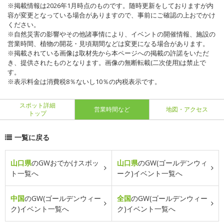
※掲載情報は2026年1月時点のものです。随時更新をしておりますが内
容が変更となっている場合がありますので、事前にご確認の上おでかけ
ください。
※自然災害の影響やその他諸事情により、イベントの開催情報、施設の
営業時間、植物の開花・見頃期間などは変更になる場合があります。
※掲載されている画像は取材先から本ページへの掲載の許諾をいただ
き、提供されたものとなります。画像の無断転載(二次使用)は禁止で
す。
※表示料金は消費税8％ないし10％の内税表示です。
スポット詳細
営業時間など
地図・アクセス
トップ
一覧に戻る
山口県
のGWおでかけスポッ
山口県
のGW(ゴールデンウィ
ト一覧へ
ーク)イベント一覧へ
中国
のGW(ゴールデンウィー
全国
のGW(ゴールデンウィー
ク)イベント一覧へ
ク)イベント一覧へ