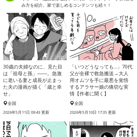
み方を紹介。家で楽しめるコンテンツも続々！
30歳の夫婦なのに、見た目
「いつどうなっても…」70代
は「祖母と孫」――。急激
父が全裸で救急搬送→大人
に老いる妻と成長が止まっ
用オムツを手に最悪を覚悟
た夫の漫画が描く「歳と幸
するアラサー娘の痛切な実
せ」
情【作者に聞く】
全国
全国
2026年5月11日 09:43 更新
2026年5月10日 17:35 更新