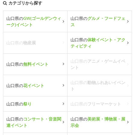
カテゴリから探す
山口県の
GW(ゴールデンウィ
山口県の
グルメ・フードフェ
ーク)イベント
ス
山口県の
体験イベント・アク
山口県の
物産展
ティビティ
山口県の
アニメ・ゲームイベ
山口県の
無料イベント
ント
山口県の
動物ふれあいイベン
山口県の
花イベント
ト
山口県の
祭り
山口県の
フリーマーケット
山口県の
コンサート・音楽関
山口県の
美術展・博物展・展
連イベント
示会