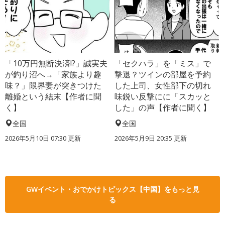
「10万円無断決済!?」誠実夫
「セクハラ」を「ミス」で
が釣り沼へ→「家族より趣
撃退？ツインの部屋を予約
味？」限界妻が突きつけた
した上司、女性部下の切れ
離婚という結末【作者に聞
味鋭い反撃にに「スカッと
く】
した」の声【作者に聞く】
全国
全国
2026年5月10日 07:30 更新
2026年5月9日 20:35 更新
GWイベント・おでかけトピックス【中国】をもっと見
る