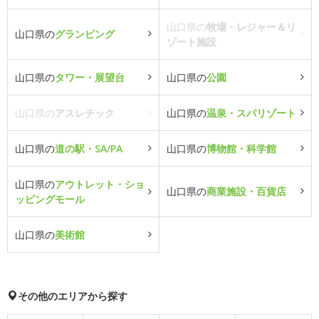
山口県の
牧場・レジャー＆リ
山口県の
グランピング
ゾート施設
山口県の
タワー・展望台
山口県の
公園
山口県の
アスレチック
山口県の
温泉・スパリゾート
山口県の
道の駅・SA/PA
山口県の
博物館・科学館
山口県の
アウトレット・ショ
山口県の
商業施設・百貨店
ッピングモール
山口県の
美術館
その他のエリアから探す