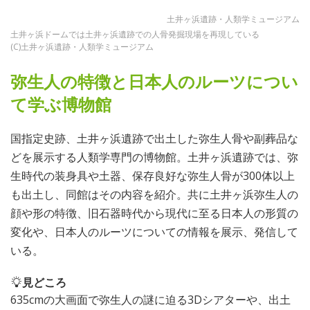
土井ヶ浜遺跡・人類学ミュージアム
土井ヶ浜ドームでは土井ヶ浜遺跡での人骨発掘現場を再現している
(C)土井ヶ浜遺跡・人類学ミュージアム
弥生人の特徴と日本人のルーツについ
て学ぶ博物館
国指定史跡、土井ヶ浜遺跡で出土した弥生人骨や副葬品な
どを展示する人類学専門の博物館。土井ヶ浜遺跡では、弥
生時代の装身具や土器、保存良好な弥生人骨が300体以上
も出土し、同館はその内容を紹介。共に土井ヶ浜弥生人の
顔や形の特徴、旧石器時代から現代に至る日本人の形質の
変化や、日本人のルーツについての情報を展示、発信して
いる。
見どころ
635cmの大画面で弥生人の謎に迫る3Dシアターや、出土