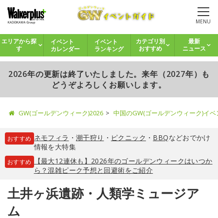
MENU
イベント
イベント
エリアから探
カテゴリ別
最新
カレンダー
ランキング
す
おすすめ
ニュース
2026年の更新は終了いたしました。来年（2027年）も
どうぞよろしくお願いします。
GW(ゴールデンウィーク)2026
中国のGW(ゴールデンウィーク)イ
ネモフィラ
・
潮干狩り
・
ピクニック
・
BBQ
などおでかけ
おすすめ
情報を大特集
【最大12連休も】2026年のゴールデンウィークはいつか
おすすめ
ら？混雑ピーク予想と回避術をご紹介
土井ヶ浜遺跡・人類学ミュージア
ム