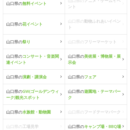
山口県の
アニメ・ゲームイベ
山口県の
無料イベント
ント
山口県の
動物ふれあいイベン
山口県の
花イベント
ト
山口県の
祭り
山口県の
フリーマーケット
山口県の
コンサート・音楽関
山口県の
美術展・博物展・展
連イベント
示会
山口県の
演劇・講演会
山口県の
フェア
山口県の
GW(ゴールデンウィ
山口県の
遊園地・テーマパー
ーク)観光スポット
ク
山口県の
水族館・動物園
山口県の
フードテーマパーク
山口県の
工場見学
山口県の
キャンプ場・BBQ場