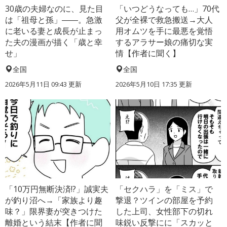
30歳の夫婦なのに、見た目
「いつどうなっても…」70代
は「祖母と孫」――。急激
父が全裸で救急搬送→大人
に老いる妻と成長が止まっ
用オムツを手に最悪を覚悟
た夫の漫画が描く「歳と幸
するアラサー娘の痛切な実
せ」
情【作者に聞く】
全国
全国
2026年5月11日 09:43 更新
2026年5月10日 17:35 更新
「10万円無断決済!?」誠実夫
「セクハラ」を「ミス」で
が釣り沼へ→「家族より趣
撃退？ツインの部屋を予約
味？」限界妻が突きつけた
した上司、女性部下の切れ
離婚という結末【作者に聞
味鋭い反撃にに「スカッと