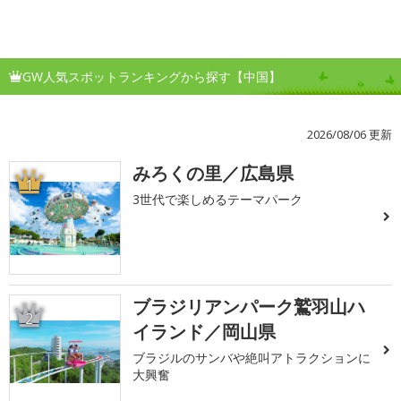
GW人気スポットランキングから探す【中国】
2026/08/06 更新
みろくの里／広島県
1
3世代で楽しめるテーマパーク
ブラジリアンパーク鷲羽山ハ
2
イランド／岡山県
ブラジルのサンバや絶叫アトラクションに
大興奮