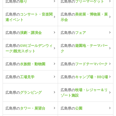
広島県の
祭り
広島県の
フリーマーケット
広島県の
コンサート・音楽関
広島県の
美術展・博物展・展
連イベント
示会
広島県の
演劇・講演会
広島県の
フェア
広島県の
GW(ゴールデンウィ
広島県の
遊園地・テーマパー
ーク)観光スポット
ク
広島県の
水族館・動物園
広島県の
フードテーマパーク
広島県の
工場見学
広島県の
キャンプ場・BBQ場
広島県の
牧場・レジャー＆リ
広島県の
グランピング
ゾート施設
広島県の
タワー・展望台
広島県の
公園