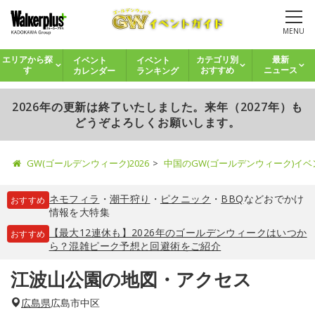
MENU
イベント
イベント
エリアから探
カテゴリ別
最新
カレンダー
ランキング
す
おすすめ
ニュース
2026年の更新は終了いたしました。来年（2027年）も
どうぞよろしくお願いします。
GW(ゴールデンウィーク)2026
中国のGW(ゴールデンウィーク)イ
ネモフィラ
・
潮干狩り
・
ピクニック
・
BBQ
などおでかけ
おすすめ
情報を大特集
【最大12連休も】2026年のゴールデンウィークはいつか
おすすめ
ら？混雑ピーク予想と回避術をご紹介
江波山公園の地図・アクセス
広島県
広島市中区