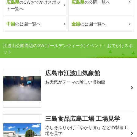
広島県
のGWおでかけスポッ
広島県
の公園一覧へ
ト一覧へ
中国
の公園一覧へ
全国
の公園一覧へ
江波山公園周辺のGW(ゴールデンウィーク)イベント・おでかけスポ
ット
広島市江波山気象館
お天気がテーマの珍しい博物館
三島食品広島工場 工場見学
赤しそふりかけ「ゆかり(R)」などの製造工
場を見学