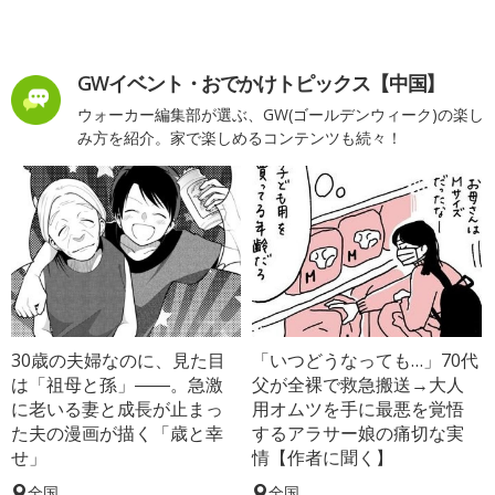
GWイベント・おでかけトピックス【中国】
ウォーカー編集部が選ぶ、GW(ゴールデンウィーク)の楽し
み方を紹介。家で楽しめるコンテンツも続々！
30歳の夫婦なのに、見た目
「いつどうなっても…」70代
は「祖母と孫」――。急激
父が全裸で救急搬送→大人
に老いる妻と成長が止まっ
用オムツを手に最悪を覚悟
た夫の漫画が描く「歳と幸
するアラサー娘の痛切な実
せ」
情【作者に聞く】
全国
全国