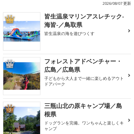
2026/08/07 更新
皆生温泉マリンアスレチック-
1
海皆-／鳥取県
皆生温泉の海を遊びつくす
フォレストアドベンチャー・
2
広島／広島県
子どもから大人まで一緒に楽しめるアウト
ドアパーク
三瓶山北の原キャンプ場／島
3
根県
ドッグランを完備。ワンちゃんと楽しくキ
ャンプ