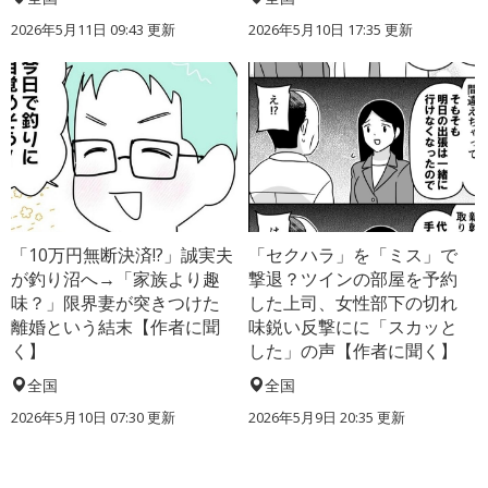
2026年5月11日 09:43 更新
2026年5月10日 17:35 更新
「10万円無断決済!?」誠実夫
「セクハラ」を「ミス」で
が釣り沼へ→「家族より趣
撃退？ツインの部屋を予約
味？」限界妻が突きつけた
した上司、女性部下の切れ
離婚という結末【作者に聞
味鋭い反撃にに「スカッと
く】
した」の声【作者に聞く】
全国
全国
2026年5月10日 07:30 更新
2026年5月9日 20:35 更新