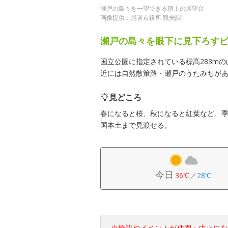
瀬戸の島々を一望できる頂上の展望台
画像提供：尾道市役所 観光課
瀬戸の島々を眼下に見下ろす
国立公園に指定されている標高283m
近には自然散策路・瀬戸のうたみちがあ
見どころ
春になると桜、秋になると紅葉など、
国本土まで見渡せる。
今日
36℃
／
28℃
※施設やイベントが休園・中止に