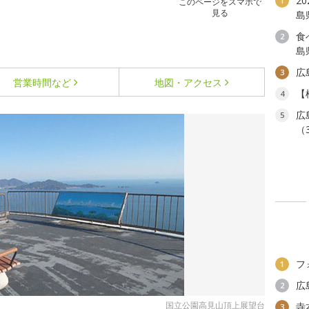
2
1
このページをスマホで
見る
島
食
2
島
広
3
営業時間など
地図・アクセス
【
4
広
5
（
フ
1
広
2
国立公園高見山頂上展望台
寺
3