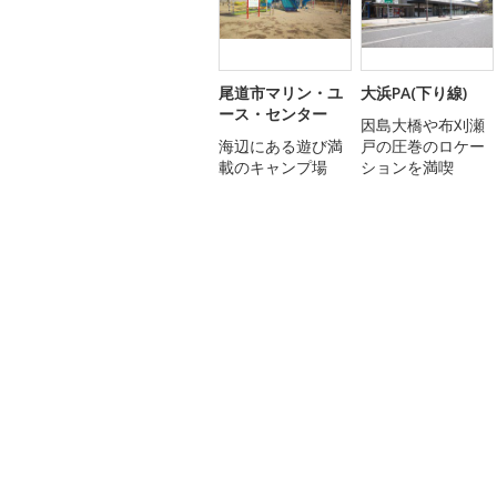
尾道市マリン・ユ
大浜PA(下り線)
ース・センター
因島大橋や布刈瀬
海辺にある遊び満
戸の圧巻のロケー
載のキャンプ場
ションを満喫