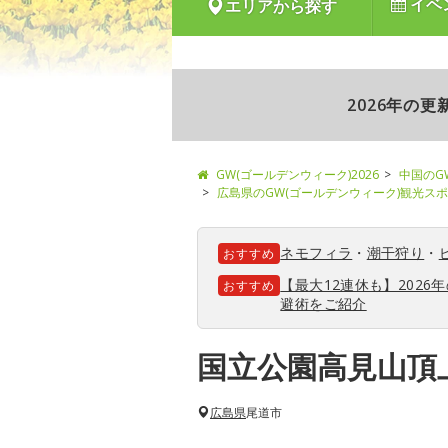
イベ
エリアから探す
2026年の
GW(ゴールデンウィーク)2026
中国のG
広島県のGW(ゴールデンウィーク)観光ス
ネモフィラ
・
潮干狩り
・
おすすめ
【最大12連休も】202
おすすめ
避術をご紹介
国立公園高見山頂
広島県
尾道市