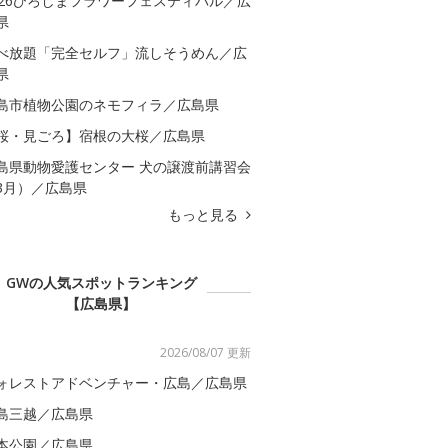
026ひろしまフラワーフェスティバル／広
県
べ放題「完全セルフ」流しそうめん／広
県
島市植物公園のネモフィラ／広島県
桜・見ごろ】宿根の大桜／広島県
島県動物愛護センター 犬の譲渡前講習会
3月）／広島県
もっと見る
GWの人気スポットランキング
【広島県】
2026/08/07 更新
ォレストアドベンチャー・広島／広島県
島三越／広島県
本公園／広島県