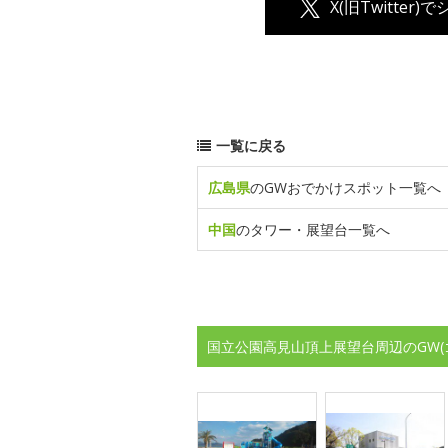
X(旧Twitter)
一覧に戻る
広島県
のGWおでかけスポット一覧へ
中国
のタワー・展望台一覧へ
国立公園高見山頂上展望台周辺のGW