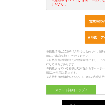
ください。
営業時間
地図・ア
※掲載情報は2026年4月時点のものです。
前にご確認の上おでかけください。
※自然災害の影響やその他諸事情により、イ
になる場合があります。
※掲載されている画像は取材先から本ページ
載(二次使用)は禁止です。
※表示料金は消費税8％ないし10％の内税表示
スポット詳細
トップ