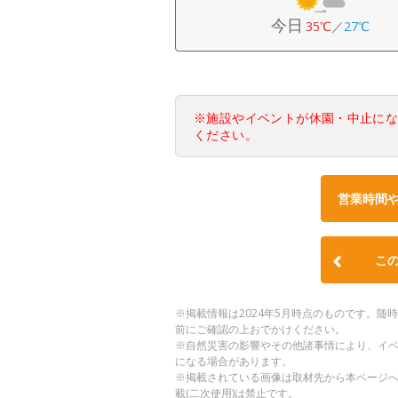
今日
35℃
／
27℃
※施設やイベントが休園・中止に
ください。
営業時間
こ
※掲載情報は2024年5月時点のものです。
前にご確認の上おでかけください。
※自然災害の影響やその他諸事情により、イ
になる場合があります。
※掲載されている画像は取材先から本ページ
載(二次使用)は禁止です。