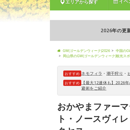
イベ
エリアから探す
2026年の
GW(ゴールデンウィーク)2026
中国のG
岡山県のGW(ゴールデンウィーク)観光ス
ネモフィラ
・
潮干狩り
・
おすすめ
【最大12連休も】202
おすすめ
避術をご紹介
おかやまファーマ
ト・ノースヴィレ