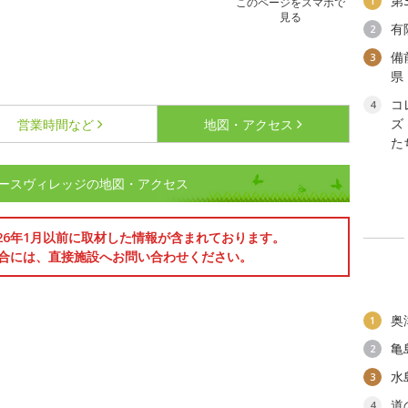
第
1
このページをスマホで
見る
有
2
備
3
県
コ
4
ズ
営業時間など
地図・アクセス
た
ースヴィレッジの地図・アクセス
026年1月以前に取材した情報が含まれております。
合には、直接施設へお問い合わせください。
奥
1
亀
2
水
3
道
4