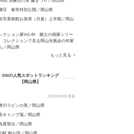
36回 清麻呂の里 藤まつり／岡山県
隣荘 春宵特別公開／岡山県
前市美術館お茶席（月釜）上半期／岡山
レクション展Vol.49 郷土の画家シリー
 コレクションで見る岡山光風会の作家
ち／岡山県
もっと見る
GWの人気スポットランキング
【岡山県】
2026/08/08 更新
津川ラビンの里／岡山県
島キャンプ場／岡山県
島展望台／岡山県
の駅 鯉が窪／岡山県