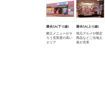
勝央SA(下り線)
勝央SA(上り線)
郷土メニューがそ
地元グルメや限定
ろう充実度の高い
商品などご当地土
エリア
産が充実