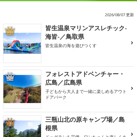
2026/08/07 更新
皆生温泉マリンアスレチック-
1
海皆-／鳥取県
皆生温泉の海を遊びつくす
フォレストアドベンチャー・
2
広島／広島県
子どもから大人まで一緒に楽しめるアウト
ドアパーク
三瓶山北の原キャンプ場／島
3
根県
ドッグランを完備。ワンちゃんと楽しくキ