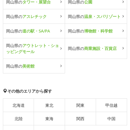
岡山県の
タワー・展望台
岡山県の
公園
岡山県の
アスレチック
岡山県の
温泉・スパリゾート
岡山県の
道の駅・SA/PA
岡山県の
博物館・科学館
岡山県の
アウトレット・ショ
岡山県の
商業施設・百貨店
ッピングモール
岡山県の
美術館
その他のエリアから探す
北海道
東北
関東
甲信越
北陸
東海
関西
中国