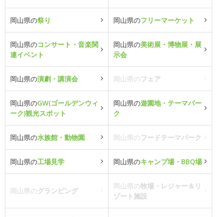
岡山県の
祭り
岡山県の
フリーマーケット
岡山県の
コンサート・音楽関
岡山県の
美術展・博物展・展
連イベント
示会
岡山県の
演劇・講演会
岡山県の
フェア
岡山県の
GW(ゴールデンウィ
岡山県の
遊園地・テーマパー
ーク)観光スポット
ク
岡山県の
水族館・動物園
岡山県の
フードテーマパーク
岡山県の
工場見学
岡山県の
キャンプ場・BBQ場
岡山県の
牧場・レジャー＆リ
岡山県の
グランピング
ゾート施設