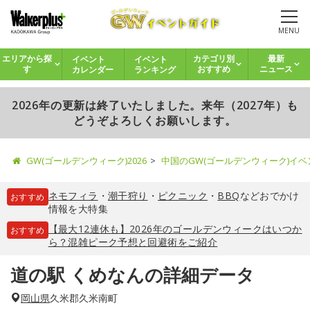
MENU
イベント
イベント
エリアから探
カテゴリ別
最新
カレンダー
ランキング
す
おすすめ
ニュース
2026年の更新は終了いたしました。来年（2027年）も
どうぞよろしくお願いします。
GW(ゴールデンウィーク)2026
中国のGW(ゴールデンウィーク)イ
ネモフィラ
・
潮干狩り
・
ピクニック
・
BBQ
などおでかけ
おすすめ
情報を大特集
【最大12連休も】2026年のゴールデンウィークはいつか
おすすめ
ら？混雑ピーク予想と回避術をご紹介
道の駅 くめなんの詳細データ
岡山県
久米郡久米南町