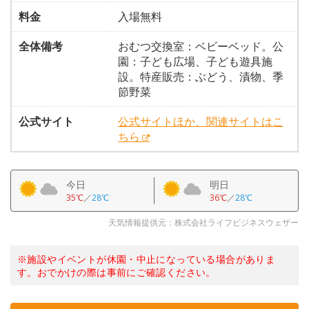
料金
入場無料
全体備考
おむつ交換室：ベビーベッド。公
園：子ども広場、子ども遊具施
設。特産販売：ぶどう、漬物、季
節野菜
公式サイト
公式サイトほか、関連サイトはこ
ちら
今日
明日
35℃
／
28℃
36℃
／
28℃
天気情報提供元：株式会社ライフビジネスウェザー
※施設やイベントが休園・中止になっている場合がありま
す。おでかけの際は事前にご確認ください。