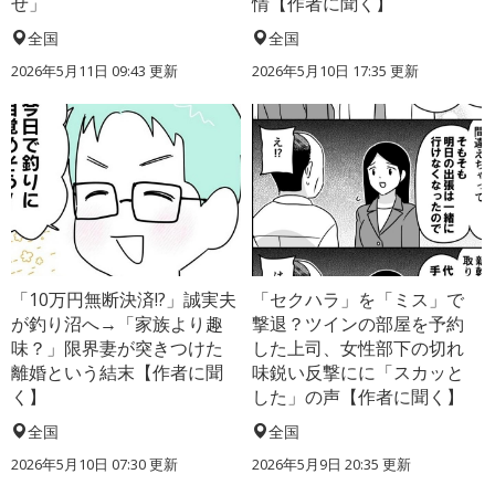
せ」
情【作者に聞く】
全国
全国
2026年5月11日 09:43 更新
2026年5月10日 17:35 更新
「10万円無断決済!?」誠実夫
「セクハラ」を「ミス」で
が釣り沼へ→「家族より趣
撃退？ツインの部屋を予約
味？」限界妻が突きつけた
した上司、女性部下の切れ
離婚という結末【作者に聞
味鋭い反撃にに「スカッと
く】
した」の声【作者に聞く】
全国
全国
2026年5月10日 07:30 更新
2026年5月9日 20:35 更新