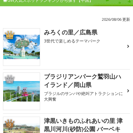
GW人気スポットランキングから探す【中国】
2026/08/06 更新
みろくの里／広島県
1
3世代で楽しめるテーマパーク
ブラジリアンパーク鷲羽山ハ
2
イランド／岡山県
ブラジルのサンバや絶叫アトラクションに
大興奮
津黒いきものふれあいの里 津
3
黒川河川(砂防)公園 バーベキ