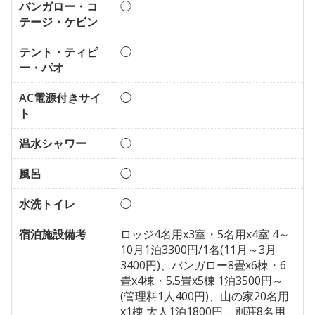
バンガロー・コ
◯
テージ・ケビン
テント・ティピ
◯
ー・パオ
AC電源付きサイ
◯
ト
温水シャワー
◯
風呂
◯
水洗トイレ
◯
宿泊施設備考
ロッジ4名用x3室・5名用x4室 4～
10月1泊3300円/1名(11月～3月
3400円)、バンガロー8畳x6棟・6
畳x4棟・5.5畳x5棟 1泊3500円～
(管理料1人400円)、山の家20名用
x1棟 大人1泊1800円、別荘8名用