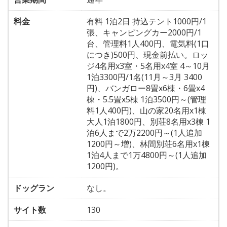
料金
有料 1泊2日 持込テント1000円/1
張、キャンピングカー2000円/1
台、管理料1人400円、電気料(1口
につき)500円、現金前払い。ロッ
ジ4名用x3室・5名用x4室 4～10月
1泊3300円/1名(11月～3月 3400
円)、バンガロー8畳x6棟・6畳x4
棟・5.5畳x5棟 1泊3500円～(管理
料1人400円)、山の家20名用x1棟
大人1泊1800円、別荘8名用x3棟 1
泊6人まで2万2200円～(1人追加
1200円～増)、林間別荘6名用x1棟
1泊4人まで1万4800円～(1人追加
1200円)。
ドッグラン
なし。
サイト数
130