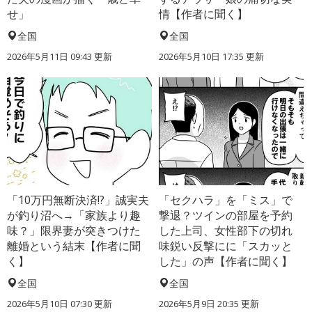
せ」
情【作者に聞く】
全国
全国
2026年5月11日 09:43 更新
2026年5月10日 17:35 更新
「10万円無断決済!?」誠実夫
「セクハラ」を「ミス」で
が釣り沼へ→「家族より趣
撃退？ツインの部屋を予約
味？」限界妻が突きつけた
した上司、女性部下の切れ
離婚という結末【作者に聞
味鋭い反撃にに「スカッと
く】
した」の声【作者に聞く】
全国
全国
2026年5月10日 07:30 更新
2026年5月9日 20:35 更新