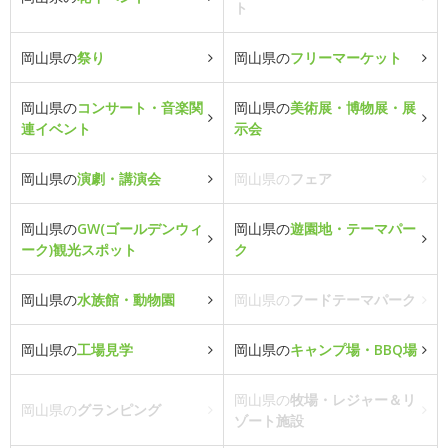
ト
岡山県の
祭り
岡山県の
フリーマーケット
岡山県の
コンサート・音楽関
岡山県の
美術展・博物展・展
連イベント
示会
岡山県の
演劇・講演会
岡山県の
フェア
岡山県の
GW(ゴールデンウィ
岡山県の
遊園地・テーマパー
ーク)観光スポット
ク
岡山県の
水族館・動物園
岡山県の
フードテーマパーク
岡山県の
工場見学
岡山県の
キャンプ場・BBQ場
岡山県の
牧場・レジャー＆リ
岡山県の
グランピング
ゾート施設