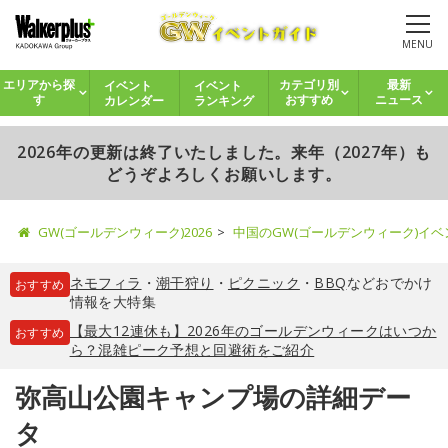
MENU
イベント
イベント
エリアから探
カテゴリ別
最新
カレンダー
ランキング
す
おすすめ
ニュース
2026年の更新は終了いたしました。来年（2027年）も
どうぞよろしくお願いします。
GW(ゴールデンウィーク)2026
中国のGW(ゴールデンウィーク)イ
ネモフィラ
・
潮干狩り
・
ピクニック
・
BBQ
などおでかけ
おすすめ
情報を大特集
【最大12連休も】2026年のゴールデンウィークはいつか
おすすめ
ら？混雑ピーク予想と回避術をご紹介
弥高山公園キャンプ場の詳細デー
タ