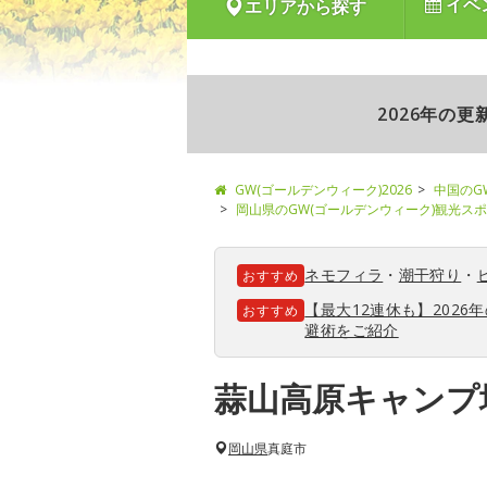
イベ
エリアから探す
2026年の
GW(ゴールデンウィーク)2026
中国のG
岡山県のGW(ゴールデンウィーク)観光ス
ネモフィラ
・
潮干狩り
・
おすすめ
【最大12連休も】202
おすすめ
避術をご紹介
蒜山高原キャンプ
岡山県
真庭市