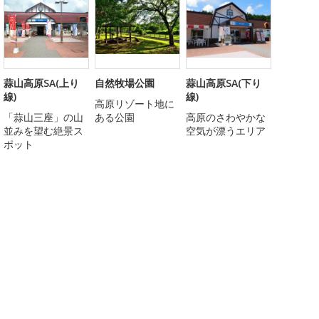
蒜山高原SA(上り
自然牧場公園
蒜山高原SA(下り
線)
線)
高原リゾート地に
「蒜山三座」の山
ある公園
高原のさわやかな
並みを望む絶景ス
空気が漂うエリア
ポット