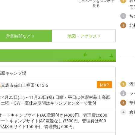
お
1
このページをスマホで
見る
モ
ち
2
北
3
営業時間など
地図・アクセス
高原キャンプ場
酒
1
MAP
県
真庭市蒜山上福田1015-5
ラ
2
6年4月25日(土)～11月23日(祝) 日曜・平日は休暇村蒜山高原
華
、土曜・GW・夏休み期間はキャンプセンターで受付
3
倉
4
オートキャンプサイト(AC電源付き)4000円、管理費は600
ートキャンプサイト(AC電源なし)3500円、管理費は600
込区画サイト1500円、管理費は600円。