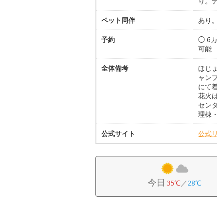
り。
ペット同伴
あり。
予約
◯ 
可能
全体備考
ほじ
ャン
にて
花火
セン
理棟
公式サイト
公式
今日
35℃
／
28℃