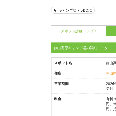
キャンプ場・BBQ場
スポット詳細
トップ
蒜山高原キャンプ場の詳細データ
スポット名
蒜山
住所
岡山
営業期間
202
受付
料金
有料 
円。オ
円。持