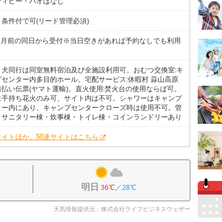
ティピー・パオはなし
条件付で可(リード管理必須)
6カ月前の同日から受付※当日空きがあれば予約なしでも利用
ょ犬同行は同室無料宿泊及び全施設利用可。おむつ交換室:キ
プセンター内多目的ホール。宅配サービス:休暇村 蒜山高原
着払い伝票(ヤマト運輸)。直火使用:焚火台の使用ならば可。
は手持ち花火のみ可、サイト内は不可。シャワーはキャンプ
ター内にあり、キャンプセンタークローズ時は使用不可。管
・サニタリー棟・炊事棟・トイレ棟・コインランドリーあり
サイトほか、関連サイトはこちら
明日
36℃
／
28℃
天気情報提供元：株式会社ライフビジネスウェザー