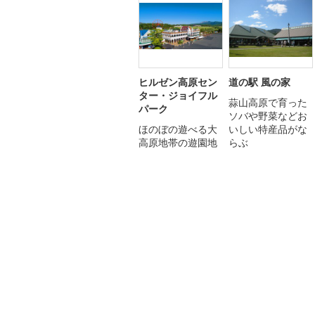
ヒルゼン高原セン
道の駅 風の家
ター・ジョイフル
蒜山高原で育った
パーク
ソバや野菜などお
ほのぼの遊べる大
いしい特産品がな
高原地帯の遊園地
らぶ