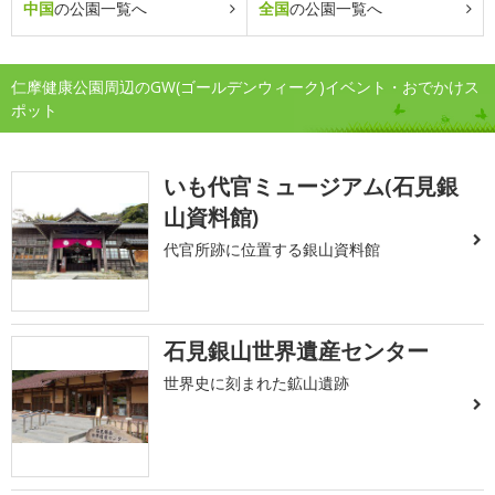
中国
の公園一覧へ
全国
の公園一覧へ
仁摩健康公園周辺のGW(ゴールデンウィーク)イベント・おでかけス
ポット
いも代官ミュージアム(石見銀
山資料館)
代官所跡に位置する銀山資料館
石見銀山世界遺産センター
世界史に刻まれた鉱山遺跡