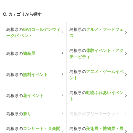
カテゴリから探す
島根県の
GW(ゴールデンウィ
島根県の
グルメ・フードフェ
ーク)イベント
ス
島根県の
体験イベント・アク
島根県の
物産展
ティビティ
島根県の
アニメ・ゲームイベ
島根県の
無料イベント
ント
島根県の
動物ふれあいイベン
島根県の
花イベント
ト
島根県の
祭り
島根県の
フリーマーケット
島根県の
コンサート・音楽関
島根県の
美術展・博物展・展