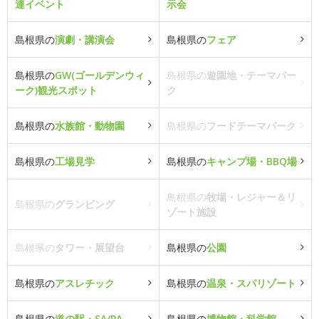
連イベント
示会
島根県の
演劇・講演会
島根県の
フェア
島根県の
GW(ゴールデンウィ
島根県の
遊園地・テーマパー
ーク)観光スポット
ク
島根県の
水族館・動物園
島根県の
フードテーマパーク
島根県の
工場見学
島根県の
キャンプ場・BBQ場
島根県の
牧場・レジャー＆リ
島根県の
グランピング
ゾート施設
島根県の
タワー・展望台
島根県の
公園
島根県の
アスレチック
島根県の
温泉・スパリゾート
島根県の
道の駅・SA/PA
島根県の
博物館・科学館