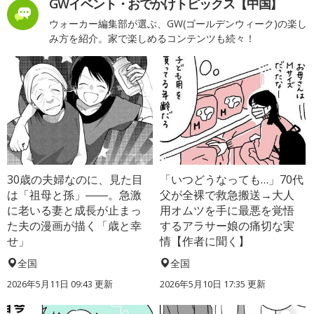
GWイベント・おでかけトピックス【中国】
ウォーカー編集部が選ぶ、GW(ゴールデンウィーク)の楽し
み方を紹介。家で楽しめるコンテンツも続々！
30歳の夫婦なのに、見た目
「いつどうなっても…」70代
は「祖母と孫」――。急激
父が全裸で救急搬送→大人
に老いる妻と成長が止まっ
用オムツを手に最悪を覚悟
た夫の漫画が描く「歳と幸
するアラサー娘の痛切な実
せ」
情【作者に聞く】
全国
全国
2026年5月11日 09:43 更新
2026年5月10日 17:35 更新