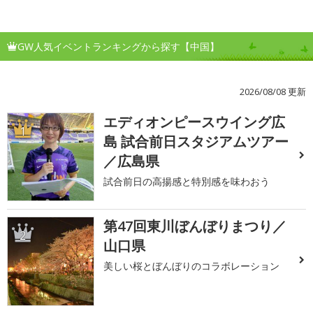
GW人気イベントランキングから探す【中国】
2026/08/08 更新
エディオンピースウイング広
1
島 試合前日スタジアムツアー
／広島県
試合前日の高揚感と特別感を味わおう
第47回東川ぼんぼりまつり／
2
山口県
美しい桜とぼんぼりのコラボレーション