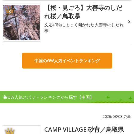
【桜・見ごろ】大善寺のしだ
3
れ桜／鳥取県
文応和尚によって開かれた大善寺のしだれ
桜
中国のGW人気イベントランキング
GW人気スポットランキングから探す【中国】
2026/08/08 更新
CAMP VILLAGE 砂育／鳥取県
1