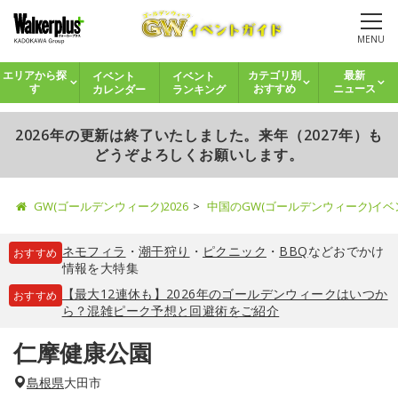
MENU
イベント
イベント
エリアから探
カテゴリ別
最新
カレンダー
ランキング
す
おすすめ
ニュース
2026年の更新は終了いたしました。来年（2027年）も
どうぞよろしくお願いします。
GW(ゴールデンウィーク)2026
中国のGW(ゴールデンウィーク)イ
ネモフィラ
・
潮干狩り
・
ピクニック
・
BBQ
などおでかけ
おすすめ
情報を大特集
【最大12連休も】2026年のゴールデンウィークはいつか
おすすめ
ら？混雑ピーク予想と回避術をご紹介
仁摩健康公園
島根県
大田市