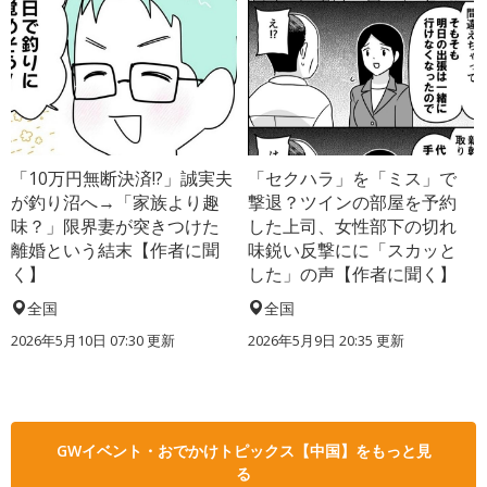
「10万円無断決済!?」誠実夫
「セクハラ」を「ミス」で
が釣り沼へ→「家族より趣
撃退？ツインの部屋を予約
味？」限界妻が突きつけた
した上司、女性部下の切れ
離婚という結末【作者に聞
味鋭い反撃にに「スカッと
く】
した」の声【作者に聞く】
全国
全国
2026年5月10日 07:30 更新
2026年5月9日 20:35 更新
GWイベント・おでかけトピックス【中国】をもっと見
る