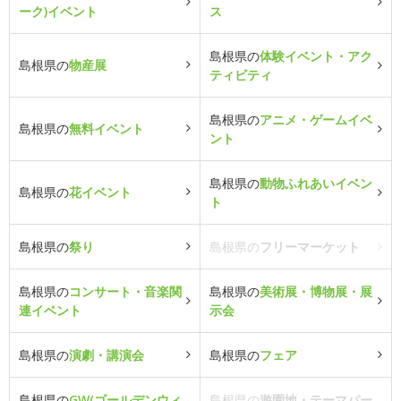
ーク)イベント
ス
島根県の
体験イベント・アク
島根県の
物産展
ティビティ
島根県の
アニメ・ゲームイベ
島根県の
無料イベント
ント
島根県の
動物ふれあいイベン
島根県の
花イベント
ト
島根県の
祭り
島根県の
フリーマーケット
島根県の
コンサート・音楽関
島根県の
美術展・博物展・展
連イベント
示会
島根県の
演劇・講演会
島根県の
フェア
島根県の
GW(ゴールデンウィ
島根県の
遊園地・テーマパー