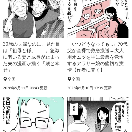
30歳の夫婦なのに、見た目
「いつどうなっても…」70代
は「祖母と孫」――。急激
父が全裸で救急搬送→大人
に老いる妻と成長が止まっ
用オムツを手に最悪を覚悟
た夫の漫画が描く「歳と幸
するアラサー娘の痛切な実
せ」
情【作者に聞く】
全国
全国
2026年5月11日 09:43 更新
2026年5月10日 17:35 更新