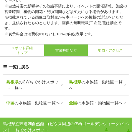
ください。
※自然災害の影響やその他諸事情により、イベントの開催情報、施設の
営業時間、植物の開花・見頃期間などは変更になる場合があります。
※掲載されている画像は取材先から本ページへの掲載の許諾をいただ
き、提供されたものとなります。画像の無断転載(二次使用)は禁止で
す。
※表示料金は消費税8％ないし10％の内税表示です。
スポット詳細
営業時間など
地図・アクセス
トップ
一覧に戻る
島根県
のGWおでかけスポッ
島根県
の水族館・動物園一覧
ト一覧へ
へ
中国
の水族館・動物園一覧へ
全国
の水族館・動物園一覧へ
島根県立宍道湖自然館 ゴビウス周辺のGW(ゴールデンウィーク)イベ
ント・おでかけスポット