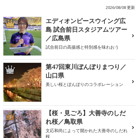
2026/08/08 更新
エディオンピースウイング広
1
島 試合前日スタジアムツアー
／広島県
試合前日の高揚感と特別感を味わおう
第47回東川ぼんぼりまつり／
2
山口県
美しい桜とぼんぼりのコラボレーション
【桜・見ごろ】大善寺のしだ
3
れ桜／鳥取県
文応和尚によって開かれた大善寺のしだれ
桜