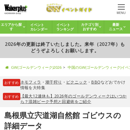
MENU
イベント
イベント
エリアから探
カテゴリ別
最新
カレンダー
ランキング
す
おすすめ
ニュース
2026年の更新は終了いたしました。来年（2027年）も
どうぞよろしくお願いします。
GW(ゴールデンウィーク)2026
中国のGW(ゴールデンウィーク)イ
ネモフィラ
・
潮干狩り
・
ピクニック
・
BBQ
などおでかけ
おすすめ
情報を大特集
【最大12連休も】2026年のゴールデンウィークはいつか
おすすめ
ら？混雑ピーク予想と回避術をご紹介
島根県立宍道湖自然館 ゴビウスの
詳細データ