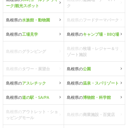
ーク)観光スポット
ク
島根県の
水族館・動物園
島根県の
フードテーマパーク
島根県の
工場見学
島根県の
キャンプ場・BBQ場
島根県の
牧場・レジャー＆リ
島根県の
グランピング
ゾート施設
島根県の
タワー・展望台
島根県の
公園
島根県の
アスレチック
島根県の
温泉・スパリゾート
島根県の
道の駅・SA/PA
島根県の
博物館・科学館
島根県の
アウトレット・ショ
島根県の
商業施設・百貨店
ッピングモール