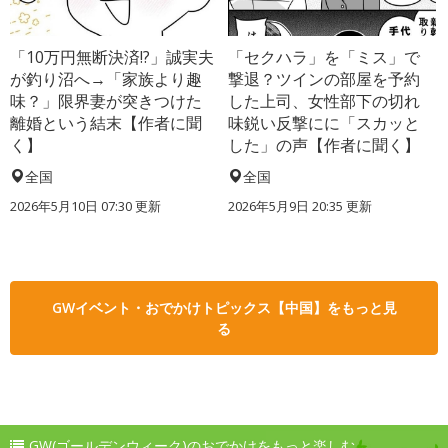
「10万円無断決済!?」誠実夫
「セクハラ」を「ミス」で
が釣り沼へ→「家族より趣
撃退？ツインの部屋を予約
味？」限界妻が突きつけた
した上司、女性部下の切れ
離婚という結末【作者に聞
味鋭い反撃にに「スカッと
く】
した」の声【作者に聞く】
全国
全国
2026年5月10日 07:30 更新
2026年5月9日 20:35 更新
GWイベント・おでかけトピックス【中国】をもっと見
る
GW(ゴールデンウィーク)のおでかけをもっと楽しむ