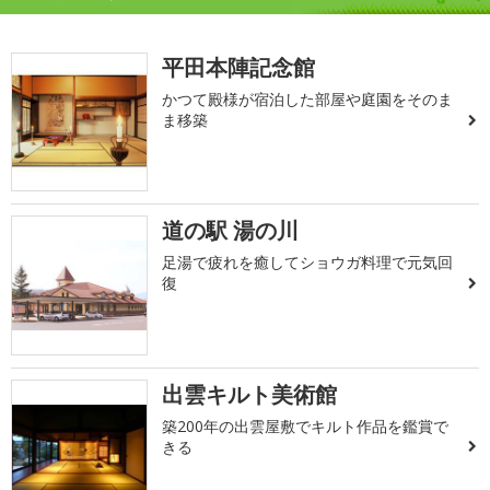
平田本陣記念館
かつて殿様が宿泊した部屋や庭園をそのま
ま移築
道の駅 湯の川
足湯で疲れを癒してショウガ料理で元気回
復
出雲キルト美術館
築200年の出雲屋敷でキルト作品を鑑賞で
きる